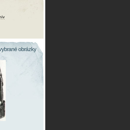
hív
vybrané obrázky