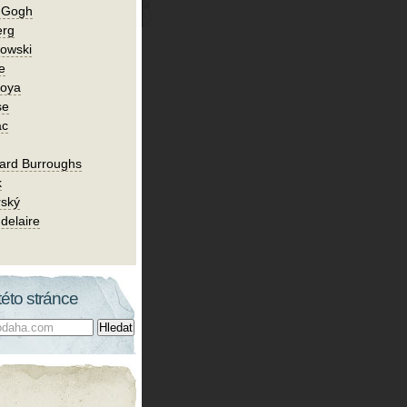
n Gogh
erg
owski
e
Goya
se
ac
ard Burroughs
k
rský
delaire
této stránce