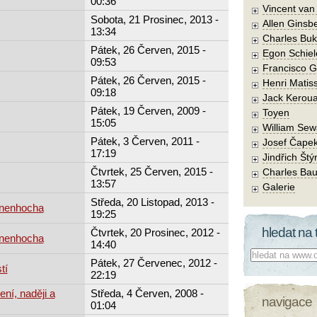
00:36
Vincent va
Sobota, 21 Prosinec, 2013 -
Allen Ginsb
13:34
Charles Buk
Pátek, 26 Červen, 2015 -
Egon Schiel
09:53
Francisco 
Pátek, 26 Červen, 2015 -
Henri Matis
09:18
Jack Kerou
Pátek, 19 Červen, 2009 -
Toyen
15:05
William Sew
Pátek, 3 Červen, 2011 -
Josef Čape
17:19
Jindřich Štý
Čtvrtek, 25 Červen, 2015 -
Charles Bau
13:57
Galerie
Středa, 20 Listopad, 2013 -
rnenhocha
19:25
hledat na 
Čtvrtek, 20 Prosinec, 2012 -
rnenhocha
14:40
Co hledat:
Pátek, 27 Červenec, 2012 -
tí
22:19
ení, naději a
Středa, 4 Červen, 2008 -
navigace
01:04