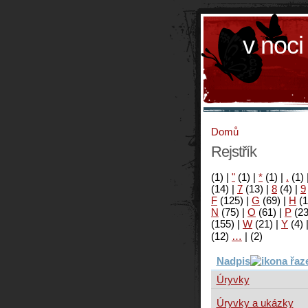
v noci
Domů
Rejstřík
(1)
|
"
(1)
|
*
(1)
|
.
(1)
(14)
|
7
(13)
|
8
(4)
|
9
F
(125)
|
G
(69)
|
H
(1
N
(75)
|
O
(61)
|
P
(2
(155)
|
W
(21)
|
Y
(4)
(12)
…
|
(2)
Nadpis
Úryvky
Úryvky a ukázky