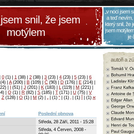
„v noci jsem s
 jsem snil, že jsem
a teď nevím,
který snil, že
motýlem
jsem motýlem
je
autoři a z
Tomáš V. O
Bohumil Hra
|
0
(1)
|
1
(38)
|
2
(38)
|
3
(23)
|
4
(23)
|
5
(23)
|
6
Ladislav Kl
(4)
|
A
(200)
|
B
(109)
|
Č
(90)
|
D
(176)
|
E
(214)
|
22)
|
I
(51)
|
J
(201)
|
K
(183)
|
L
(119)
|
M
(221)
|
Franz Kafka
34)
|
Q
(1)
|
R
(82)
|
S
(185)
|
T
(171)
|
U
(75)
|
V
Antoine de 
|
Z
(128)
|
Ο
(1)
|
М
(2)
|
„
|
(1)
“
|
(1)
‚
|
(1)
آ
|
(1)
א
Edgar Allan
George Orw
Claude Mon
Poslední obnova
Edvard Mun
Středa, 28 Září, 2011 - 15:28
Henri de To
Středa, 4 Červen, 2008 -
Paul Gaugu