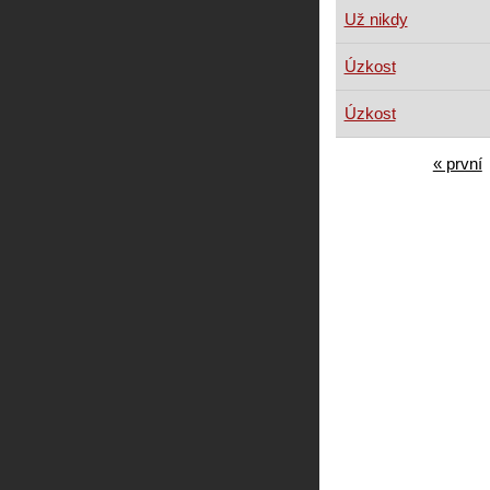
Už nikdy
Úzkost
Úzkost
« první