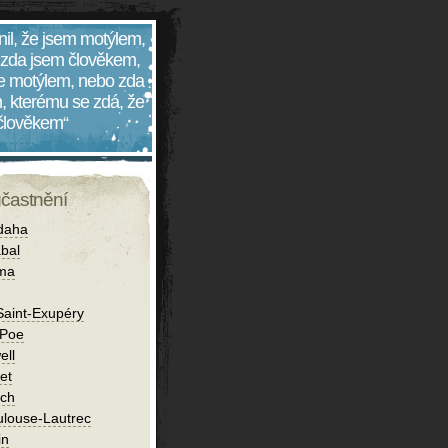
nil, že jsem motýlem,
 zda jsem člověkem,
 je motýlem, nebo zda
, kterému se zdá, že
 člověkem“
účastnění
daha
bal
íma
Saint-Exupéry
 Poe
ell
et
ch
ulouse-Lautrec
in