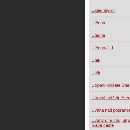
Ušlechtilý oř
Útěcha
Útěcha
Útěcha J. J.
Útěk
Útěk
Utrpení knížete Ste
Utrpení knížete Ste
Úvaha nad posranos
Úvahy o hříchu, utrp
pravé cestě