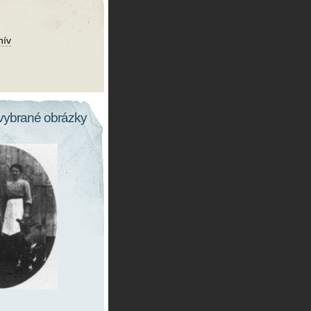
hív
vybrané obrázky