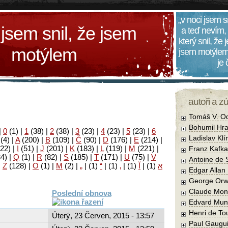
„v noci jsem s
 jsem snil, že jsem
a teď nevím,
který snil, že
motýlem
jsem motýlem
je
autoři a z
Tomáš V. O
Bohumil Hra
|
0
(1)
|
1
(38)
|
2
(38)
|
3
(23)
|
4
(23)
|
5
(23)
|
6
Ladislav Kl
(4)
|
A
(200)
|
B
(109)
|
Č
(90)
|
D
(176)
|
E
(214)
|
22)
|
I
(51)
|
J
(201)
|
K
(183)
|
L
(119)
|
M
(221)
|
Franz Kafka
34)
|
Q
(1)
|
R
(82)
|
S
(185)
|
T
(171)
|
U
(75)
|
V
Antoine de 
|
Z
(128)
|
Ο
(1)
|
М
(2)
|
„
|
(1)
“
|
(1)
‚
|
(1)
آ
|
(1)
א
Edgar Allan
George Orw
Claude Mon
Poslední obnova
Edvard Mun
Henri de To
Úterý, 23 Červen, 2015 - 13:57
Paul Gaugu