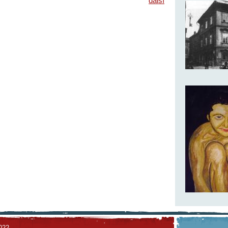
další
022