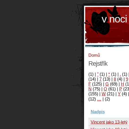
v noci
Domů
Rejstřík
(1)
|
"
(1)
|
*
(1)
|
.
(1)
(14)
|
7
(13)
|
8
(4)
|
9
F
(125)
|
G
(69)
|
H
(1
N
(75)
|
O
(61)
|
P
(2
(155)
|
W
(21)
|
Y
(4)
(12)
…
|
(2)
Nadpis
Vincent jako 13-letý