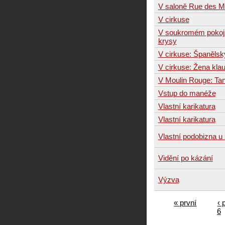
V saloně Rue des M
V cirkuse
V soukromém pokoji
krysy
V cirkuse: Španělsk
V cirkuse: Žena kla
V Moulin Rouge: Ta
Vstup do manéže
Vlastní karikatura
Vlastní karikatura
Vlastní podobizna u š
Vidění po kázání
Výzva
« první
‹ 
6