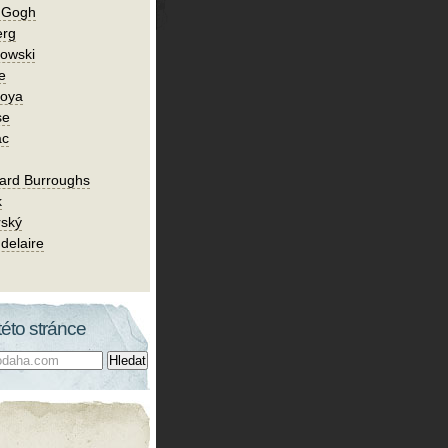
n Gogh
erg
owski
e
Goya
se
ac
ard Burroughs
k
rský
delaire
této stránce