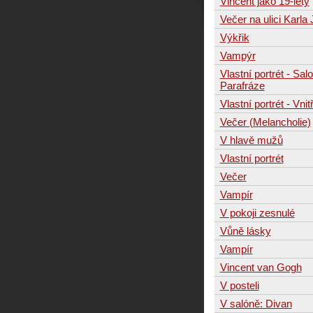
Vincent jako 19-letý
Večer na ulici Karla
Výkřik
Vampýr
Vlastní portrét - Sa
Parafráze
Vlastní portrét - Vnit
Večer (Melancholie)
V hlavě mužů
Vlastní portrét
Večer
Vampír
V pokoji zesnulé
Vůně lásky
Vampír
Vincent van Gogh
V posteli
V salóně: Divan