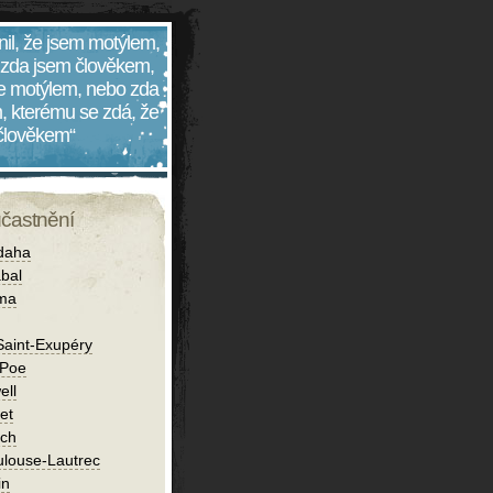
nil, že jsem motýlem,
 zda jsem člověkem,
 je motýlem, nebo zda
, kterému se zdá, že
 člověkem“
účastnění
daha
bal
íma
Saint-Exupéry
 Poe
ell
et
ch
ulouse-Lautrec
in