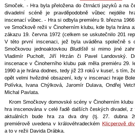
Smoček. - Hra byla přeložena do čtrnácti jazyků a na č
divadelní scéně je pravděpodobně vůbec nejdéle hr
inscenací vůbec. - Hra si odbyla premiéru 9. března 1966
ve Smočkově režii v Činoherním klubu, kde byla hrána a
zákazu 19. června 1972 (celkem se uskutečnilo 201 repr
V této první inscenaci, jež byla uváděna společně s d
Smočkovou jednoaktovkou
Bludiště
si mimo jiné zahrá
Vladimír Pucholt, Jiří Hrzán či Pavel Landovský. D
inscenace v Činoherního klubu pak měla premiéru 29. l
1990 a je hrána dodnes, tedy již 23 roků v kuse!, s tím, 
opět velmi hvězdné obsazení, kdy v inscenaci hraje Bole
Polívka, Ivana Chýlková, Jaromír Dulava, Ondřej Vetc
Michal Pavlata.
Krom Smočkovy domovské scény v Činoherním klubu 
hra inscenována v celé řadě dalších českých divadel, z 
aktuálních bude hra za dva dny (tj. 27. dubna 2
premiérově uvedena v královéhradeckém
Klicperově div
a to v režii Davida Drábka.