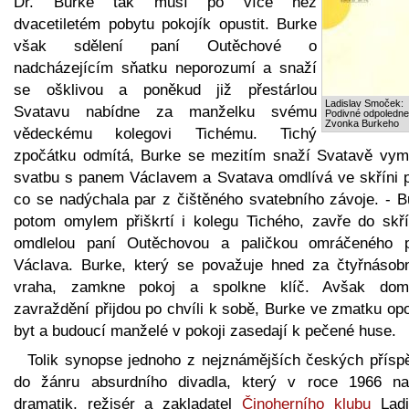
Dr. Burke tak musí po více než
dvacetiletém pobytu pokojík opustit. Burke
však sdělení paní Outěchové o
nadcházejícím sňatku neporozumí a snaží
se ošklivou a poněkud již přestárlou
Ladislav Smoček:
Svatavu nabídne za manželku svému
Podivné odpoledne 
Zvonka Burkeho
vědeckému kolegovi Tichému. Tichý
zpočátku odmítá, Burke se mezitím snaží Svatavě vyml
svatbu s panem Václavem a Svatava omdlívá ve skříni p
co se nadýchala par z čištěného svatebního závoje. - B
potom omylem přiškrtí i kolegu Tichého, zavře do skří
omdlelou paní Outěchovou a paličkou omráčeného 
Václava. Burke, který se považuje hned za čtyřnásob
vraha, zamkne pokoj a spolkne klíč. Avšak dom
zavraždění přijdou po chvíli k sobě, Burke ve zmatku op
byt a budoucí manželé v pokoji zasedají k pečené huse.
Tolik synopse jednoho z nejznámějších českých přísp
do žánru absurdního divadla, který v roce 1966 na
dramatik, režisér a zakladatel
Činoherního klubu
Ladi