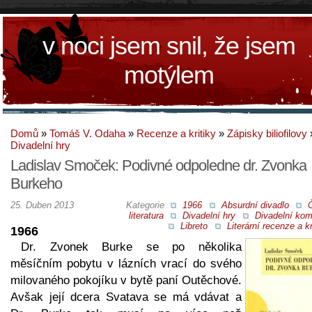
v noci jsem snil, že jsem
motýlem
Domů
»
Tomáš V. Odaha
»
Recenze a kritiky
»
Zápisky biliofilovy
Divadelní hry
Ladislav Smoček: Podivné odpoledne dr. Zvonka
Burkeho
25. Duben 2013
Kategorie
1966
Absurdní divadlo
literatura
Divadelní hry
Divadelní kom
Libreto
Literární recenze a kr
1966
Dr. Zvonek Burke se po několika
měsíčním pobytu v lázních vrací do svého
milovaného pokojíku v bytě paní Outěchové.
Avšak její dcera Svatava se má vdávat a