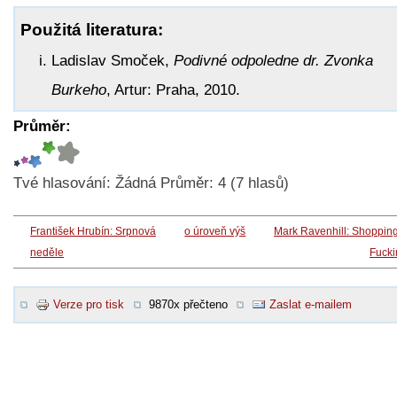
Použitá literatura:
Ladislav Smoček,
Podivné odpoledne dr. Zvonka
Burkeho
, Artur: Praha, 2010.
Průměr:
Tvé hlasování:
Žádná
Průměr:
4
(
7
hlasů)
František Hrubín: Srpnová
o úroveň výš
Mark Ravenhill: Shoppin
neděle
Fucki
Verze pro tisk
9870x přečteno
Zaslat e-mailem