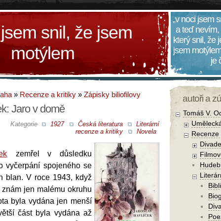
„v noci jsem s
 jsem snil, že jsem
a teď nevím,
který snil, že
motýlem
jsem motýlem
je
daha
»
Recenze a kritiky
»
Zápisky biliofilovy
autoři a z
ek: Jaro v domě
Tomáš V. O
Umělecká
Kategorie
1927
Česká literatura
Literární
recenze a kritiky
Novela
Recenze a
Divade
ek
zemřel v důsledku
Filmov
Hudebn
o vyčerpání spojeného se
Literár
 blan. V roce 1943, když
Bibl
ek znám jen malému okruhu
Biog
vota byla vydána jen menší
Diva
 větší část byla vydána až
Poe