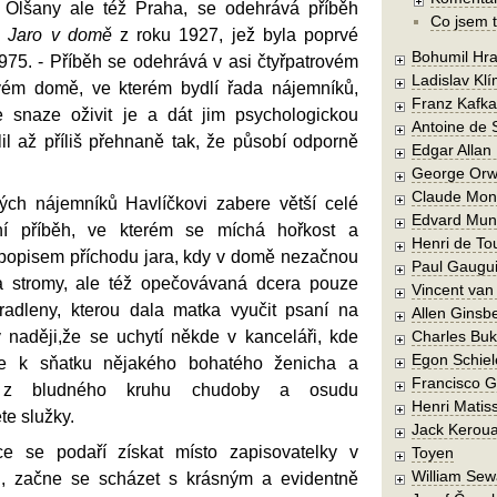
 Olšany ale též Praha, se odehrává příběh
Co jsem t
y
Jaro v domě
z roku 1927, jež byla poprvé
Bohumil Hra
975. - Příběh se odehrává v asi čtyřpatrovém
Ladislav Kl
ém domě, ve kterém bydlí řada nájemníků,
Franz Kafka
e snaze oživit je a dát jim psychologickou
Antoine de 
lil až příliš přehnaně tak, že působí odporně
Edgar Allan
George Orw
Claude Mon
vých nájemníků Havlíčkovi zabere větší celé
Edvard Mun
tní příběh, ve kterém se míchá hořkost a
Henri de To
popisem příchodu jara, kdy v domě nezačnou
Paul Gaugu
 a stromy, ale též opečovávaná dcera pouze
Vincent va
radleny, kterou dala matka vyučit psaní na
Allen Ginsb
v naději,že se uchytí někde v kanceláři, kde
Charles Buk
Egon Schiel
ne k sňatku nějakého bohatého ženicha a
Francisco 
 z bludného kruhu chudoby a osudu
Henri Matis
te služky.
Jack Kerou
ce se podaří získat místo zapisovatelky v
Toyen
William Sew
ři, začne se scházet s krásným a evidentně