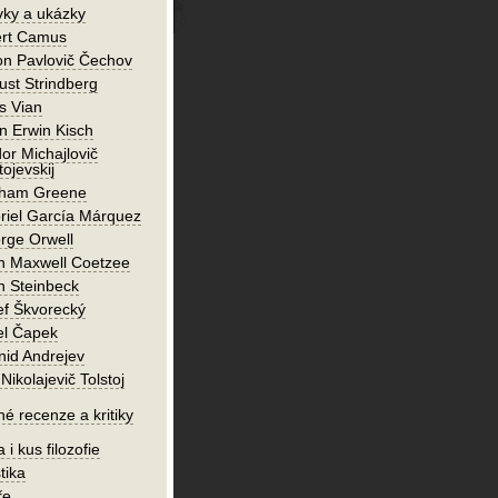
vky a ukázky
ert Camus
on Pavlovič Čechov
ust Strindberg
s Vian
n Erwin Kisch
or Michajlovič
ojevskij
ham Greene
riel García Márquez
rge Orwell
n Maxwell Coetzee
n Steinbeck
ef Škvorecký
el Čapek
nid Andrejev
Nikolajevič Tolstoj
né recenze a kritiky
 i kus filozofie
tika
ře