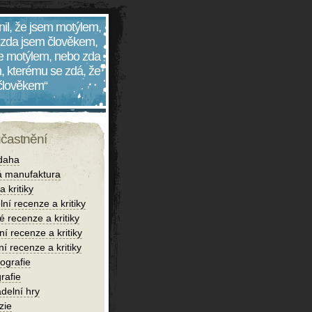
nil, že jsem motýlem,
 zda jsem člověkem,
 je motýlem, nebo zda
, kterému se zdá, že
 člověkem“
účastnění
daha
 manufaktura
 kritiky
lní recenze a kritiky
é recenze a kritiky
í recenze a kritiky
ní recenze a kritiky
iografie
rafie
delní hry
zie