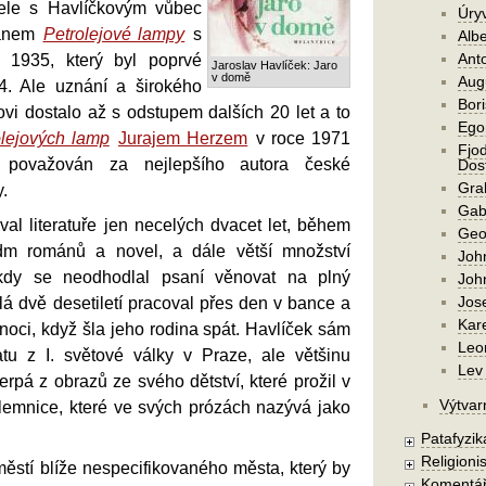
ele s Havlíčkovým vůbec
Úry
mánem
Petrolejové lampy
s
Alb
Ant
u 1935, který byl poprvé
Jaroslav Havlíček: Jaro
v domě
Aug
4. Ale uznání a širokého
Bori
vi dostalo až s odstupem dalších 20 let a to
Ego
olejových lamp
Jurajem Herzem
v roce 1971
Fjod
 považován za nejlepšího autora české
Dost
Gra
.
Gab
al literatuře jen necelých dvacet let, během
Geo
dm románů a novel, a dále větší množství
Joh
kdy se neodhodlal psaní věnovat na plný
Joh
Jos
lá dvě desetiletí pracoval přes den v bance a
Kar
noci, když šla jeho rodina spát. Havlíček sám
Leo
tu z I. světové války v Praze, ale většinu
Lev 
rpá z obrazů ze svého dětství, které prožil v
Výtvar
emnice, které ve svých prózách nazývá jako
Patafyzika
Religionis
ěstí blíže nespecifikovaného města, který by
Komentá