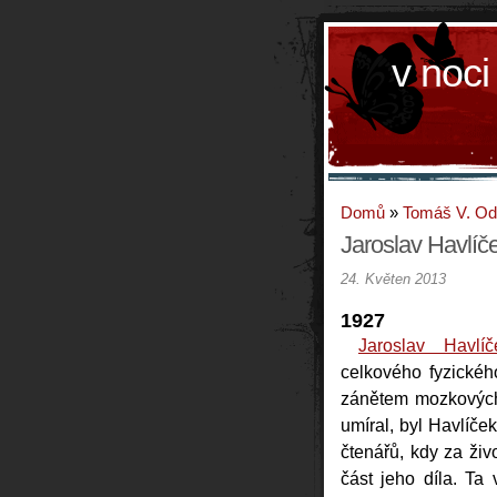
v noci
Domů
»
Tomáš V. O
Jaroslav Havlíč
24. Květen 2013
1927
Jaroslav Havlíč
celkového fyzickéh
zánětem mozkových
umíral, byl Havlíč
čtenářů, kdy za ži
část jeho díla. Ta