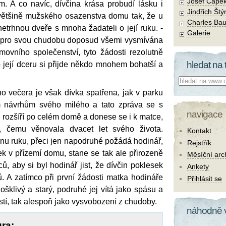
Josef Čape
 A co navíc, dívčina krása probudí lásku i
Jindřich Štý
většině mužského osazenstva domu tak, že u
Charles Bau
netrhnou dveře s mnoha žadateli o její ruku. -
Galerie
a pro svou chudobu doposud všemi vysmívána
ovního společenství, tyto žádosti rezolutně
hledat na 
o její dceru si přijde někdo mnohem bohatší a
Co hledat:
 večera je však dívka spatřena, jak v parku
m návrhům svého milého a tato zpráva se s
navigace
ti rozšíří po celém domě a donese se i k matce,
to, čemu věnovala dvacet let svého života.
Kontakt
nu ruku, přeci jen napodruhé požádá hodinář,
Rejstřík
k v přízemí domu, stane se tak ale přirozeně
Měsíční arc
ců, aby si byl hodinář jist, že dívčin poklesek
Ankety
. A zatímco při první žádosti matka hodináře
Přihlásit se
 ošklivý a starý, podruhé jej vítá jako spásu a
těstí, tak alespoň jako vysvobození z chudoby.
náhodně 
ura: