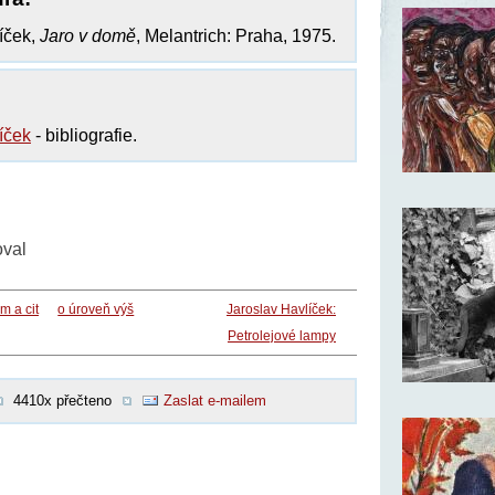
íček,
Jaro v domě
, Melantrich: Praha, 1975.
íček
- bibliografie.
oval
m a cit
o úroveň výš
Jaroslav Havlíček:
Petrolejové lampy
4410x přečteno
Zaslat e-mailem