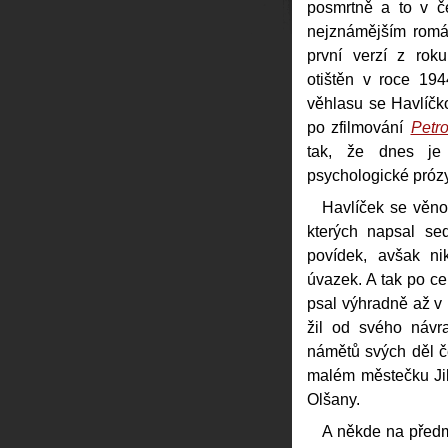
posmrtně a to v č
nejznámějším ro
první verzí z rok
otištěn v roce 194
věhlasu se Havlíčko
po zfilmování
Petr
tak, že dnes je
psychologické prózy
Havlíček se věnov
kterých napsal se
povídek, avšak ni
úvazek. A tak po ce
psal výhradně až v 
žil od svého návra
námětů svých děl če
malém městečku Jil
Olšany.
A někde na předm