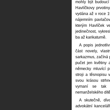
mohly být budoucí
Havlíčkovy prvotin
vydána až v roce 1
nájemním pavlačov
kterým Havlíček v
jedinečnost, vykres
ba až karikaturně.
A popis jednotli
část novely, vlas
sarkazmus, začíná 
pučet jen květiny
německy mluvící p
stroji a těsnopisu 
svou krásou strh
vymaní se tak
nemanželského dítě
A skutečně, dív
advokátní kancelá