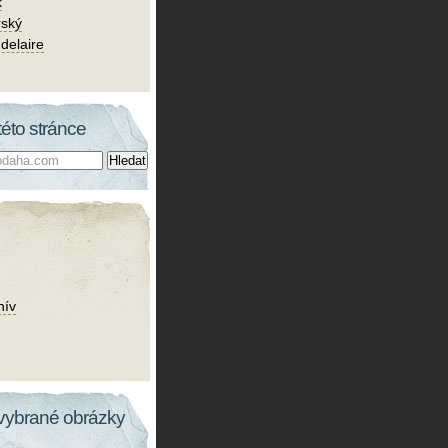
k
rský
delaire
této stránce
hív
vybrané obrázky