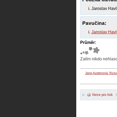
Jaroslav Havl
Pavučina:
Jaroslav Havl
Průměr:
Zatím nikdo nehlas
Jane Austenová: Rozu
Verze pro tisk