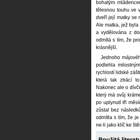
bohatým mládencem.
tělesnou touhu ve 
dveří její matky se 
Ale matka, jež byl
a vydělována z dom
odmítá s tím, že pr
krásnější.
Jednoho májového
podlehla milostný
rychlostí lidské záš
která tak ztrácí 
Nakonec ale o dívči
který má svůj kráme
po uplynutí tří měsí
zůstal bez následků
odmítla s tím, že je
ne-li jako klíč ke š
Použitá literat