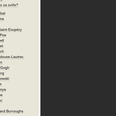
o za zvíře?
bal
íma
Saint-Exupéry
 Poe
ell
et
ch
ulouse-Lautrec
in
n Gogh
erg
owski
e
Goya
se
ac
ard Burroughs