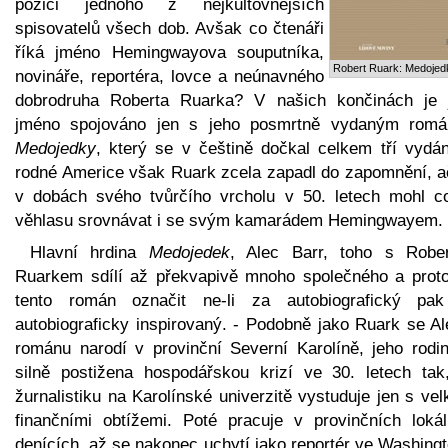
pozici jednoho z nejkultovnějších
spisovatelů všech dob. Avšak co čtenáři
říká jméno Hemingwayova souputníka,
Robert Ruark: Medojed
novináře, reportéra, lovce a neúnavného
dobrodruha Roberta Ruarka? V našich končinách je 
jméno spojováno jen s jeho posmrtně vydaným rom
Medojedky
, který se v češtině dočkal celkem tří vydán
rodné Americe však Ruark zcela zapadl do zapomnění, a
v dobách svého tvůrčího vrcholu v 50. letech mohl c
věhlasu srovnávat i se svým kamarádem Hemingwayem.
Hlavní hrdina
Medojedek
, Alec Barr, toho s Robe
Ruarkem sdílí až překvapivě mnoho společného a proto
tento román označit ne-li za autobiografický pa
autobiograficky inspirovaný. - Podobně jako Ruark se Al
románu narodí v provinční Severní Karolíně, jeho rodin
silně postižena hospodářskou krizí ve 30. letech tak
žurnalistiku na Karolínské univerzitě vystuduje jen s ve
finančními obtížemi. Poté pracuje v provinčních lokál
denících, až se nakonec uchytí jako reportér ve Washing