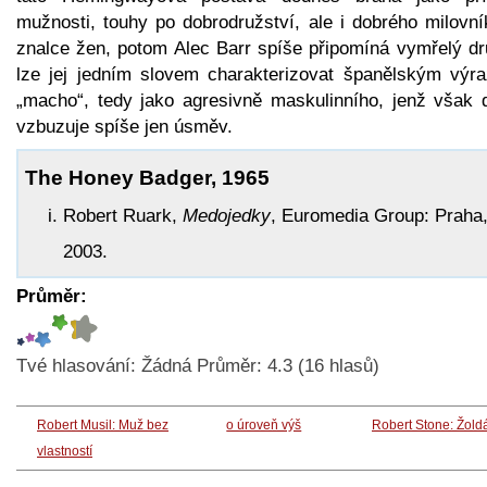
mužnosti, touhy po dobrodružství, ale i dobrého milovní
znalce žen, potom Alec Barr spíše připomíná vymřelý dr
lze jej jedním slovem charakterizovat španělským výr
„macho“, tedy jako agresivně maskulinního, jenž však 
vzbuzuje spíše jen úsměv.
The Honey Badger, 1965
Robert Ruark,
Medojedky
, Euromedia Group: Praha
2003.
Průměr:
Tvé hlasování:
Žádná
Průměr:
4.3
(
16
hlasů)
Robert Musil: Muž bez
o úroveň výš
Robert Stone: Žold
vlastností