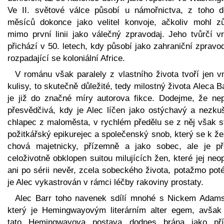
Ve II. světové válce působí u námořnictva, z toho d
měsíců dokonce jako velitel konvoje, ačkoliv mohl zů
mimo první linii jako válečný zpravodaj. Jeho tvůrčí vr
přichází v 50. letech, kdy působí jako zahraniční zpravo
rozpadající se koloniální Africe.
V románu však paralely z vlastního života tvoří jen v
kulisy, to skutečně důležité, tedy milostný života Aleca B
je již do značné míry autorova fikce. Dodejme, že nepř
přesvědčivá, kdy je Alec líčen jako ostýchavý a nezku
chlapec z maloměsta, v rychlém předělu se z něj však s
požitkářský epikurejec a společenský snob, který se k ž
chová majetnicky, přízemně a jako sobec, ale je př
celoživotně obklopen suitou milujících žen, které jej neo
ani po sérii nevěr, zcela sobeckého života, potažmo pot
je Alec vykastrován v rámci léčby rakoviny prostaty.
Alec Barr toho navenek sdílí mnohé s Nickem Adam
který je Hemingwayovým literárním alter egem, avšak j
tato Hemingwayova postava dodnes brána jako pří