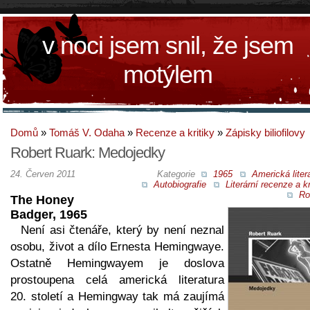
v noci jsem snil, že jsem
motýlem
Domů
»
Tomáš V. Odaha
»
Recenze a kritiky
»
Zápisky biliofilovy
Robert Ruark: Medojedky
24. Červen 2011
Kategorie
1965
Americká liter
Autobiografie
Literární recenze a kr
Ro
The Honey
Badger, 1965
Není asi čtenáře, který by není neznal
osobu, život a dílo Ernesta Hemingwaye.
Ostatně Hemingwayem je doslova
prostoupena celá americká literatura
20. století a Hemingway tak má zaujímá