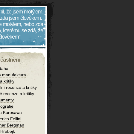
nil, že jsem motýlem,
 zda jsem člověkem,
 je motýlem, nebo zda
, kterému se zdá, že
 člověkem“
účastnění
daha
 manufaktura
 kritiky
lní recenze a kritiky
é recenze a kritiky
umenty
ografie
ra Kurosawa
rico Fellini
mar Bergman
 Hřebejk