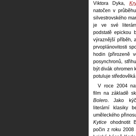
Viktora Dyka,
Kr
natočen v průběhu
silvestrovského ma
je ve své literár
podstatě epickou b
výraznější příběh,
prvoplánovitosti sp
hodin (přirozeně 
posynchronů, střihu
být divák ohromen k
potuluje středověk
V roce 2004 nato
film na základě sk
Bolero
. Jako kýč
literární klasiky 
uměleckého přinosu
Kytice
ohodnotit B
počin z roku 2008 