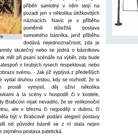
příběh samotný v něm stojí na
pozadí jen v několika útržkovitých
náznacích. Navíc je v příběhu
poměrně důležitá postava
samotného básníka, jenž příběhu
áj
dodává nejednoznačnost, zda je
armily skutečný nebo se jedná o básníkovu
tak měl při psaní scénáře na výběr, zda bude
alespoň v hrubých rysech respektovat, nebo
k obrazu svému. - Jak již vyplývá z předešlých
e vydal druhou cestou, kdy se rozhodl, že si
běh prostě vymyslí, děj oživí několika
suvkami à la scény v hospodě či v kostele,
y Brabcovi nijak nevadilo, že se velikonoční
tnu, ale v březnu či nejpoději v dubnu, či
měla být v Brabcově podání alegorií postavy
zdíl od původní básně se z ní stala nejen
le zejména postava patetická.