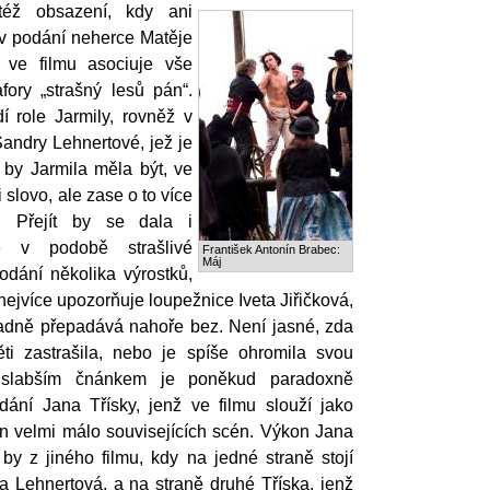
 též obsazení, kdy ani
 v podání neherce Matěje
ž ve filmu asociuje vše
ory „strašný lesů pán“.
í role Jarmily, rovněž v
andry Lehnertové, jež je
ž by Jarmila měla být, ve
 slovo, ale zase o to více
. Přejít by se dala i
e v podobě strašlivé
František Antonín Brabec:
Máj
odání několika výrostků,
nejvíce upozorňuje loupežnice Iveta Jiřičková,
sadně přepadává nahoře bez. Není jasné, zda
ti zastrašila, nebo je spíše ohromila svou
ejslabším čnánkem je poněkud paradoxně
ání Jana Třísky, jenž ve filmu slouží jako
en velmi málo souvisejících scén. Výkon Jana
o by z jiného filmu, kdy na jedné straně stojí
a Lehnertová, a na straně druhé Tříska, jenž