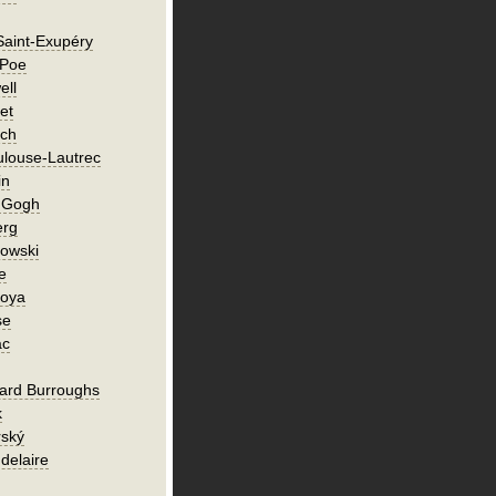
Saint-Exupéry
 Poe
ell
et
ch
ulouse-Lautrec
in
n Gogh
erg
owski
e
Goya
se
ac
ard Burroughs
k
rský
delaire