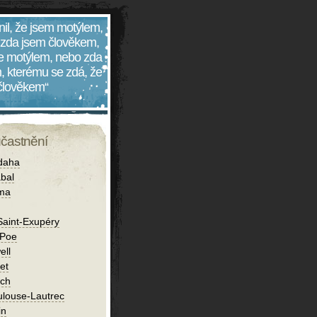
nil, že jsem motýlem,
 zda jsem člověkem,
 je motýlem, nebo zda
, kterému se zdá, že
 člověkem“
účastnění
daha
bal
íma
Saint-Exupéry
 Poe
ell
et
ch
ulouse-Lautrec
in