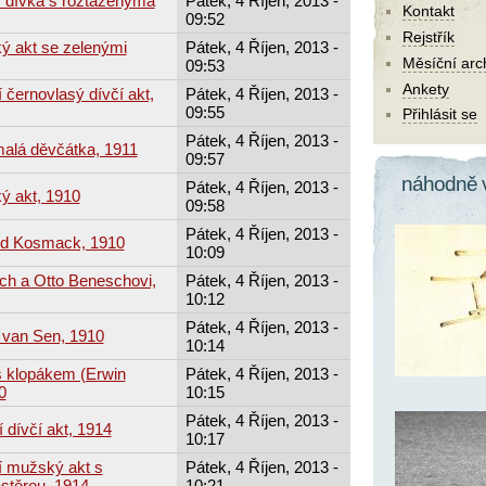
í dívka s roztaženýma
Pátek, 4 Říjen, 2013 -
Kontakt
09:52
Rejstřík
ý akt se zelenými
Pátek, 4 Říjen, 2013 -
Měsíční arc
09:53
Ankety
í černovlasý dívčí akt,
Pátek, 4 Říjen, 2013 -
09:55
Přihlásit se
Pátek, 4 Říjen, 2013 -
malá děvčátka, 1911
09:57
náhodně 
Pátek, 4 Říjen, 2013 -
ý akt, 1910
09:58
Pátek, 4 Říjen, 2013 -
rd Kosmack, 1910
10:09
ich a Otto Beneschovi,
Pátek, 4 Říjen, 2013 -
10:12
Pátek, 4 Říjen, 2013 -
 van Sen, 1910
10:14
s klopákem (Erwin
Pátek, 4 Říjen, 2013 -
0
10:15
Pátek, 4 Říjen, 2013 -
 dívčí akt, 1914
10:17
cí mužský akt s
Pátek, 4 Říjen, 2013 -
stěrou, 1914
10:21