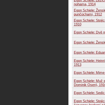
Egon Schiele: Ležíc
nohama, 1914
Egon Schiele: Žensk
punčochami, 1912
Egon Schiele: Stojíc
1910
Egon Schiele: Dvě 
Egon Schiele: Žensk
Egon Schiele: Edua
Egon Schiele: Heinr
1913
Egon Schiele: Mime
Egon Schiele: Muž 
Dominik Osen), 191
Egon Schiele: Sedící
Egon Schiele: Stojí
červenou bederní zá