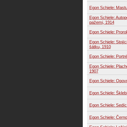
Egon Schiele: Mast
Egon Schiele: Autop
pažemi, 1914
Egon Schiele: Proro
Egon Schiele: Stojí
šátku, 1910
Egon Schiele: Portré
Egon Schiele: Plache
1907
Egon Schiele: Opovr
Egon Schiele: Škleb
Egon Schiele: Sedíc
Egon Schiele: Černo