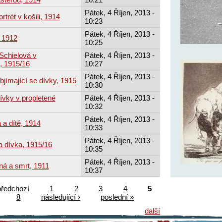
Pátek, 4 Říjen, 2013 -
trét v košili, 1914
10:23
Pátek, 4 Říjen, 2013 -
, 1912
10:25
 Schielová v
Pátek, 4 Říjen, 2013 -
, 1915/16
10:27
Pátek, 4 Říjen, 2013 -
jímající se dívky, 1915
10:30
ívky v propletené
Pátek, 4 Říjen, 2013 -
10:32
Pátek, 4 Říjen, 2013 -
 a dítě, 1914
10:33
Pátek, 4 Říjen, 2013 -
a dívka, 1915/16
10:35
Pátek, 4 Říjen, 2013 -
ná a smrt, 1911
10:37
předchozí
1
2
3
4
5
8
následující ›
poslední »
další