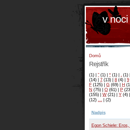
v noci
Domů
Rejstřík
(1)
|
"
(1)
|
*
(1)
|
.
(1)
(14)
|
7
(13)
|
8
(4)
|
9
F
(125)
|
G
(69)
|
H
(1
N
(75)
|
O
(61)
|
P
(2
(155)
|
W
(21)
|
Y
(4)
(12)
…
|
(2)
Nadpis
Egon Schiele: Eros,