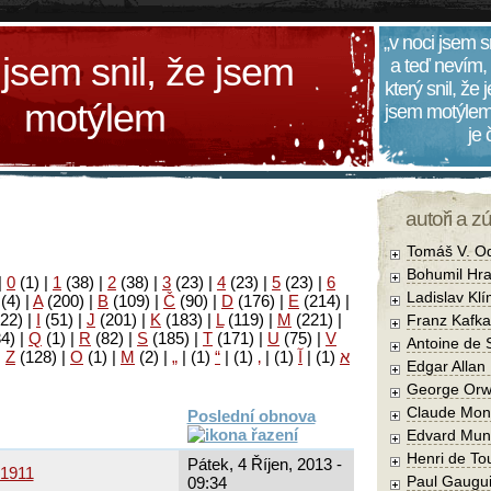
„v noci jsem s
 jsem snil, že jsem
a teď nevím,
který snil, že
motýlem
jsem motýlem
je
autoři a z
Tomáš V. O
Bohumil Hra
|
0
(1)
|
1
(38)
|
2
(38)
|
3
(23)
|
4
(23)
|
5
(23)
|
6
Ladislav Kl
(4)
|
A
(200)
|
B
(109)
|
Č
(90)
|
D
(176)
|
E
(214)
|
22)
|
I
(51)
|
J
(201)
|
K
(183)
|
L
(119)
|
M
(221)
|
Franz Kafka
34)
|
Q
(1)
|
R
(82)
|
S
(185)
|
T
(171)
|
U
(75)
|
V
Antoine de 
|
Z
(128)
|
Ο
(1)
|
М
(2)
|
„
|
(1)
“
|
(1)
‚
|
(1)
آ
|
(1)
א
Edgar Allan
George Orw
Claude Mon
Poslední obnova
Edvard Mun
Henri de To
Pátek, 4 Říjen, 2013 -
 1911
Paul Gaugu
09:34