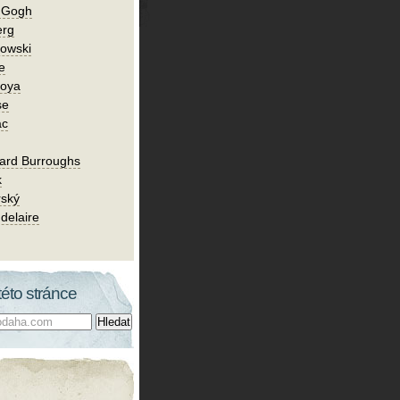
n Gogh
erg
owski
e
Goya
se
ac
ard Burroughs
k
rský
delaire
této stránce