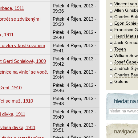
Vincent va
Pátek, 4 Říjen, 2013 -
urbace, 1911
Allen Ginsb
09:36
Charles Buk
ortrét se zdviženými
Pátek, 4 Říjen, 2013 -
Egon Schiel
09:39
Francisco 
Pátek, 4 Říjen, 2013 -
k, 1911
Henri Matis
09:40
Jack Kerou
cí dívka v kostkovaném
Pátek, 4 Říjen, 2013 -
Toyen
09:41
William Sew
Pátek, 4 Říjen, 2013 -
t Gerti Schielové, 1909
Josef Čape
09:42
Jindřich Štý
tnice na vlnící se vodě,
Pátek, 4 Říjen, 2013 -
Charles Bau
09:44
Galerie
Pátek, 4 Říjen, 2013 -
žení, 1910
09:46
Pátek, 4 Říjen, 2013 -
hledat na 
ící se muž, 1910
09:48
Co hledat:
Pátek, 4 Říjen, 2013 -
í dívka, 1911
09:49
Pátek, 4 Říjen, 2013 -
vlasá dívka, 1911
09:51
navigace