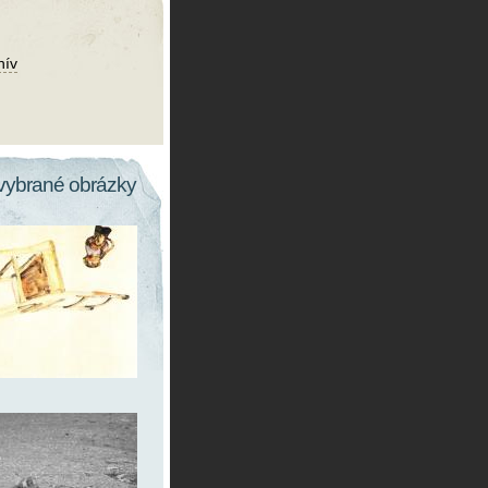
hív
vybrané obrázky