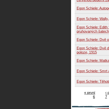
Egon Schiele: Autopor
Egon Schiele: Wally
Egon Schiele: Edith
pruhovaných šatech
Egon Schiele: Dvě ob
Egon Schiele: Dvě d
poloze, 1915
Egon Schiele: Matka
Egon Schiele: Smrt 
Egon Schiele: Těhot
« první
‹ 
6
7