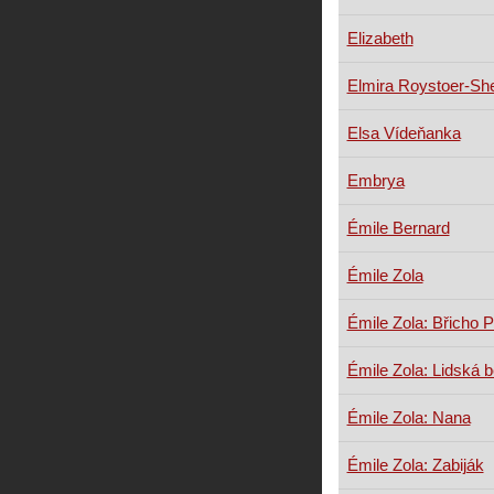
Elizabeth
Elmira Roystoer-Sh
Elsa Vídeňanka
Embrya
Émile Bernard
Émile Zola
Émile Zola: Břicho P
Émile Zola: Lidská b
Émile Zola: Nana
Émile Zola: Zabiják