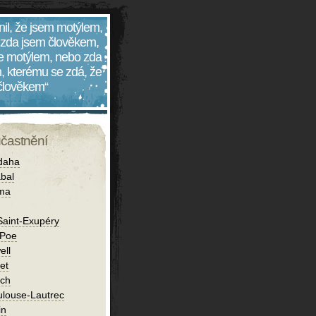
nil, že jsem motýlem,
 zda jsem člověkem,
 je motýlem, nebo zda
, kterému se zdá, že
 člověkem“
účastnění
daha
bal
íma
Saint-Exupéry
 Poe
ell
et
ch
ulouse-Lautrec
in