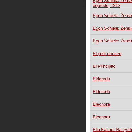
Egon Schiele: Žensk
dopředu, 1912
Egon Schiele: Žensk
Egon Schiele: Žensk
Egon Schiele: Zvadl
El petit príncep
El Principito
Eldorado
Eldorado
Eleonora
Eleonora
Elia Kazan: Na vých