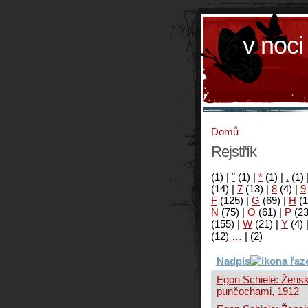
v noci
Domů
Rejstřík
(1)
|
"
(1)
|
*
(1)
|
.
(1)
(14)
|
7
(13)
|
8
(4)
|
9
F
(125)
|
G
(69)
|
H
(1
N
(75)
|
O
(61)
|
P
(2
(155)
|
W
(21)
|
Y
(4)
(12)
…
|
(2)
Nadpis
Egon Schiele: Žensk
punčochami, 1912