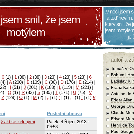
„v noci jsem s
 jsem snil, že jsem
a teď nevím,
který snil, že
motýlem
jsem motýlem
je
autoři a z
Tomáš V. O
Bohumil Hra
|
0
(1)
|
1
(38)
|
2
(38)
|
3
(23)
|
4
(23)
|
5
(23)
|
6
Ladislav Kl
(4)
|
A
(200)
|
B
(109)
|
Č
(90)
|
D
(176)
|
E
(214)
|
22)
|
I
(51)
|
J
(201)
|
K
(183)
|
L
(119)
|
M
(221)
|
Franz Kafka
34)
|
Q
(1)
|
R
(82)
|
S
(185)
|
T
(171)
|
U
(75)
|
V
Antoine de 
|
Z
(128)
|
Ο
(1)
|
М
(2)
|
„
|
(1)
“
|
(1)
‚
|
(1)
آ
|
(1)
א
Edgar Allan
George Orw
Claude Mon
Poslední obnova
Edvard Mun
ý akt se zelenými
Pátek, 4 Říjen, 2013 -
Henri de To
09:53
Paul Gaugu