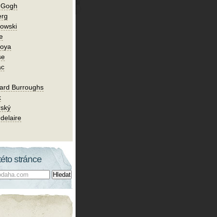
n Gogh
erg
owski
e
Goya
se
ac
ard Burroughs
k
rský
delaire
této stránce