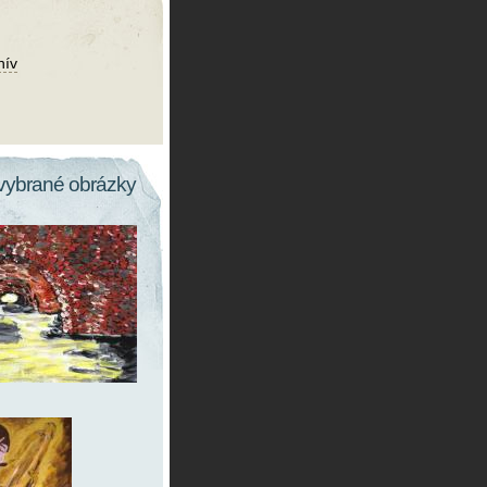
hív
vybrané obrázky