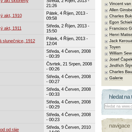
ý akt skloněný
Středa, 2 Říjen, 2013 -
Vincent va
21:26
Allen Ginsb
Pátek, 4 Říjen, 2013 -
ý akt, 1910
Charles Buk
09:58
Egon Schiel
Středa, 2 Říjen, 2013 -
ý akt, 1911
Francisco 
15:50
Henri Matis
Pátek, 4 Říjen, 2013 -
á slunečnice, 1912
Jack Kerou
12:04
Toyen
Středa, 4 Červen, 2008
William Sew
- 00:39
Josef Čape
Čtvrtek, 21 Srpen, 2008
Jindřich Štý
- 00:26
Charles Bau
Středa, 4 Červen, 2008
Galerie
- 00:27
Středa, 4 Červen, 2008
- 00:33
hledat na 
Středa, 4 Červen, 2008
Co hledat:
- 00:29
Středa, 4 Červen, 2008
- 00:23
navigace
Středa, 9 Červen, 2010
od od ráje