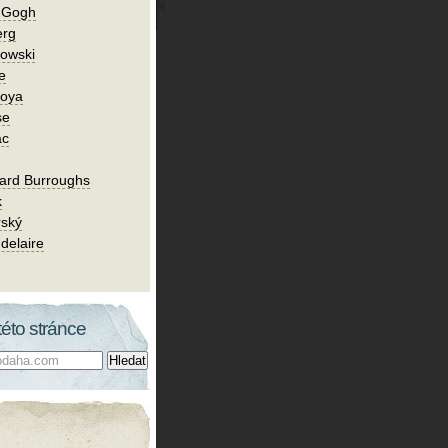
n Gogh
erg
owski
e
Goya
se
ac
ard Burroughs
k
rský
delaire
této stránce