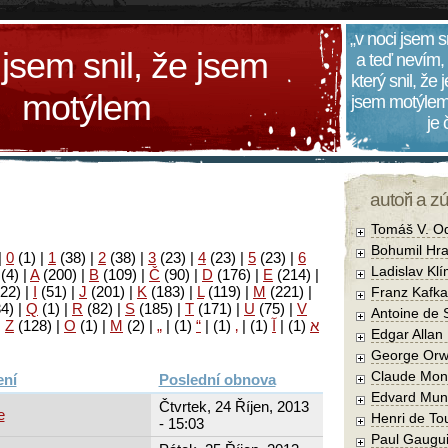
„v noci jsem s
 jsem snil, že jsem
a teď nevím,
který snil, že
motýlem
jsem motýlem
je
autoři a z
Tomáš V. O
Bohumil Hra
|
0
(1)
|
1
(38)
|
2
(38)
|
3
(23)
|
4
(23)
|
5
(23)
|
6
Ladislav Kl
(4)
|
A
(200)
|
B
(109)
|
Č
(90)
|
D
(176)
|
E
(214)
|
22)
|
I
(51)
|
J
(201)
|
K
(183)
|
L
(119)
|
M
(221)
|
Franz Kafka
34)
|
Q
(1)
|
R
(82)
|
S
(185)
|
T
(171)
|
U
(75)
|
V
Antoine de 
|
Z
(128)
|
Ο
(1)
|
М
(2)
|
„
|
(1)
“
|
(1)
‚
|
(1)
آ
|
(1)
א
Edgar Allan
George Orw
Claude Mon
Poslední obnova
Edvard Mun
Čtvrtek, 24 Říjen, 2013
e
Henri de To
- 15:03
Paul Gaugu