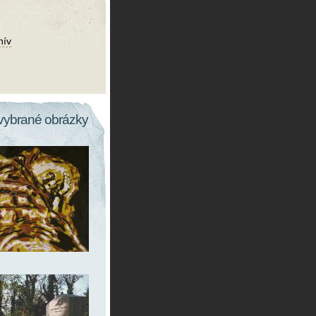
hív
vybrané obrázky