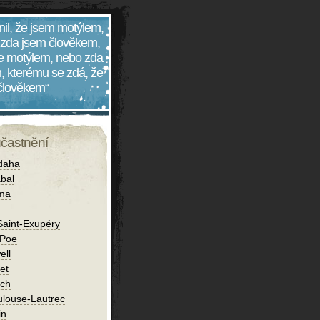
nil, že jsem motýlem,
 zda jsem člověkem,
 je motýlem, nebo zda
, kterému se zdá, že
 člověkem“
účastnění
daha
bal
íma
Saint-Exupéry
 Poe
ell
et
ch
ulouse-Lautrec
in