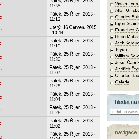
Pátek, 25 Říjen, 2013 -
e
Vincent va
11:35
Allen Ginsb
Pátek, 25 Říjen, 2013 -
e
Charles Buk
11:12
Egon Schiel
Úterý, 16 Červen, 2015
e
Francisco 
- 10:44
Henri Matis
Pátek, 25 Říjen, 2013 -
e
Jack Kerou
11:10
Toyen
Pátek, 25 Říjen, 2013 -
William Sew
e
11:30
Josef Čape
Pátek, 25 Říjen, 2013 -
Jindřich Štý
e
11:07
Charles Bau
Pátek, 25 Říjen, 2013 -
Galerie
e
11:28
Pátek, 25 Říjen, 2013 -
e
11:04
hledat na 
Pátek, 25 Říjen, 2013 -
e
Co hledat:
11:26
Pátek, 25 Říjen, 2013 -
e
11:02
navigace
Pátek, 25 Říjen, 2013 -
e