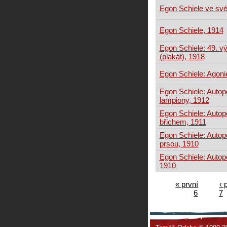
Egon Schiele ve své
Egon Schiele, 1914
Egon Schiele: 49. v
(plakát), 1918
Egon Schiele: Agoni
Egon Schiele: Autop
lampiony, 1912
Egon Schiele: Autop
břichem, 1911
Egon Schiele: Autop
prsou, 1910
Egon Schiele: Autopo
1910
« první
‹ 
6
7