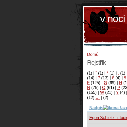
v noci
Domů
Rejstřík
(1)
|
"
(1)
|
*
(1)
|
.
(1)
(14)
|
7
(13)
|
8
(4)
|
9
F
(125)
|
G
(69)
|
H
(1
N
(75)
|
O
(61)
|
P
(2
(155)
|
W
(21)
|
Y
(4)
(12)
…
|
(2)
Nadpis
Egon Schiele - studi