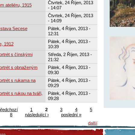
Čtvrtek, 24 Říjen, 2013
m ateliéru, 1915
- 14:07
Čtvrtek, 24 Říjen, 2013
- 14:09
ýstava Secese
Pátek, 4 Říjen, 2013 -
12:31
Pátek, 4 Říjen, 2013 -
e, 1912
10:39
ortrét s čínskými
Středa, 2 Říjen, 2013 -
21:32
ortrét s obnaženým
Pátek, 4 Říjen, 2013 -
09:30
ortrét s rukama na
Pátek, 4 Říjen, 2013 -
09:29
rtrét s rukou na tváři,
Pátek, 4 Říjen, 2013 -
09:28
předchozí
1
2
3
4
5
8
následující ›
poslední »
další