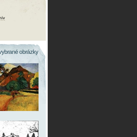
hív
vybrané obrázky