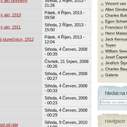
ý akt skloněný
Středa, 2 Říjen, 2013 -
Vincent va
21:26
Allen Ginsb
Pátek, 4 Říjen, 2013 -
ý akt, 1910
Charles Buk
09:58
Egon Schiel
Středa, 2 Říjen, 2013 -
ý akt, 1911
Francisco 
15:50
Henri Matis
Pátek, 4 Říjen, 2013 -
á slunečnice, 1912
Jack Kerou
12:04
Toyen
Středa, 4 Červen, 2008
William Sew
- 00:39
Josef Čape
Čtvrtek, 21 Srpen, 2008
Jindřich Štý
- 00:26
Charles Bau
Středa, 4 Červen, 2008
Galerie
- 00:27
Středa, 4 Červen, 2008
- 00:33
hledat na 
Středa, 4 Červen, 2008
Co hledat:
- 00:23
Středa, 4 Červen, 2008
- 00:29
navigace
Středa, 9 Červen, 2010
od od ráje