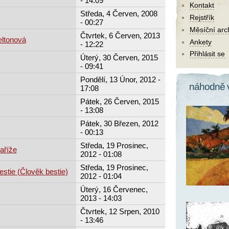
- 14:09
Kontakt
Středa, 4 Červen, 2008
Rejstřík
- 00:27
Měsíční arc
Čtvrtek, 6 Červen, 2013
eltonová
Ankety
- 12:22
Přihlásit se
Úterý, 30 Červen, 2015
- 09:41
Pondělí, 13 Únor, 2012 -
náhodně 
17:08
Pátek, 26 Červen, 2015
- 13:08
Pátek, 30 Březen, 2012
- 00:13
Středa, 19 Prosinec,
aříže
2012 - 01:08
Středa, 19 Prosinec,
estie (Člověk bestie)
2012 - 01:04
Úterý, 16 Červenec,
2013 - 14:03
Čtvrtek, 12 Srpen, 2010
- 13:46