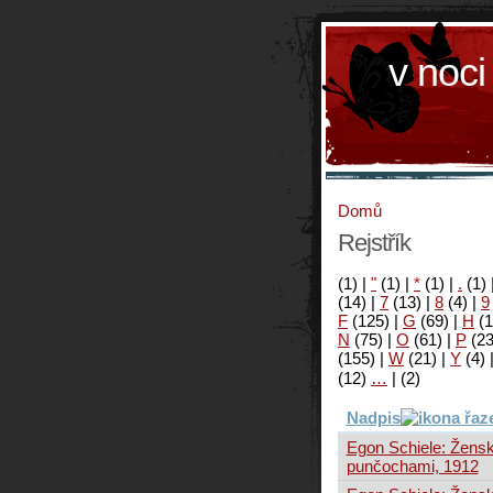
v noci
Domů
Rejstřík
(1)
|
"
(1)
|
*
(1)
|
.
(1)
(14)
|
7
(13)
|
8
(4)
|
9
F
(125)
|
G
(69)
|
H
(1
N
(75)
|
O
(61)
|
P
(2
(155)
|
W
(21)
|
Y
(4)
(12)
…
|
(2)
Nadpis
Egon Schiele: Žensk
punčochami, 1912