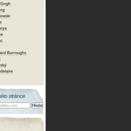
n Gogh
erg
owski
e
Goya
se
ac
ard Burroughs
k
rský
delaire
této stránce