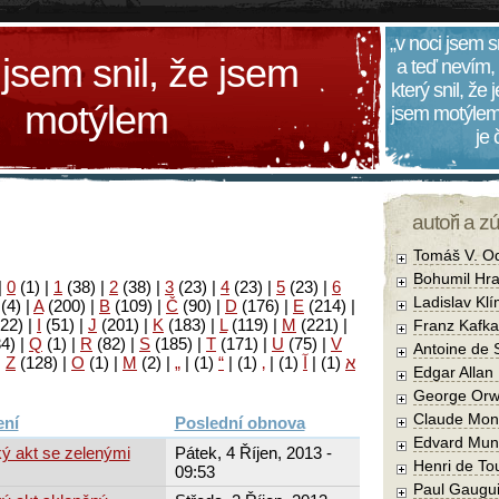
„v noci jsem s
 jsem snil, že jsem
a teď nevím,
který snil, že
motýlem
jsem motýlem
je
autoři a z
Tomáš V. O
Bohumil Hra
|
0
(1)
|
1
(38)
|
2
(38)
|
3
(23)
|
4
(23)
|
5
(23)
|
6
Ladislav Kl
(4)
|
A
(200)
|
B
(109)
|
Č
(90)
|
D
(176)
|
E
(214)
|
22)
|
I
(51)
|
J
(201)
|
K
(183)
|
L
(119)
|
M
(221)
|
Franz Kafka
34)
|
Q
(1)
|
R
(82)
|
S
(185)
|
T
(171)
|
U
(75)
|
V
Antoine de 
|
Z
(128)
|
Ο
(1)
|
М
(2)
|
„
|
(1)
“
|
(1)
‚
|
(1)
آ
|
(1)
א
Edgar Allan
George Orw
Claude Mon
Poslední obnova
Edvard Mun
ý akt se zelenými
Pátek, 4 Říjen, 2013 -
Henri de To
09:53
Paul Gaugu