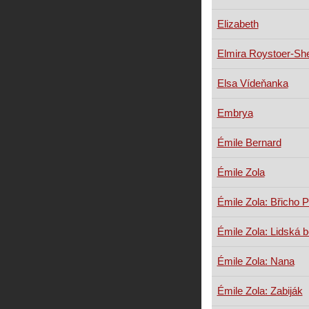
Elizabeth
Elmira Roystoer-Sh
Elsa Vídeňanka
Embrya
Émile Bernard
Émile Zola
Émile Zola: Břicho P
Émile Zola: Lidská b
Émile Zola: Nana
Émile Zola: Zabiják