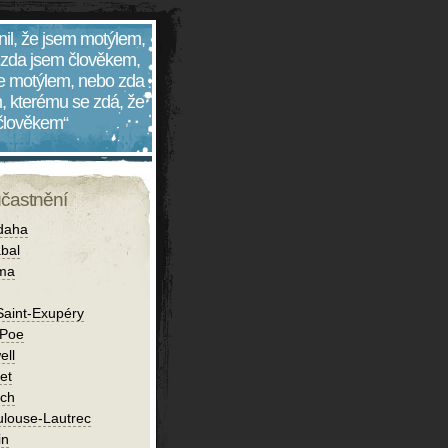
nil, že jsem motýlem,
 zda jsem člověkem,
 je motýlem, nebo zda
, kterému se zdá, že
 člověkem“
účastnění
daha
bal
íma
Saint-Exupéry
 Poe
ell
et
ch
ulouse-Lautrec
in