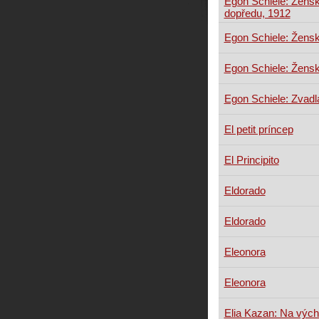
Egon Schiele: Žensk
dopředu, 1912
Egon Schiele: Žensk
Egon Schiele: Žensk
Egon Schiele: Zvadl
El petit príncep
El Principito
Eldorado
Eldorado
Eleonora
Eleonora
Elia Kazan: Na vých