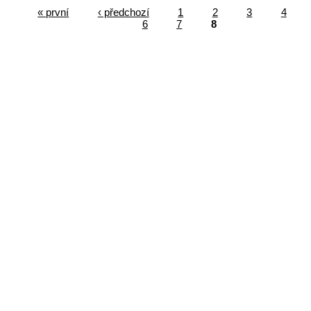
« první
‹ předchozí
1
2
3
4
6
7
8