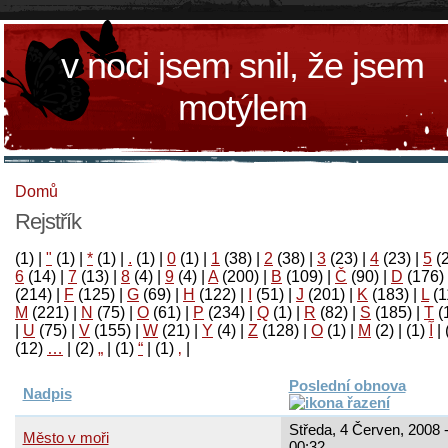
v noci jsem snil, že jsem
motýlem
Domů
Rejstřík
(1)
|
"
(1)
|
*
(1)
|
.
(1)
|
0
(1)
|
1
(38)
|
2
(38)
|
3
(23)
|
4
(23)
|
5
(
6
(14)
|
7
(13)
|
8
(4)
|
9
(4)
|
A
(200)
|
B
(109)
|
Č
(90)
|
D
(176)
(214)
|
F
(125)
|
G
(69)
|
H
(122)
|
I
(51)
|
J
(201)
|
K
(183)
|
L
(1
M
(221)
|
N
(75)
|
O
(61)
|
P
(234)
|
Q
(1)
|
R
(82)
|
S
(185)
|
T
(
|
U
(75)
|
V
(155)
|
W
(21)
|
Y
(4)
|
Z
(128)
|
Ο
(1)
|
М
(2)
|
(1)
آ
|
(12)
…
|
(2)
„
|
(1)
“
|
(1)
‚
|
Poslední obnova
Nadpis
Středa, 4 Červen, 2008 
Město v moři
00:32