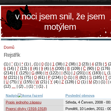
v noci jsem snil, že jsem
motýlem
Domů
Rejstřík
(1)
|
"
(1)
|
*
(1)
|
.
(1)
|
0
(1)
|
1
(38)
|
2
(38)
|
3
(23)
|
4
(23)
|
5
(
6
(14)
|
7
(13)
|
8
(4)
|
9
(4)
|
A
(200)
|
B
(109)
|
Č
(90)
|
D
(176)
(214)
|
F
(125)
|
G
(69)
|
H
(122)
|
I
(51)
|
J
(201)
|
K
(183)
|
L
(1
M
(221)
|
N
(75)
|
O
(61)
|
P
(234)
|
Q
(1)
|
R
(82)
|
S
(185)
|
T
(
|
U
(75)
|
V
(155)
|
W
(21)
|
Y
(4)
|
Z
(128)
|
Ο
(1)
|
М
(2)
|
(1)
آ
|
(12)
…
|
(2)
„
|
(1)
“
|
(1)
‚
|
Nadpis
Poslední obnova
Popis jednoho zápasu
Středa, 4 Červen, 2008 - 00
Poprsí dívky (1916-1918)
Pondělí, 10 Leden, 2011 - 0