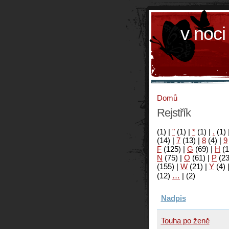
v noci
Domů
Rejstřík
(1)
|
"
(1)
|
*
(1)
|
.
(1)
(14)
|
7
(13)
|
8
(4)
|
9
F
(125)
|
G
(69)
|
H
(1
N
(75)
|
O
(61)
|
P
(2
(155)
|
W
(21)
|
Y
(4)
(12)
…
|
(2)
Nadpis
Touha po ženě