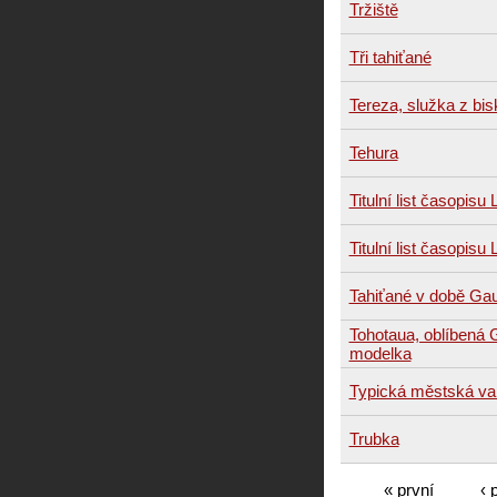
Tržiště
Tři tahiťané
Tereza, služka z bis
Tehura
Titulní list časopisu 
Titulní list časopisu 
Tahiťané v době Ga
Tohotaua, oblíbená
modelka
Typická městská va
Trubka
« první
‹ 