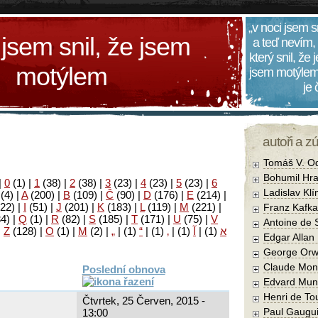
„v noci jsem s
 jsem snil, že jsem
a teď nevím,
který snil, že
motýlem
jsem motýlem
je
autoři a z
Tomáš V. O
Bohumil Hra
|
0
(1)
|
1
(38)
|
2
(38)
|
3
(23)
|
4
(23)
|
5
(23)
|
6
Ladislav Kl
(4)
|
A
(200)
|
B
(109)
|
Č
(90)
|
D
(176)
|
E
(214)
|
22)
|
I
(51)
|
J
(201)
|
K
(183)
|
L
(119)
|
M
(221)
|
Franz Kafka
34)
|
Q
(1)
|
R
(82)
|
S
(185)
|
T
(171)
|
U
(75)
|
V
Antoine de 
|
Z
(128)
|
Ο
(1)
|
М
(2)
|
„
|
(1)
“
|
(1)
‚
|
(1)
آ
|
(1)
א
Edgar Allan
George Orw
Claude Mon
Poslední obnova
Edvard Mun
Henri de To
Čtvrtek, 25 Červen, 2015 -
Paul Gaugu
13:00