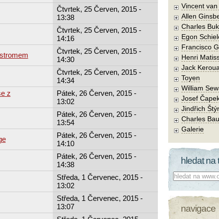
Vincent va
Čtvrtek, 25 Červen, 2015 -
Allen Ginsb
13:38
Charles Buk
Čtvrtek, 25 Červen, 2015 -
Egon Schiel
14:16
Francisco 
Čtvrtek, 25 Červen, 2015 -
e stromem
Henri Matis
14:30
Jack Kerou
Čtvrtek, 25 Červen, 2015 -
Toyen
14:34
William Sew
še z
Pátek, 26 Červen, 2015 -
Josef Čape
13:02
Jindřich Štý
Pátek, 26 Červen, 2015 -
Charles Bau
13:54
Galerie
Pátek, 26 Červen, 2015 -
ge
14:10
Pátek, 26 Červen, 2015 -
hledat na 
14:38
Co hledat:
Středa, 1 Červenec, 2015 -
13:02
Středa, 1 Červenec, 2015 -
13:07
navigace