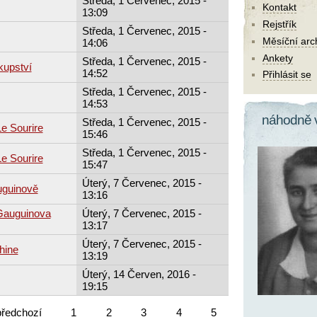
Středa, 1 Červenec, 2015 -
Kontakt
13:09
Rejstřík
Středa, 1 Červenec, 2015 -
Měsíční arc
14:06
Ankety
Středa, 1 Červenec, 2015 -
kupství
14:52
Přihlásit se
Středa, 1 Červenec, 2015 -
14:53
náhodně 
Středa, 1 Červenec, 2015 -
Le Sourire
15:46
Středa, 1 Červenec, 2015 -
Le Sourire
15:47
Úterý, 7 Červenec, 2015 -
uguinově
13:16
 Gauguinova
Úterý, 7 Červenec, 2015 -
13:17
Úterý, 7 Červenec, 2015 -
hine
13:19
Úterý, 14 Červen, 2016 -
19:15
předchozí
1
2
3
4
5