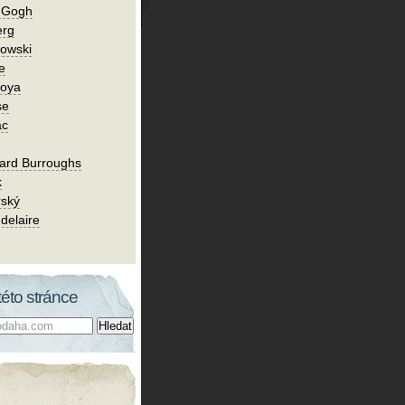
n Gogh
erg
owski
e
Goya
se
ac
ard Burroughs
k
rský
delaire
této stránce