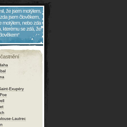
nil, že jsem motýlem,
 zda jsem člověkem,
 je motýlem, nebo zda
, kterému se zdá, že
 člověkem“
účastnění
daha
bal
íma
Saint-Exupéry
 Poe
ell
et
ch
ulouse-Lautrec
in