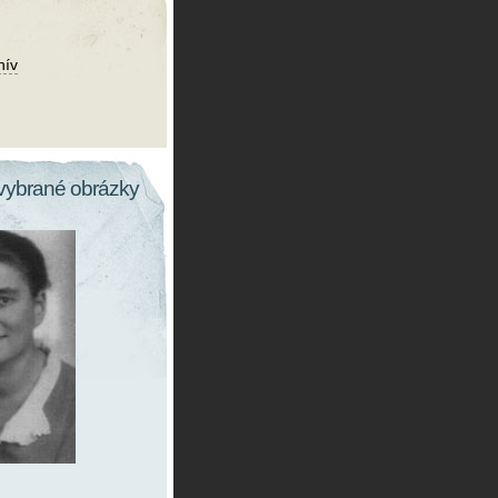
hív
vybrané obrázky