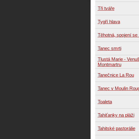
Tři tváře
Tygří hlava
Těhotná, spojení s
Tanec smrti
Tlustá Marie - Venu
Montmartru
Tanečnice La Rou
Tanec v Moulin Rou
Toaleta
Tahiťanky na pláži
Tahitské pastorálie