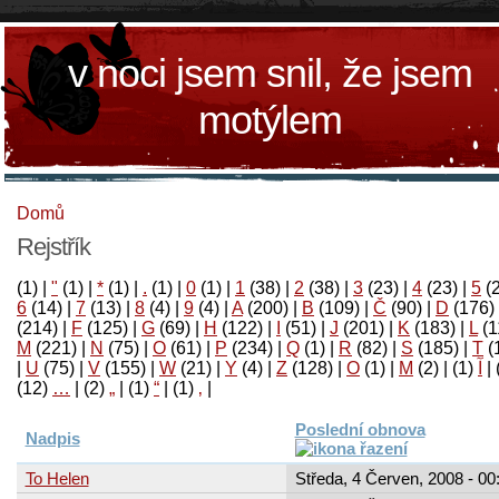
v noci jsem snil, že jsem
motýlem
Domů
Rejstřík
(1)
|
"
(1)
|
*
(1)
|
.
(1)
|
0
(1)
|
1
(38)
|
2
(38)
|
3
(23)
|
4
(23)
|
5
(
6
(14)
|
7
(13)
|
8
(4)
|
9
(4)
|
A
(200)
|
B
(109)
|
Č
(90)
|
D
(176)
(214)
|
F
(125)
|
G
(69)
|
H
(122)
|
I
(51)
|
J
(201)
|
K
(183)
|
L
(1
M
(221)
|
N
(75)
|
O
(61)
|
P
(234)
|
Q
(1)
|
R
(82)
|
S
(185)
|
T
(
|
U
(75)
|
V
(155)
|
W
(21)
|
Y
(4)
|
Z
(128)
|
Ο
(1)
|
М
(2)
|
(1)
آ
|
(12)
…
|
(2)
„
|
(1)
“
|
(1)
‚
|
Poslední obnova
Nadpis
To Helen
Středa, 4 Červen, 2008 - 00