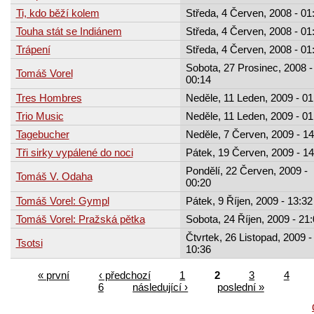
Ti, kdo běží kolem
Středa, 4 Červen, 2008 - 01
Touha stát se Indiánem
Středa, 4 Červen, 2008 - 01
Trápení
Středa, 4 Červen, 2008 - 01
Sobota, 27 Prosinec, 2008 -
Tomáš Vorel
00:14
Tres Hombres
Neděle, 11 Leden, 2009 - 01
Trio Music
Neděle, 11 Leden, 2009 - 01
Tagebucher
Neděle, 7 Červen, 2009 - 14
Tři sirky vypálené do noci
Pátek, 19 Červen, 2009 - 14
Pondělí, 22 Červen, 2009 -
Tomáš V. Odaha
00:20
Tomáš Vorel: Gympl
Pátek, 9 Říjen, 2009 - 13:32
Tomáš Vorel: Pražská pětka
Sobota, 24 Říjen, 2009 - 21
Čtvrtek, 26 Listopad, 2009 -
Tsotsi
10:36
« první
‹ předchozí
1
2
3
4
6
následující ›
poslední »