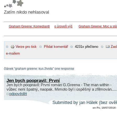
Zatím nikdo nehlasoval
Graham Greene: Komedianti
o úroveň výš
Graham Greene: Moc a slá
Verze pro tisk
Přidat komentář
4231x přečteno
Zasl
e-mailem
článek “graham greene: kus života” one response
Jen bych poopravil: První
Jen bych poopravil: První román G.Greena - The man within -
vůbec není špatný, naopak. Mimoto byl i úspěšný a zfilmován.....
odpovědět
Submitted by jan Hálek (bez ově
on Po, 18/07/2016 