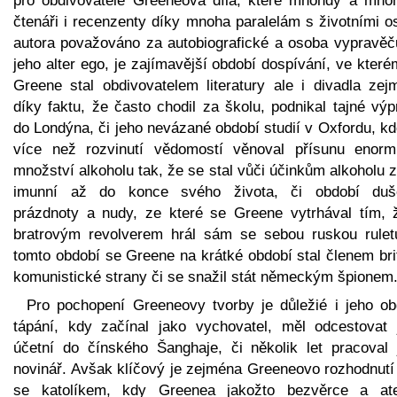
pro obdivovatele Greeneova díla, které mnohdy a mno
čtenáři i recenzenty díky mnoha paralelám s životními o
autora považováno za autobiografické a osoba vypravěč
jeho alter ego, je zajímavější období dospívání, ve kter
Greene stal obdivovatelem literatury ale i divadla zej
díky faktu, že často chodil za školu, podnikal tajné vý
do Londýna, či jeho nevázané období studií v Oxfordu, k
více než rozvinutí vědomostí věnoval přísunu enorm
množství alkoholu tak, že se stal vůči účinkům alkoholu 
imunní až do konce svého života, či období duš
prázdnoty a nudy, ze které se Greene vytrhával tím, 
bratrovým revolverem hrál sám se sebou ruskou rulet
tomto období se Greene na krátké období stal členem bri
komunistické strany či se snažil stát německým špionem
Pro pochopení Greeneovy tvorby je důležié i jeho ob
tápání, kdy začínal jako vychovatel, měl odcestovat 
účetní do čínského Šanghaje, či několik let pracoval 
novinář. Avšak klíčový je zejména Greeneovo rozhodnutí 
se katolíkem, kdy Greenea jakožto bezvěrce a ate