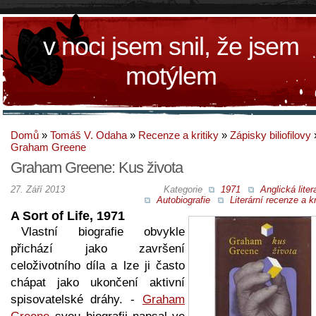
v noci jsem snil, že jsem
motýlem
Domů
»
Tomáš V. Odaha
»
Recenze a kritiky
»
Zápisky biliofilovy
Graham Greene
Graham Greene: Kus života
27. Září 2013
Kategorie
1971
Anglická liter
Autobiografie
Literární recenze a kr
A Sort of Life, 1971
Vlastní biografie obvykle
přichází jako završení
celoživotního díla a lze ji často
chápat jako ukončení aktivní
spisovatelské dráhy. -
Graham