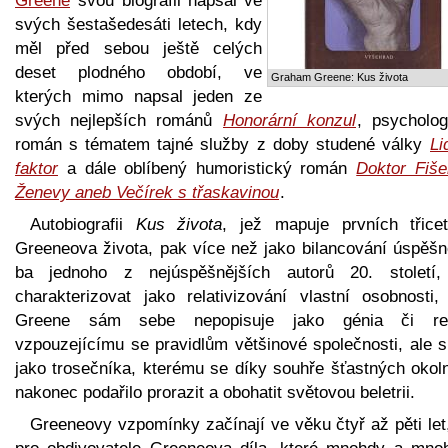
Greene
svou biografii napsal ve
svých šestašedesáti letech, kdy
měl před sebou ještě celých
deset plodného období, ve
Graham Greene: Kus života
kterých mimo napsal jeden ze
svých nejlepších románů
Honorární konzul
, psycholog
román s tématem tajné služby z doby studené války
Li
faktor
a dále oblíbený humoristický román
Doktor Fiše
Ženevy aneb Večírek s třaskavinou
.
Autobiografii
Kus života
, jež mapuje prvních třicet
Greeneova života, pak více než jako bilancování úspěšn
ba jednoho z nejúspěšnějších autorů 20. století,
charakterizovat jako relativizování vlastní osobnosti,
Greene sám sebe nepopisuje jako génia či re
vzpouzejícímu se pravidlům většinové společnosti, ale s
jako trosečníka, kterému se díky souhře šťastných okoln
nakonec podařilo prorazit a obohatit světovou beletrii.
Greeneovy vzpomínky začínají ve věku čtyř až pěti let