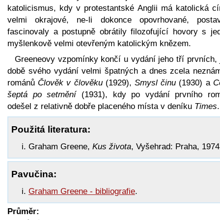
katolicismus, kdy v protestantské Anglii má katolická c
velmi okrajové, ne-li dokonce opovrhované, postav
fascinovaly a postupně obrátily filozofující hovory s j
myšlenkově velmi otevřeným katolickým knězem.
Greeneovy vzpomínky končí u vydání jeho tří prvních, 
době svého vydání velmi špatných a dnes zcela nezná
románů
Člověk v člověku
(1929),
Smysl činu
(1930) a
C
šeptá po setmění
(1931), kdy po vydání prvního ro
odešel z relativně dobře placeného místa v deníku
Times
.
Použitá literatura:
Graham Greene,
Kus života
, Vyšehrad: Praha, 1974
Pavučina:
Graham Greene - bibliografie
.
Průměr: