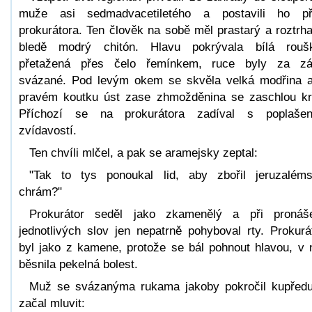
muže asi sedmadvacetiletého a postavili ho p
prokurátora. Ten člověk na sobě měl prastarý a roztrh
bledě modrý chitón. Hlavu pokrývala bílá rouš
přetažená přes čelo řemínkem, ruce byly za z
svázané. Pod levým okem se skvěla velká modřina 
pravém koutku úst zase zhmožděnina se zaschlou kr
Příchozí se na prokurátora zadíval s poplaše
zvídavostí.
Ten chvíli mlčel, a pak se aramejsky zeptal:
"Tak to tys ponoukal lid, aby zbořil jeruzalém
chrám?"
Prokurátor seděl jako zkamenělý a při pronáš
jednotlivých slov jen nepatrně pohyboval rty. Prokurá
byl jako z kamene, protože se bál pohnout hlavou, v 
běsnila pekelná bolest.
Muž se svázanýma rukama jakoby pokročil kupřed
začal mluvit: