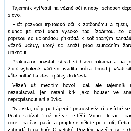
Tajemník vytřeštil na vězně oči a nebyl schopen dop
slovo.
Pilát pozvedl trpitelské oči k zatčenému a zjistil,
slunce již stojí dosti vysoko nad jízdárnou, že j
paprsek se kolonádou přikrádá k sešlapaným sandá
vězně Ješuy, který se snaží před slunečním žá
uniknout.
Prokurátor povstal, stiskl si hlavu rukama a na j
žluté vyholené tváři se usadila hrůza. Ihned ji však si
vůle potlačil a klesl zpátky do křesla.
Vězeň už mezitím hovořil dál, ale tajemník 
nezapisoval, jen natáhl krk jako houser ve sn
nepropásnout ani slůvko.
"No vida, už je po trápení," pronesl vězeň a vlídně se
Piláta zadíval, "což mě velice těší. Mohu-li ti radit, pa
opusť na čas palác a projdi se někde po okolí, třeba
zahradách na hoře Olivetské. Později navečer se str