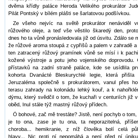
dvěma křídly paláce Heroda Velikého prokurátor Jud
Pilát Pontský v bílém plášti se šarlatovou podšívkou.
Ze všeho nejvíc na světě prokurátor nenáviděl v
růžového oleje, a teď vše věstilo škaredý den, prot
dnes ho ta vůně pronásledovala již od úsvitu. Zdálo se 
že růžové aroma stoupá z cypřišů a palem v zahradě a
ten zatracený růžový pramínek vůně se mísí i k pac
kožené výstroje a potu jeho vojenského doprovodu.
přístavků na zadní straně paláce, kde se usídlila pr
kohorta Dvanácté Bleskurychlé legie, která přišla
Jeruzaléma společně s prokurátorem, vanul přes ho
terasu zahrady na kolonádu lehký kouř, a k nahořkl
dýmu, který svědčil o tom, že kuchaři v centuriích již v
oběd, lnul stále týž mastný růžový přídech.
Ó bohové, zač mě trestáte? Jistě, není pochyb o tom,
je to ona, zase je tu ona, ta neporazitelná, příše
choroba... hemikranie, z níž člověka bolí celá pů
hlavy... Nic proti ní nepomáhá a není před ní úniku.