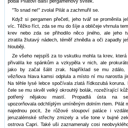
podal Pilátovi další pergamenový svitek.
"To snad ne!" zvolal Pilát a zachmuřil se.
Když si pergamen přečetl, jeho tvář se proměnila je
víc. Těžko říct, zda se mu do šíje a obličeje vhrnula te
krev nebo zda se přihodilo něco jiného, ale jeho t
ztratila žlutavý nádech, téměř zhnědla a oči zapadly je
hlouběji.
Ze všeho nejspíš za to vskutku mohla ta krev, která
přivalila ke spánkům a vzkypěla v nich, ale prokurát
jako by začal šálit zrak. Například se mu zdálo,
vězňova hlava kamsi odplula a místo ní mu narostla ji
Na téhle lysé lebce spočívala zlatá řídkozubá koruna.
čele se mu skvěl velký okrouhlý bolák, rozežírající kůž
potřený nějakou mastí. Propadlá ústa na se
upozorňovala odchlíplým umíněným dolním rtem. Pilát 
najednou pocit, že růžové sloupoví paláce i vzdál
jeruzalémské střechy zmizely a vše tone v bujné zel
ostrova Capri. Také uši zaznamenaly cosi neobvykléh