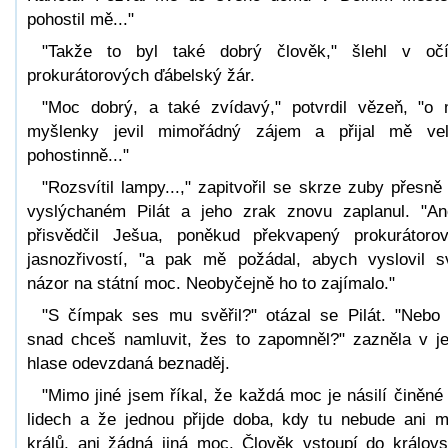
pohostil mě..."
"Takže to byl také dobrý člověk," šlehl v oč
prokurátorových ďábelský žár.
"Moc dobrý, a také zvídavý," potvrdil vězeň, "o
myšlenky jevil mimořádný zájem a přijal mě ve
pohostinně..."
"Rozsvítil lampy...," zapitvořil se skrze zuby přesně
vyslýchaném Pilát a jeho zrak znovu zaplanul. "An
přisvědčil Ješua, poněkud překvapený prokurátoro
jasnozřivostí, "a pak mě požádal, abych vyslovil s
názor na státní moc. Neobyčejně ho to zajímalo."
"S čímpak ses mu svěřil?" otázal se Pilát. "Nebo
snad chceš namluvit, žes to zapomněl?" zazněla v j
hlase odevzdaná beznaděj.
"Mimo jiné jsem říkal, že každá moc je násilí činěné
lidech a že jednou přijde doba, kdy tu nebude ani 
králů, ani žádná jiná moc. Člověk vstoupí do královs