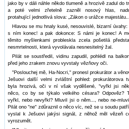
jako by v dáli náhle někdo tlumeně a hrozivě zadul do t
a poté velmi zřetelně zazněl nosový hlas, nad
protahující jednotlivá slova: „Zákon o urážce majestátu..
Hlavou se mu hnaly kusé, nesouvislé, bizarní úvahy:
s ním konec! a pak dokonce: S námi je konec! A m
těmito myšlenkami probleskla zcela pošetilá předst
nesmrtelnosti, která vyvolávala nesnesitelný žal.
Pilát se soustředil, vidinu zapudil, pohlédl na balko
před jeho zrakem znovu vyvstaly vězňovy oči.
"Poslouchej mě, Ha-Nocri," pronesl prokurátor a věno
Ješuovi další velmi zvláštní pohled: prokurátorova t
byla hrozivá, oči v ní však vyděšené, "vyřkl jsi ně
něco, co by se týkalo velkého césara? Odpověz? 
vyřkl, nebo nevyřkl? Mluvil jsi o něm..., nebo ne-mluvi
Pilát ono "ne" zdůraznil o něco víc, než se u soudu patří
vyslal k Ješuovi jakýsi signál, z něhož měl vězeň c
vyrozumět.