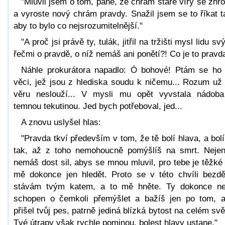
"Mluvil jsem o tom, pane, že chrám staré víry se zhro
a vyroste nový chrám pravdy. Snažil jsem se to říkat t
aby to bylo co nejsrozumitelnější."
"A proč jsi právě ty, tulák, jitřil na tržišti mysl lidu sv
řečmi o pravdě, o níž nemáš ani ponětí?! Co je to pravd
Náhle prokurátora napadlo: Ó bohové! Ptám se ho
věci, jež jsou z hlediska soudu k ničemu... Rozum už
věru neslouží... V mysli mu opět vyvstala nádob
temnou tekutinou. Jed bych potřeboval, jed...
A znovu uslyšel hlas:
"Pravda tkví především v tom, že tě bolí hlava, a bolí
tak, až z toho nemohoucně pomýšlíš na smrt. Neje
nemáš dost sil, abys se mnou mluvil, pro tebe je těžké
mě dokonce jen hledět. Proto se v této chvíli bezd
stávám tvým katem, a to mě hněte. Ty dokonce ne
schopen o čemkoli přemýšlet a bažíš jen po tom, 
přišel tvůj pes, patrně jediná blízká bytost na celém svě
Tvé útrapy však rychle pominou, bolest hlavy ustane."