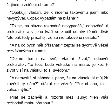
či jinému zničení chrámu?"
"Opakuji, vladaři, že k ničemu takovému jsem nik
nevyzýval. Copak vypadám na blázna?"
"To ne, na blázna rozhodně nevypadáš," odpověděl t
prokurátor a v jeho tváři se zrodil úsměv téměř děsi
"ale pak tedy přísahej, že se nic takového nestalo."
"A na co bych měl přísahat?" zeptal se dychtivě věze
rozvázanýma rukama.
"Dejme tomu na svůj vlastní život," odpově
prokurátor, "to totiž bude vskutku na místě, jelikož t
život visí na vlásku, to si uvědom."
"A nemyslíš si náhodou, pane, že na vlásek jsi můj ži
zavěsil ty sám?" otázal se vězeň. "Pokud ano, tak
velice mýlíš."
Pilát se zachvěl a rozdrtil mezi zuby: "Ten vlá
rozhodně mohu přetnout."