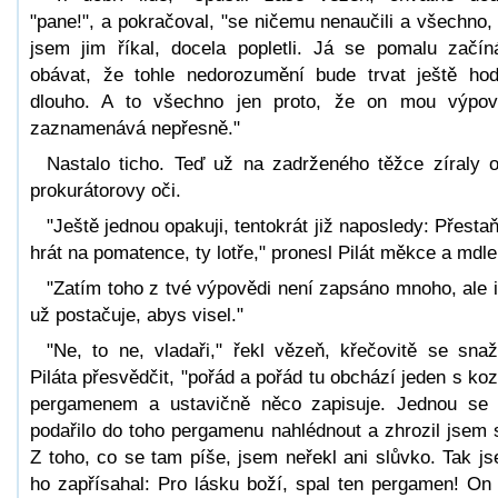
"pane!", a pokračoval, "se ničemu nenaučili a všechno,
jsem jim říkal, docela popletli. Já se pomalu začí
obávat, že tohle nedorozumění bude trvat ještě ho
dlouho. A to všechno jen proto, že on mou výpo
zaznamenává nepřesně."
Nastalo ticho. Teď už na zadrženého těžce zíraly 
prokurátorovy oči.
"Ještě jednou opakuji, tentokrát již naposledy: Přestaň
hrát na pomatence, ty lotře," pronesl Pilát měkce a mdle
"Zatím toho z tvé výpovědi není zapsáno mnoho, ale i
už postačuje, abys visel."
"Ne, to ne, vladaři," řekl vězeň, křečovitě se snaž
Piláta přesvědčit, "pořád a pořád tu obchází jeden s ko
pergamenem a ustavičně něco zapisuje. Jednou se
podařilo do toho pergamenu nahlédnout a zhrozil jsem 
Z toho, co se tam píše, jsem neřekl ani slůvko. Tak j
ho zapřísahal: Pro lásku boží, spal ten pergamen! On