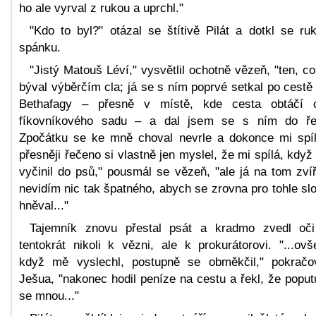
ho ale vyrval z rukou a uprchl."
"Kdo to byl?" otázal se štítivě Pilát a dotkl se ru
spánku.
"Jistý Matouš Léví," vysvětlil ochotně vězeň, "ten, co
býval výběrčím cla; já se s ním poprvé setkal po cestě
Bethafagy – přesně v místě, kde cesta obtáčí 
fíkovníkového sadu – a dal jsem se s ním do ře
Zpočátku se ke mně choval nevrle a dokonce mi spíl
přesněji řečeno si vlastně jen myslel, že mi spílá, když
vyčinil do psů," pousmál se vězeň, "ale já na tom zvíř
nevidím nic tak špatného, abych se zrovna pro tohle sl
hněval..."
Tajemník znovu přestal psát a kradmo zvedl oč
tentokrát nikoli k vězni, ale k prokurátorovi. "...ov
když mě vyslechl, postupně se obměkčil," pokračo
Ješua, "nakonec hodil peníze na cestu a řekl, že poput
se mnou..."