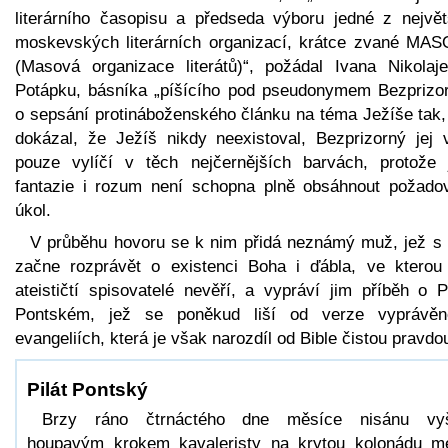
literárního časopisu a předseda výboru jedné z největ
moskevských literárních organizací, krátce zvané MAS
(Masová organizace literátů)“, požádal Ivana Nikolaje
Potápku, básníka „píšícího pod pseudonymem Bezprizor
o sepsání protináboženského článku na téma Ježíše tak,
dokázal, že Ježíš nikdy neexistoval, Bezprizorný jej 
pouze vylíčí v těch nejčernějších barvách, protože 
fantazie i rozum není schopna plně obsáhnout požado
úkol.
V průběhu hovoru se k nim přidá neznámý muž, jež s 
začne rozprávět o existenci Boha i ďábla, ve kterou
ateističtí spisovatelé nevěří, a vypráví jim příběh o P
Pontském, jež se poněkud liší od verze vyprávě
evangeliích, která je však narozdíl od Bible čistou pravdo
Pilát Pontský
Brzy ráno čtrnáctého dne měsíce nisánu vyš
houpavým krokem kavaleristy na krytou kolonádu m