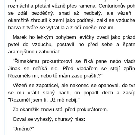
rozmáchl a přetáhl vězně přes ramena. Centurionův po
se zdál bezděčný, snad až nedbalý, ale vězeň
okamžitě zhroutil k zemi jako podťatý, zalkl se vzduch
barva z tváře se vytratila a z očí odešel rozum.
Marek ho lehkým pohybem levičky zvedl jako práz
pytel do vzduchu, postavil ho před sebe a špat
aramejštinou zahuhňal:
"Římskému prokurátorovi se říká pane nebo vlada
Jinak se neříká nic. Před vladařem se stojí zpří
Rozuměls mi, nebo tě mám zase praštit?"
Vězeň se zapotácel, ale nakonec se opanoval, do tv
se mu vrátil slabý nach, on popadl dech a zasíp
"Rozuměl jsem ti. Už mě nebij."
Za okamžik znovu stál před prokurátorem.
Ozval se vyhaslý, churavý hlas:
"Jméno?"