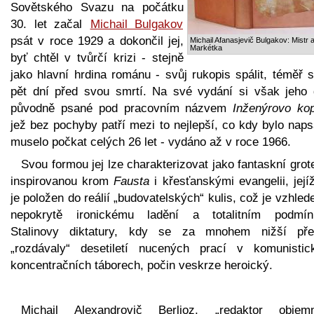
Sovětského Svazu na počátku
30. let začal
Michail Bulgakov
psát v roce 1929 a dokončil jej,
Michail Afanasjevič Bulgakov: Mistr 
Markétka
byť chtěl v tvůrčí krizi - stejně
jako hlavní hrdina románu - svůj rukopis spálit, téměř 
pět dní před svou smrtí. Na své vydání si však jeho d
původně psané pod pracovním názvem
Inženýrovo ko
jež bez pochyby patří mezi to nejlepší, co kdy bylo nap
muselo počkat celých 26 let - vydáno až v roce 1966.
Svou formou jej lze charakterizovat jako fantaskní gro
inspirovanou krom
Fausta
i křesťanskými evangelii, její
je položen do reálií „budovatelských“ kulis, což je vzhle
nepokrytě ironickému ladění a totalitním podmí
Stalinovy diktatury, kdy se za mnohem nižší pře
„rozdávaly“ desetiletí nucených prací v komunistic
koncentračních táborech, počin veskrze heroický.
Michail Alexandrovič Berlioz, „redaktor objem