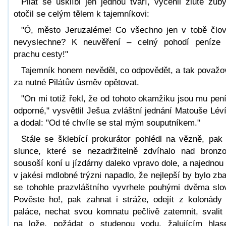
Pilát se ušklíbl jen jednou tváří, vycenil žluté zub
otočil se celým tělem k tajemníkovi:
"Ó, město Jeruzaléme! Co všechno jen v tobě člo
nevyslechne? K neuvěření – celný pohodí peníze
prachu cesty!"
Tajemník honem nevěděl, co odpovědět, a tak považo
za nutné Pilátův úsměv opětovat.
"On mi totiž řekl, že od tohoto okamžiku jsou mu pen
odporné," vysvětlil Ješua zvláštní jednání Matouše Lév
a dodal: "Od té chvíle se stal mým souputníkem."
Stále se šklebící prokurátor pohlédl na vězně, pak
slunce, které se nezadržitelně zdvíhalo nad bronz
sousoší koní u jízdárny daleko vpravo dole, a najednou
v jakési mdlobné trýzni napadlo, že nejlepší by bylo zba
se tohohle prazvláštního vyvrhele pouhými dvěma slo
Pověste ho!, pak zahnat i stráže, odejít z kolonády
paláce, nechat svou komnatu pečlivě zatemnit, svalit
na lože, požádat o studenou vodu, žalujícím hla