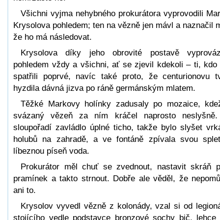
Všichni vyjma nehybného prokurátora vyprovodili Ma
Krysolova pohledem; ten na vězně jen mávl a naznačil 
že ho má následovat.
Krysolova díky jeho obrovité postavě vyprováz
pohledem vždy a všichni, ať se zjevil kdekoli – ti, kdo
spatřili poprvé, navíc také proto, že centurionovu t
hyzdila dávná jizva po ráně germánským mlatem.
Těžké Markovy holínky zadusaly po mozaice, kde
svázaný vězeň za ním kráčel naprosto neslyšně
sloupořadí zavládlo úplné ticho, takže bylo slyšet vrk
holubů na zahradě, a ve fontáně zpívala svou splet
líbeznou píseň voda.
Prokurátor měl chuť se zvednout, nastavit skráň 
pramínek a takto strnout. Dobře ale věděl, že nepom
ani to.
Krysolov vyvedl vězně z kolonády, vzal si od legion
stojícího vedle podstavce bronzové sochy bič, lehce