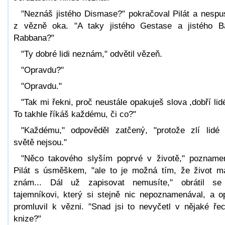
"Neznáš jistého Dismase?" pokračoval Pilát a nespus
z vězně oka. "A taky jistého Gestase a jistého B
Rabbana?"
"Ty dobré lidi neznám," odvětil vězeň.
"Opravdu?"
"Opravdu."
"Tak mi řekni, proč neustále opakuješ slova ,dobří lid
To takhle říkáš každému, či co?"
"Každému," odpověděl zatčený, "protože zlí lidé
světě nejsou."
"Něco takového slyším poprvé v životě," pozname
Pilát s úsměškem, "ale to je možná tím, že život m
znám... Dál už zapisovat nemusíte," obrátil s
tajemníkovi, který si stejně nic nepoznamenával, a o
promluvil k vězni. "Snad jsi to nevyčetl v nějaké ře
knize?"