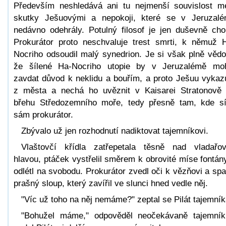
Především neshledává ani tu nejmenší souvislost m
skutky Ješuovými a nepokoji, které se v Jeruzal
nedávno odehrály. Potulný filosof je jen duševně cho
Prokurátor proto neschvaluje trest smrti, k němuž 
Nocriho odsoudil malý synedrion. Je si však plně věd
že šílené Ha-Nocriho utopie by v Jeruzalémě mo
zavdat důvod k neklidu a bouřím, a proto Ješuu vykaz
z města a nechá ho uvěznit v Kaisarei Stratonově
břehu Středozemního moře, tedy přesně tam, kde sí
sám prokurátor.
Zbývalo už jen rozhodnutí nadiktovat tajemníkovi.
Vlaštovčí křídla zatřepetala těsně nad vladařo
hlavou, ptáček vystřelil směrem k obrovité míse fontán
odlétl na svobodu. Prokurátor zvedl oči k vězňovi a spat
prašný sloup, který zavířil ve slunci hned vedle něj.
"Víc už toho na něj nemáme?" zeptal se Pilát tajemník
"Bohužel máme," odpověděl neočekávaně tajemní