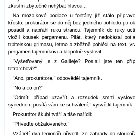
zkusím zbytečně nehýbat hlavou...
Na mozaikové podlaze u fontány již stálo připrav
křeslo; prokurátor se do něj bez jediného pohledu po ok
posadil a napřáhl ruku stranou. Tajemník do ruky uct
vložil kousek pergamenu. Pilát, který nedokázal potla
trpitelskou grimasu, letmo a zběžně pohlédl na text, vrá
pergamen tajemníkovi a klopotně vyslovil:
"Vyšetřovaný je z Galileje? Poslali jste ten pří
tetrarchovi?"
"Ano, prokurátore," odpověděl tajemník.
"No a co on?"
"Odmítl případ uzavřít a rozsudek smrti vyslov
synedriem posílá vám ke schválení," vysvětlil tajemník.
Prokurátor škubl tváří a tiše nařídil:
"Přiveďte obžalovaného."
Vzápětí dva legionáři přivedli ze zahrady do sloupoř