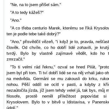
"Ne, na to jsem přišel sám."
"A to tedy kážeš?"
"Ano."
"A co třeba centurio Marek, kterému se říká Krysolo
ten je podle tebe také dobrý?"
"Ano," přisvědčil vězeň, "i když je to, pravda, nešťas
člověk. Od chvíle, co ho dobří lidé zohavili, je krut
tvrdý. Bylo by vlastně zajímavé vědět, kdo ho 
zmrzačil."
"To ti velmi rád řeknu," ozval se hned Pilát, "prot
jsem byl při tom. Ti tví dobří lidé se na něj vrhali jako oh
na medvěda. Germáni se mu zakousli do krku, ruko
nohou. Pěší oddíl se ocitl v pasti, a kdyby z kří
nezaútočila jízda, jíž jsem tehdy velel já, tak bys, můj m
filosofe, prostě neměl příležitost popovídat s
Krysolovem. Bylo to v bitvě u Idistavisa, v Panens
údolí."