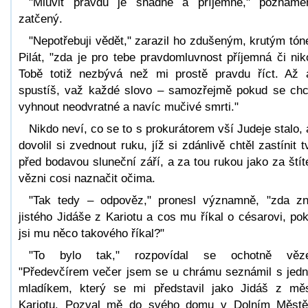
"Mluvit pravdu je snadné a příjemné," pozname
zatčený.
"Nepotřebuji vědět," zarazil ho zdušeným, krutým tó
Pilát, "zda je pro tebe pravdomluvnost příjemná či niko
Tobě totiž nezbývá než mi prostě pravdu říct. Až 
spustíš, važ každé slovo – samozřejmě pokud se ch
vyhnout neodvratné a navíc mučivé smrti."
Nikdo neví, co se to s prokurátorem vší Judeje stalo, 
dovolil si zvednout ruku, jíž si zdánlivě chtěl zastínit t
před bodavou sluneční září, a za tou rukou jako za ští
vězni cosi naznačit očima.
"Tak tedy – odpověz," pronesl významně, "zda z
jistého Jidáše z Kariotu a cos mu říkal o césarovi, po
jsi mu něco takového říkal?"
"To bylo tak," rozpovídal se ochotně věze
"Předevčírem večer jsem se u chrámu seznámil s jed
mladíkem, který se mi představil jako Jidáš z mě
Kariotu. Pozval mě do svého domu v Dolním Měst