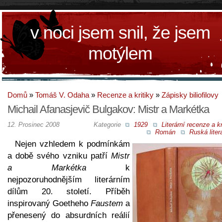
v noci jsem snil, že jsem
motýlem
Domů
»
Tomáš V. Odaha
»
Recenze a kritiky
»
Zápisky biliofilovy
Michail Afanasjevič Bulgakov: Mistr a Markétka
12. Prosinec 2008
Kategorie
1929
Literární recenze a kr
Román
Ruská liter
Nejen vzhledem k podmínkám
a době svého vzniku patří
Mistr
a Markétka
k
nejpozoruhodnějším literárním
dílům 20. století. Příběh
inspirovaný Goetheho
Faustem
a
přenesený do absurdních reálií