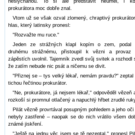
neslýchanou. To si ale představit neuměl, i k
prokurátora moc dobře znal.
Vtom už se však ozval zlomený, chraptivý prokuráto
hlas, který latinsky pronesl:
"Rozvažte mu ruce."
Jeden ze strážných klapl kopím o zem, podal
druhému strážnému, přistoupil k vězni a provaz
zápěstích uvolnil. Tajemník zvedl svůj svitek a rozhodl 
že zatím nebude nic psát a ničemu se divit.
"Přiznej se – tys velký lékař, nemám pravdu?" zeptal
tichou řečtinou prokurátor.
"Ne, prokurátore, já nejsem lékař," odpověděl vězeň 
rozkoší si promnul otlačený a napuchlý hřbet zrudlé ruk
Pilát vězně provrtával posupným pohledem a jeho oči
nebyly zastřené – naopak se do nich vrátilo všem do
známé jiskření.
"Ještě na jednu věc jsem se tě nezeptal," pronesl Pil