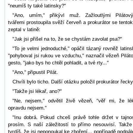
"neumíš ty také latinsky?"
"Ano, umím," přikývl muž. Zažloutlými Pilátov
tvářemi prostoupila svěží červeň a prokurátor se tentok
zeptal v latině:
"Jak jsi přišel na to, že se chystám zavolat psa?"
"To je velmi jednoduché," opáčil tázaný rovněž latins
"pohyboval jsi rukou ve vzduchu," naznačil vězeň Pilát
gesto, "jako bys ho chtěl pohladit, a tvé rty..."
"Ano," připustil Pilát.
Chvíli bylo ticho. Další otázku položil prokurátor řecky
"Takže jsi lékař, ano?"
"Ne, nejsem," odvětil živě vězeň, "věř mi, že lé
opravdu nejsem."
"Inu dobrá. Pokud chceš právě tohle držet v tajnos
prosím. S naší záležitostí to přímo nesouvisí. Takže
tvrdíš, že jsi neponoukal ke zboření... popřípadě podpál