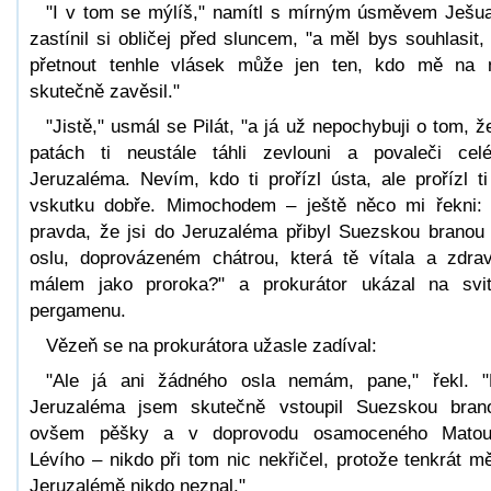
"I v tom se mýlíš," namítl s mírným úsměvem Ješu
zastínil si obličej před sluncem, "a měl bys souhlasit,
přetnout tenhle vlásek může jen ten, kdo mě na 
skutečně zavěsil."
"Jistě," usmál se Pilát, "a já už nepochybuji o tom, ž
patách ti neustále táhli zevlouni a povaleči cel
Jeruzaléma. Nevím, kdo ti prořízl ústa, ale prořízl ti
vskutku dobře. Mimochodem – ještě něco mi řekni:
pravda, že jsi do Jeruzaléma přibyl Suezskou branou
oslu, doprovázeném chátrou, která tě vítala a zdrav
málem jako proroka?" a prokurátor ukázal na svi
pergamenu.
Vězeň se na prokurátora užasle zadíval:
"Ale já ani žádného osla nemám, pane," řekl. 
Jeruzaléma jsem skutečně vstoupil Suezskou bran
ovšem pěšky a v doprovodu osamoceného Matou
Lévího – nikdo při tom nic nekřičel, protože tenkrát m
Jeruzalémě nikdo neznal."