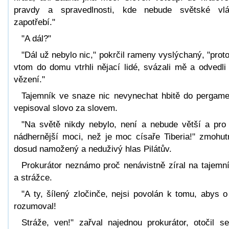
pravdy a spravedlnosti, kde nebude světské vl
zapotřebí."
"A dál?"
"Dál už nebylo nic," pokrčil rameny vyslýchaný, "prot
vtom do domu vtrhli nějací lidé, svázali mě a odvedli
vězení."
Tajemník ve snaze nic nevynechat hbitě do pergam
vepisoval slovo za slovem.
"Na světě nikdy nebylo, není a nebude větší a pro 
nádhernější moci, než je moc císaře Tiberia!" zmohut
dosud namožený a neduživý hlas Pilátův.
Prokurátor neznámo proč nenávistně zíral na tajemn
a strážce.
"A ty, šílený zločinče, nejsi povolán k tomu, abys o
rozumoval!
Stráže, ven!" zařval najednou prokurátor, otočil s