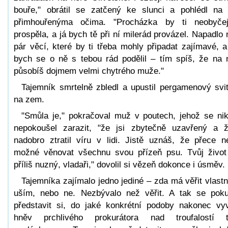
bouře," obrátil se zatčený ke slunci a pohlédl na
přimhouřenýma očima. "Procházka by ti neobyče
prospěla, a já bych tě při ní milerád provázel. Napadlo
pár věcí, které by ti třeba mohly připadat zajímavé, a
bych se o ně s tebou rád podělil – tím spíš, že na
působíš dojmem velmi chytrého muže."
Tajemník smrtelně zbledl a upustil pergamenový svi
na zem.
"Smůla je," pokračoval muž v poutech, jehož se ni
nepokoušel zarazit, "že jsi zbytečně uzavřený a 
nadobro ztratil víru v lidi. Jistě uznáš, že přece n
možné věnovat všechnu svou přízeň psu. Tvůj život
příliš nuzný, vladaři," dovolil si vězeň dokonce i úsměv.
Tajemníka zajímalo jedno jediné – zda má věřit vlast
uším, nebo ne. Nezbývalo než věřit. A tak se poku
představit si, do jaké konkrétní podoby nakonec vy
hněv prchlivého prokurátora nad troufalostí 