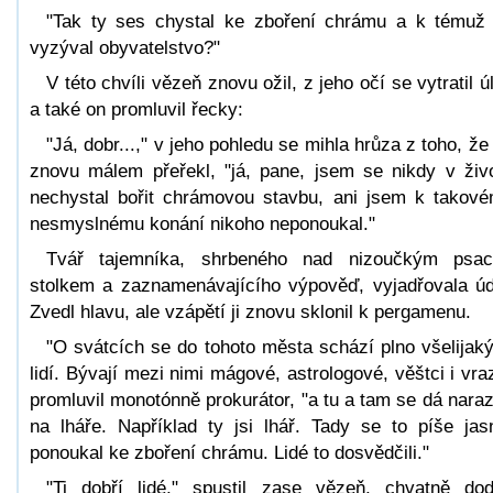
"Tak ty ses chystal ke zboření chrámu a k témuž 
vyzýval obyvatelstvo?"
V této chvíli vězeň znovu ožil, z jeho očí se vytratil ú
a také on promluvil řecky:
"Já, dobr...," v jeho pohledu se mihla hrůza z toho, že
znovu málem přeřekl, "já, pane, jsem se nikdy v živ
nechystal bořit chrámovou stavbu, ani jsem k takov
nesmyslnému konání nikoho neponoukal."
Tvář tajemníka, shrbeného nad nizoučkým psa
stolkem a zaznamenávajícího výpověď, vyjadřovala úd
Zvedl hlavu, ale vzápětí ji znovu sklonil k pergamenu.
"O svátcích se do tohoto města schází plno všelijak
lidí. Bývají mezi nimi mágové, astrologové, věštci i vraz
promluvil monotónně prokurátor, "a tu a tam se dá narazi
na lháře. Například ty jsi lhář. Tady se to píše jas
ponoukal ke zboření chrámu. Lidé to dosvědčili."
"Ti dobří lidé," spustil zase vězeň, chvatně dod