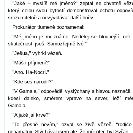
"Jaké – myslíš mé jméno?" zeptal se chvatně věz
který celou svou bytostí demonstroval ochotu odpoví
srozumitelně a nevyvolávat další hněv.
Prokurátor tlumeně poznamenal:
"Mé jméno je mi známo. Nedělej se hloupější, než
skutečnosti jseš. Samozřejmě tvé."
"Ješua," vyhrkl vězeň.
"Máš i příjmení?"
"Ano. Ha-Nocri."
"Kde ses narodil?"
"V Gamale," odpověděl vyslýchaný a hlavou naznačil,
kdesi daleko, směrem vpravo na sever, leží mě
Gamala.
"A jaké jsi krve?"
"To přesně nevím," ozval se živě vězeň, "rodiče
nepamatuji. Slýchával jsem ale, že můj otec byl Syřan...