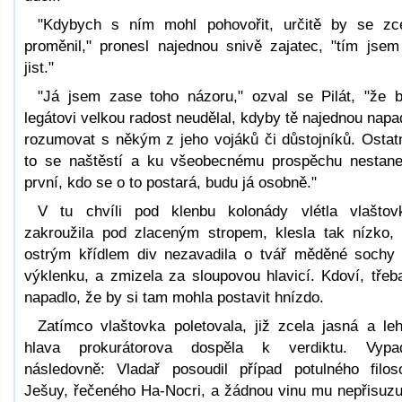
"Kdybych s ním mohl pohovořit, určitě by se zc
proměnil," pronesl najednou snivě zajatec, "tím jsem
jist."
"Já jsem zase toho názoru," ozval se Pilát, "že 
legátovi velkou radost neudělal, kdyby tě najednou napa
rozumovat s někým z jeho vojáků či důstojníků. Ostat
to se naštěstí a ku všeobecnému prospěchu nestan
první, kdo se o to postará, budu já osobně."
V tu chvíli pod klenbu kolonády vlétla vlaštov
zakroužila pod zlaceným stropem, klesla tak nízko,
ostrým křídlem div nezavadila o tvář měděné sochy
výklenku, a zmizela za sloupovou hlavicí. Kdoví, třeba
napadlo, že by si tam mohla postavit hnízdo.
Zatímco vlaštovka poletovala, již zcela jasná a le
hlava prokurátorova dospěla k verdiktu. Vypa
následovně: Vladař posoudil případ potulného filos
Ješuy, řečeného Ha-Nocri, a žádnou vinu mu nepřisuzu