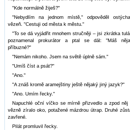
"Kde normálně žiješ?"
"Nebydlím na jednom místě," odpověděl ostých
vězeň. "Cestuji od města k městu."
"To se dá vyjádřit mnohem stručněji – jsi zkrátka tulá
poznamenal prokurátor a ptal se dál: "Máš něj
příbuzné?"
"Nemám nikoho. Jsem na světě úplně sám."
"Umíš číst a psát?"
"Ano."
"A znáš kromě aramejštiny ještě nějaký jiný jazyk?"
"Ano. Umím řecky."
Napuchlé oční víčko se mírně přizvedlo a zpod něj
vězně zíralo oko, potažené mázdrou útrap. Druhé zůst
zavřené.
Pilát promluvil řecky.