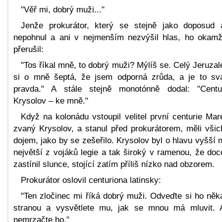
"Věř mi, dobrý muži..."
Jenže prokurátor, který se stejně jako doposud 
nepohnul a ani v nejmenším nezvýšil hlas, ho okamž
přerušil:
"Tos říkal mně, to dobrý muži? Mýlíš se. Celý Jeruza
si o mně šeptá, že jsem odporná zrůda, a je to sv
pravda." A stále stejně monotónně dodal: "Centu
Krysolov – ke mně."
Když na kolonádu vstoupil velitel první centurie Mar
zvaný Krysolov, a stanul před prokurátorem, měli všic
dojem, jako by se zešeřilo. Krysolov byl o hlavu vyšší 
největší z vojáků legie a tak široký v ramenou, že doc
zastínil slunce, stojící zatím příliš nízko nad obzorem.
Prokurátor oslovil centuriona latinsky:
"Ten zločinec mi říká dobrý muži. Odveďte si ho ně
stranou a vysvětlete mu, jak se mnou má mluvit. 
nemrzačte ho."