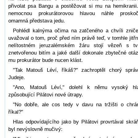
přivolat psa Bangu a postěžovat si mu na hemikranii
nemocnou prokurátorovou hlavou náhle proskoč
omamná představa jedu.
Pohlédl kalnýma očima na zatčeného a chvíli znič
uvažoval o tom, proč před ním právě teď, v tomhle jitř
nelítostném jeruzalémském žáru stojí vězeň s tv
znetvořenou bitím a jaké další dokonale zbytečné otá
mu prokurátor bude nucen klást.
"Tak Matouš Léví, říkáš?" zachroptěl chorý sprá
Judeje.
"Ano, Matouš Léví," dolehl k němu vysoký hl
způsobující Pilátovi nové útrapy.
"No dobře, ale cos tedy v davu na tržišti o chr
říkal?"
Hlas odpovídajícího jako by Pilátovi provrtával skrá
byl nevýslovně mučivý: