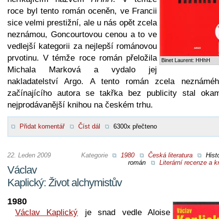
roce byl tento román oceněn, ve Francii
sice velmi prestižní, ale u nás opět zcela
neznámou, Goncourtovou cenou a to ve
vedlejší kategorii za nejlepší románovou
prvotinu. V témže roce román přeložila
Binet Laurent: HHhH
Michala Marková a vydalo jej
nakladatelství Argo. A tento román zcela neznámé
začínajícího autora se takřka bez publicity stal okam
nejprodávanější knihou na českém trhu.
Přidat komentář
Číst dál
6300x přečteno
22. Leden 2009
Kategorie
1980
Česká literatura
Hist
román
Literární recenze a kr
Václav
Kaplický: Život alchymistův
1980
Václav Kaplický
je snad vedle Aloise