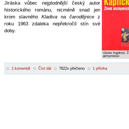
Jiráska vůbec nejplodnější český autor
historického románu, nicméně snad jen
krom slavného
Kladiva na čarodějnice
z
roku 1963 zdaleka nepřekročil stín své
doby.
Václav Kaplický: Ž
alchymistův
1 komentář
Číst dál
7822x přečteno
1 příloha