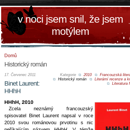
v noci jsem snil, že jsem
motýlem
Domů
Historický román
17. Červenec 2011
Kategorie
2010
Francouzská liter
Historický román
Literární recenze a kr
Binet Laurent:
Literatura 
HHhH
HHhH, 2010
Zcela neznámý francouzský
spisovatel Binet Laurent napsal v roce
2010 svou románovou prvotinu s nic
neříkajícím názvem
HHhH
. V témže