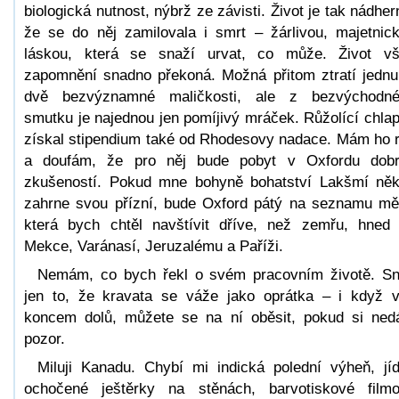
biologická nutnost, nýbrž ze závisti. Život je tak nádher
že se do něj zamilovala i smrt – žárlivou, majetnic
láskou, která se snaží urvat, co může. Život v
zapomnění snadno překoná. Možná přitom ztratí jednu
dvě bezvýznamné maličkosti, ale z bezvýchodn
smutku je najednou jen pomíjivý mráček. Růžolící chla
získal stipendium také od Rhodesovy nadace. Mám ho 
a doufám, že pro něj bude pobyt v Oxfordu dob
zkušeností. Pokud mne bohyně bohatství Lakšmí ně
zahrne svou přízní, bude Oxford pátý na seznamu mě
která bych chtěl navštívit dříve, než zemřu, hned
Mekce, Varánasí, Jeruzalému a Paříži.
Nemám, co bych řekl o svém pracovním životě. S
jen to, že kravata se váže jako oprátka – i když v
koncem dolů, můžete se na ní oběsit, pokud si ned
pozor.
Miluji Kanadu. Chybí mi indická polední výheň, jíd
ochočené ještěrky na stěnách, barvotiskové film