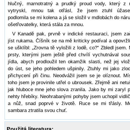
hlučný, marnotratný a prudký proud vody, který z 
vytryskl, mnou tak otřásl, že jsem ztuhl úžas
podlomila se mi kolena a já se složil v mdlobách do nár
ošetřovatelky, která stála za mnou.
V Kanadě pak, prvně v indické restauraci, jsem za
jíst rukama. Číšník se na mě kriticky podíval a opovržl
se ušklíbl: „Zrovna tě vyložili z lodě, co?“ Zbledl jsem.
prsty, kterými jsem ještě před chvílí vychutnával sou
jídla, abych prodloužil ten okamžik slasti, než jej vlo
do úst, se jeho pohledem ušpinily. Ztuhly mi jako zlod
přichycení při činu. Neodvážil jsem se je olíznout. Mí
toho jsem je provinile utřel o ubrousek. Zřejmě ani netuš
jak hluboce mne jeho slova zranila. Jako by mi zaryl 
nehty hřebíky. Neohrabanými pohyby jsem uchopil vidli
a nůž, snad poprvé v životě. Ruce se mi třásly. M
sambara ztratila svou chuť.
Použitá literatura: