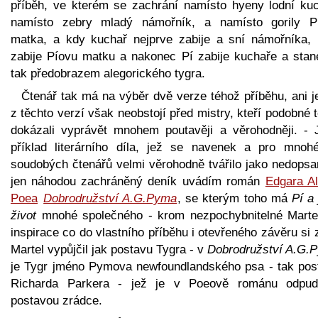
příběh, ve kterém se zachrání namísto hyeny lodní kuc
namísto zebry mladý námořník, a namísto gorily P
matka, a kdy kuchař nejprve zabije a sní námořníka, 
zabije Píovu matku a nakonec Pí zabije kuchaře a stan
tak předobrazem alegorického tygra.
Čtenář tak má na výběr dvě verze téhož příběhu, ani j
z těchto verzí však neobstojí před mistry, kteří podobné
dokázali vyprávět mnohem poutavěji a věrohodněji. - 
příklad literárního díla, jež se navenek a pro mnoh
soudobých čtenářů velmi věrohodně tvářilo jako nedopsa
jen náhodou zachráněný deník uvádím román
Edgara Al
Poea
Dobrodružství A.G.Pyma
, se kterým toho má
Pí a
život
mnohé společného - krom nezpochybnitelné Marte
inspirace co do vlastního příběhu i otevřeného závěru si 
Martel vypůjčil jak postavu Tygra - v
Dobrodružství A.G.
je Tygr jméno Pymova newfoundlandského psa - tak pos
Richarda Parkera - jež je v Poeově románu odpud
postavou zrádce.