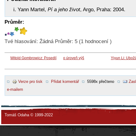
Yann Martel,
Pí a jeho život
, Argo, Praha: 2004.
Průměr:
Tvé hlasování:
Žádná
Průměr:
5
(
1
hodnocení )
Witold Gombrowicz: Posedlí
o úroveň výš
Yiyun Li: Ubož
Verze pro tisk
Přidat komentář
5598x přečteno
Zasl
e-mailem
Tomáš Odaha © 1999-2022