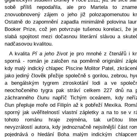
sobě příliš nepodařila, ale pro Martela to zname
znovuobnovený zájem o jeho již polozapomenutou kn
Ostatně do zapomnění zapadla minimálně polovina laur
Booker Prize, což jen potvrzuje tušenou korelaci, že je
slabá spojitost mezi dočasnou literární slávou a skute
nadčasovou kvalitou.
A kvalita
Pí a jeho život
je pro mnohé z čtenářů i kri
sporná - román je založen na poměrně originální záple
kdy malý indický chlapec Piscine Molitor Patel, zkrácen
jako jediný člověk přežije společně s gorilou, zebrou, h
a bengálským tygrem ztroskotání lodi a ve společn
neochočeného tygra pak stráví celkem 227 dnů na p
záchranného člunu napříč Tichým oceánem, kdy neří
člun přepluje moře od Filipín až k pobřeží Mexika. Romá
sporný jak uvěřitelností vlastní zápletky a na to se v 
tohoto románu hraje zejména, tak určitou liter
nevyzrálostí autora, kdy jednoznačně nejsilnější část r
pojednává o hledání Boha malým indickým chlapce