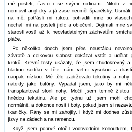
mé posteli, často i se svými rodinami. Nikdo z n
nemluvil anglicky a já zase neuměl španělsky. Usmáli
na mě, potřásli mi rukou, pohladili mne po vlasec
nechali mi na posteli jídlo a oblečení. Dojímali mne s
starostlivostí až k neovladatelným záchvatům smích
pláče.
Po několika dnech jsem přes neustálou nevolno
závratě a celkovou slabost dokázal vstát a udělat 
kroků. Krevní testy ukázaly, že jsem chudokrevný a
hladinu sodíku v těle mám velmi vysokou a drasl
naopak nízkou. Mé tělo zadržovalo tekutiny a nohy
natekly jako balóny. Vypadal jsem, jako by mi ně
transplantoval sloní nohy. Močil jsem temně žlutou
hnědou tekutinu. Ale po týdnu už jsem mohl cho
normálně, a dokonce nosit i boty, pokud jsem si nezavá
tkaničky. Rány se mi zahojily, i když mi dodnes zůst
jizvy na zádech a na ramenou.
Když jsem poprvé otočil vodovodním kohoutkem, 