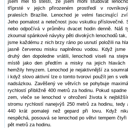
jsem měl to štěstí, že jsem mohl studovat lenoch
tříprsté v jejich přirozeném prostředí v rovníkov
pralesích Brazílie. Lenochod je velmi fascinující zví
Jeho pomalost a netečnost jsou vskutku příslovečné. 
nebo odpočívá v průměru dvacet hodin denně. Náš 
zkoumal spánkové návyky pěti divokých lenochodů tak,
jsme každému z nich brzy ráno po usnutí položili na hl
jasně červenou misku naplněnou vodou. Když jsme
druhý den dopoledne vrátili, lenochodi viseli na stej
místě jako den předtím a misky na jejich hlavách
hemžily hmyzem. Lenochod je nejaktivnější za soumra
i když slovo aktivní lze o tomto tvorovi použít jen s vel
nadsázkou. Zavěšený ve větvích se pohybuje maximá
rychlostí přibližně 400 metrů za hodinu. Pokud spadne
zem, vleče se lenochod v ohrožení života k nejbližš
stromu rychlostí nanejvýš 250 metrů za hodinu, tedy 
440 krát pomaleji než gepard při lovu. Když ni
nespěchá, posouvá se lenochod po větvi tempem čtyři
pět metrů za hodinu.