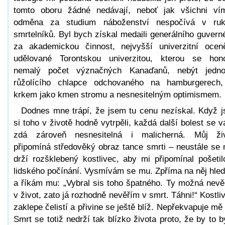
tomto oboru žádné nedávají, neboť jak všichni ví
odměna za studium náboženství nespočívá v ru
smrtelníků. Byl bych získal medaili generálního guvern
za akademickou činnost, nejvyšší univerzitní ocen
udělované Torontskou univerzitou, kterou se hon
nemalý počet význačných Kanaďanů, nebýt jedn
růžolícího chlapce odchovaného na hamburgerech
krkem jako kmen stromu a nesnesitelným optimismem.
Dodnes mne trápí, že jsem tu cenu nezískal. Když j
si toho v životě hodně vytrpěli, každá další bolest se 
zdá zároveň nesnesitelná i malicherná. Můj ži
připomíná středověký obraz tance smrti – neustále se
drží rozšklebený kostlivec, aby mi připomínal pošetil
lidského počínání. Vysmívám se mu. Zpříma na něj hle
a říkám mu: „Vybral sis toho špatného. Ty možná nevě
v život, zato já rozhodně nevěřím v smrt. Táhni!“ Kostli
zaklepe čelistí a přivine se ještě blíž. Nepřekvapuje mě 
Smrt se totiž nedrží tak blízko života proto, že by to b