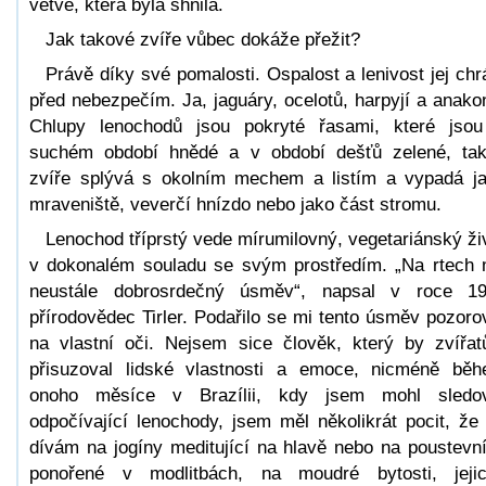
větve, která byla shnilá.
Jak takové zvíře vůbec dokáže přežit?
Právě díky své pomalosti. Ospalost a lenivost jej chr
před nebezpečím. Ja, jaguáry, ocelotů, harpyjí a anako
Chlupy lenochodů jsou pokryté řasami, které jso
suchém období hnědé a v období dešťů zelené, ta
zvíře splývá s okolním mechem a listím a vypadá j
mraveniště, veverčí hnízdo nebo jako část stromu.
Lenochod tříprstý vede mírumilovný, vegetariánský ži
v dokonalém souladu se svým prostředím. „Na rtech
neustále dobrosrdečný úsměv“, napsal v roce 1
přírodovědec Tirler. Podařilo se mi tento úsměv pozoro
na vlastní oči. Nejsem sice člověk, který by zvířa
přisuzoval lidské vlastnosti a emoce, nicméně bě
onoho měsíce v Brazílii, kdy jsem mohl sledo
odpočívající lenochody, jsem měl několikrát pocit, že
dívám na jogíny meditující na hlavě nebo na poustevn
ponořené v modlitbách, na moudré bytosti, jeji