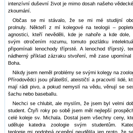
intenzívní duševní život je mimo dosah našeho vědeck
zkoumání.
Občas se mi stávalo, že se mi mé studijní ob
prolnuly. Někteří z mí kolegové na teologii – poplet
agnostici, kteří nevěděli, kde je nahoře a kde dole,
svým otročením rozumu, tomuto pozlátku intelektuá
připomínali lenochody tříprsté. A lenochod tříprstý, te
nádherný příklad zázraku stvoření, mě zase upomínal
Boha.
Nikdy jsem neměl problémy se svými kolegy na zoolog
Přírodovědci jsou přátelští, ateističtí a pracovití lidé, kt
mají rádi pivo, a pokud nemyslí na vědu, věnují se se
šachu nebo baseballu.
Nechci se chlubit, ale myslím, že jsem byl velmi do
student. Čtyři roky po sobě jsem měl nejlepší prospěc
celé koleje sv. Michala. Dostal jsem všechny ceny, kt
uděluje katedra zoologie svým studentům. Kate
teologie mi podobná ocenění neudělila jen proto, že s