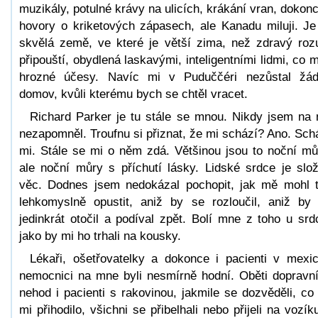
muzikály, potulné krávy na ulicích, krákání vran, dokonc
hovory o kriketových zápasech, ale Kanadu miluji. Je
skvělá země, ve které je větší zima, než zdravý ro
připouští, obydlená laskavými, inteligentními lidmi, co m
hrozné účesy. Navíc mi v Puduččéri nezůstal žá
domov, kvůli kterému bych se chtěl vracet.
Richard Parker je tu stále se mnou. Nikdy jsem na 
nezapomněl. Troufnu si přiznat, že mi schází? Ano. Sch
mi. Stále se mi o něm zdá. Většinou jsou to noční mů
ale noční můry s příchutí lásky. Lidské srdce je slož
věc. Dodnes jsem nedokázal pochopit, jak mě mohl 
lehkomyslně opustit, aniž by se rozloučil, aniž by
jedinkrát otočil a podíval zpět. Bolí mne z toho u srd
jako by mi ho trhali na kousky.
Lékaři, ošetřovatelky a dokonce i pacienti v mexi
nemocnici na mne byli nesmírně hodní. Oběti dopravn
nehod i pacienti s rakovinou, jakmile se dozvěděli, co
mi přihodilo, všichni se přibelhali nebo přijeli na vozík