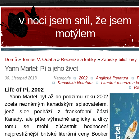
v noci jsem snil, že jsem
motýlem
Domů
»
Tomáš V. Odaha
»
Recenze a kritiky
»
Zápisky biliofilovy
Yann Martel: Pí a jeho život
06. Listopad 2013
Kategorie
2002
Anglická literatura
F
Kanadská literatura
Literární recenze a kr
Ro
Life of Pi, 2002
Yann Martel byl až do podzimu roku 2002
zcela neznámým kanadským spisovatelem,
jenž sice pochází z frankofonní části
Kanady, ale píše výhradně anglicky a díky
tomu se mohl zúčastnit hodnocení
nejprestižnější britské literární ceny Booker