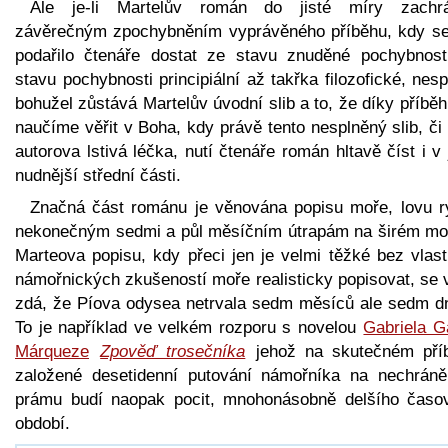
Ale je-li Martelův román do jisté míry zachr
závěrečným zpochybněním vyprávěného příběhu, kdy s
podařilo čtenáře dostat ze stavu znuděné pochybnost
stavu pochybnosti principiální až takřka filozofické, nes
bohužel zůstává Martelův úvodní slib a to, že díky příbě
naučíme věřit v Boha, kdy právě tento nesplněný slib, či
autorova lstivá léčka, nutí čtenáře román hltavě číst i v
nudnější střední části.
Značná část románu je věnována popisu moře, lovu r
nekonečným sedmi a půl měsíčním útrapám na širém moř
Marteova popisu, kdy přeci jen je velmi těžké bez vlast
námořnických zkušeností moře realisticky popisovat, se 
zdá, že Píova odysea netrvala sedm měsíců ale sedm dn
To je například ve velkém rozporu s novelou
Gabriela G
Márqueze
Zpověď trosečníka
jehož na skutečném pří
založené desetidenní putování námořníka na nechrán
prámu budí naopak pocit, mnohonásobně delšího časo
období.