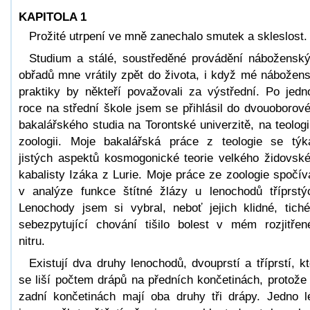
KAPITOLA 1
Prožité utrpení ve mně zanechalo smutek a skleslost.
Studium a stálé, soustředěné provádění nábožensk
obřadů mne vrátily zpět do života, i když mé nábožen
praktiky by někteří považovali za výstřední. Po jed
roce na střední škole jsem se přihlásil do dvouoborov
bakalářského studia na Torontské univerzitě, na teologi
zoologii. Moje bakalářská práce z teologie se týk
jistých aspektů kosmogonické teorie velkého židovsk
kabalisty Izáka z Lurie. Moje práce ze zoologie spočív
v analýze funkce štítné žlázy u lenochodů tříprstý
Lenochody jsem si vybral, neboť jejich klidné, tich
sebezpytující chování tišilo bolest v mém rozjitře
nitru.
Existují dva druhy lenochodů, dvouprstí a tříprstí, kt
se liší počtem drápů na předních končetinách, protože
zadní končetinách mají oba druhy tři drápy. Jedno l