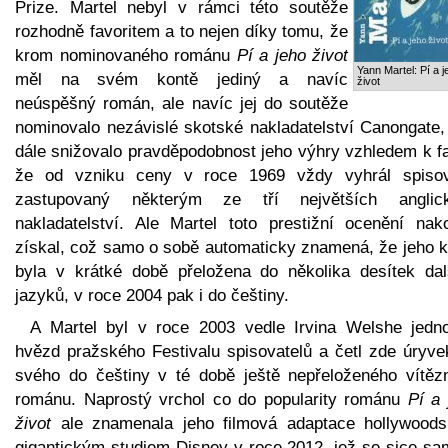
Prize. Martel nebyl v rámci této soutěže
rozhodně favoritem a to nejen díky tomu, že
krom nominovaného románu
Pí a jeho život
Yann Martel: Pí a j
měl na svém kontě jediný a navíc
život
neúspěšný román, ale navíc jej do soutěže
nominovalo nezávislé skotské nakladatelství Canongate,
dále snižovalo pravděpodobnost jeho výhry vzhledem k fa
že od vzniku ceny v roce 1969 vždy vyhrál spisov
zastupovaný některým ze tří největších anglic
nakladatelství. Ale Martel toto prestižní ocenění nak
získal, což samo o sobě automaticky znamená, že jeho k
byla v krátké době přeložena do několika desítek dal
jazyků, v roce 2004 pak i do češtiny.
A Martel byl v roce 2003 vedle Irvina Welshe jedn
hvězd pražského Festivalu spisovatelů a četl zde úryve
svého do češtiny v té době ještě nepřeloženého vítěz
románu. Naprostý vrchol co do popularity románu
Pí a 
život
ale znamenala jeho filmová adaptace hollywood
gigantickým studiem Disney v roce 2012, jež se sice sa