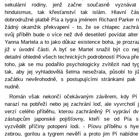
sekulární rodiny, jenž začne současně vyznávat
hinduismus, tak křesťanství tak islám. Hlavní čá
dobrodružné platbě Pía a tygra jménem Richard Parker 
žádný okamžik překvapení - to, že se chlapec zachrá
svůj příběh bude o více než dvě desetiletí povídat alte
Yanna Martela a to jako důkaz existence boha, je prozra
již v úvodní části. A byť se Martel snažil být co nej
detailní ohledně všech technických podrobností Píova přež
toho, jak se mu podařilo psychologicky zvítězit nad ty
tak, aby jej vyhladovělá šelma nesežrala, působí to ji
začátku nevěrohodně, s postupujícími stránkami pak j
nudně.
Román však nekončí očekávaným závěrem, kdy Pí
narazí na pobřeží nebo jej zachrání loď, ale vyvrcholí 
verzí celého příběhu, kterou zachráněný Pí vypráví d
zástupcům japonské pojišťovny, kteří se od Pía s
vyzvědět příčiny potopení lodi. - Píovu příběhu s hye
zebrou, gorilou a tygrem nevěří a proto jim Pí nabídne 