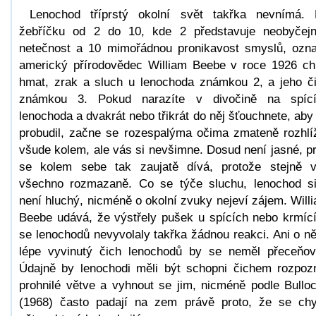
Lenochod tříprstý okolní svět takřka nevnímá.
žebříčku od 2 do 10, kde 2 představuje neobyčej
netečnost a 10 mimořádnou pronikavost smyslů, ozna
americký přírodovědec William Beebe v roce 1926 ch
hmat, zrak a sluch u lenochoda známkou 2, a jeho č
známkou 3. Pokud narazíte v divočině na spíc
lenochoda a dvakrát nebo třikrát do něj šťouchnete, aby
probudil, začne se rozespalýma očima zmateně rozhlí
všude kolem, ale vás si nevšimne. Dosud není jasné, p
se kolem sebe tak zaujatě dívá, protože stejně v
všechno rozmazaně. Co se týče sluchu, lenochod s
není hluchý, nicméně o okolní zvuky nejeví zájem. Will
Beebe udává, že výstřely pušek u spících nebo krmíc
se lenochodů nevyvolaly takřka žádnou reakci. Ani o n
lépe vyvinutý čich lenochodů by se neměl přeceňov
Údajně by lenochodi měli být schopni čichem rozpoz
prohnilé větve a vyhnout se jim, nicméně podle Bullo
(1968) často padají na zem právě proto, že se chyt