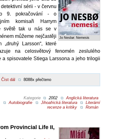
detektivní sérii - v červnu
o 9. pokračování - o
ejním komisaři Harrym
e světě tak u nás se v
 jménem můžeme nejčastěji
Jo Nesbø: Nemesis
m „druhý Larsson“, které
azuje na celosvětový fenomén zeslulého
a spisovatele Stiega Larssona a jeho trilogii
Číst dál
8088x přečteno
Kategorie
2002
Anglická literatura
Autobiografie
Jihoafrická literatura
Literární
recenze a kritiky
Román
om Provincial Life II,