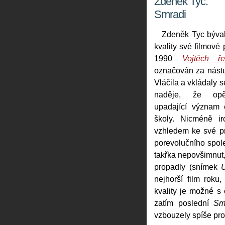
Zdeněk Tyc:
Smradi
Zdeněk Tyc býval
kvality své filmové 
1990
Vojtěch ře
označován za nástu
Vláčila a vkládaly s
naděje, že op
upadající význam 
školy. Nicméně i
vzhledem ke své p
porevolučního spol
takřka nepovšimnut
propadly (snímek
nejhorší film roku
kvality je možné s
zatím poslední
Sm
vzbouzely spíše pr