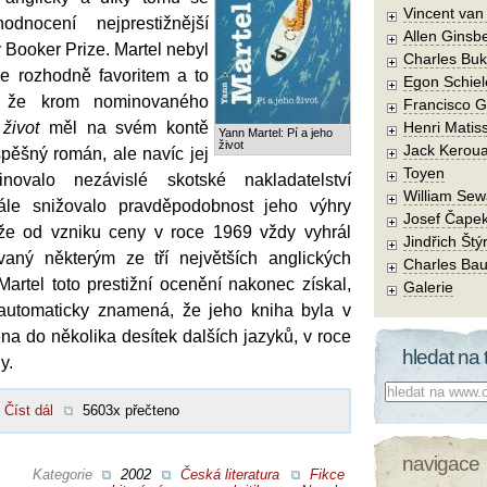
Vincent va
odnocení nejprestižnější
Allen Ginsb
ny Booker Prize. Martel nebyl
Charles Buk
že rozhodně favoritem a to
Egon Schiel
, že krom nominovaného
Francisco 
život
měl na svém kontě
Henri Matis
Yann Martel: Pí a jeho
život
Jack Kerou
pěšný román, ale navíc jej
Toyen
ovalo nezávislé skotské nakladatelství
William Sew
le snižovalo pravděpodobnost jeho výhry
Josef Čape
 že od vzniku ceny v roce 1969 vždy vyhrál
Jindřich Štý
vaný některým ze tří největších anglických
Charles Bau
 Martel toto prestižní ocenění nakonec získal,
Galerie
utomaticky znamená, že jeho kniha byla v
na do několika desítek dalších jazyků, v roce
hledat na 
y.
Co hledat:
Číst dál
5603x přečteno
navigace
Kategorie
2002
Česká literatura
Fikce