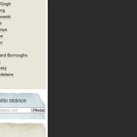
n Gogh
erg
owski
e
Goya
se
ac
ard Burroughs
k
rský
delaire
této stránce