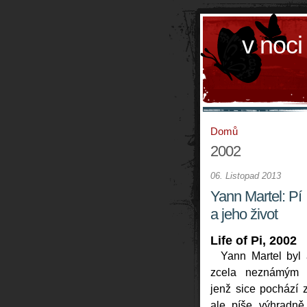
v noci
Domů
2002
06. Listopad 2013
Yann Martel: Pí
a jeho život
Life of Pi, 2002
Yann Martel byl
zcela neznámým k
jenž sice pochází z
ale píše výhradně