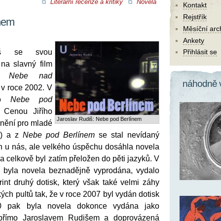
Literární recenze a kritiky
Novela
Kontakt
Rejstřík
nem
Měsíční arc
Ankety
diš se svou
Přihlásit se
na slavný film
se
Nebe nad
náhodně 
v roce 2002. V
lo
Nebe pod
Cenou Jiřího
Jaroslav Rudiš: Nebe pod Berlínem
cenění pro mladé
et) a z
Nebe pod Berlínem
se stal nevídaný
en u nás, ale velkého úspěchu dosáhla novela
 celkově byl zatím přeložen do pěti jazyků. V
o byla novela beznadějně vyprodána, vydalo
rint druhý dotisk, který však také velmi záhy
ých pultů tak, že v roce 2007 byl vydán dotisk
10 pak byla novela dokonce vydána jako
 přímo Jaroslavem Rudišem a doprovázená