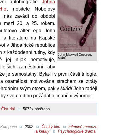
ivní autobiografie
Johna
eho
, nositele Nobelovy
, nás zavádí do období
e mezi 20. a 25. rokem.
autorovo alter ego John
u a literaturu na Kapské
vot v Jihoafrické republice
 z každodenní rutiny, kdy
John Maxwell Coetzee:
Mládí
é jej nijak nemotivuje,
lejších zaměstnání, aby
 je samostatný. Byla-li v první části trilogie,
va osamělost motivována strachem ze ztráty
pohrdáním svým otcem, pak v
Mládí
John raději
 by svou rodinu požádal o finanční výpomoc.
Číst dál
5072x přečteno
Kategorie
2002
Český film
Filmové recenze
a kritiky
Psychologické drama