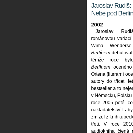
Jaroslav Rudiš:
Nebe pod Berlí
2002
Jaroslav Ru
románovou variací 
Wima Wender
Berlínem
debutoval 
témže roce by
Berlínem
oceněno 
Ortena (literární o
autory do třiceti l
bestseller a to nej
v Německu, Polsku a
roce 2005 poté, c
nakladatelství Laby
zmizel z knihkupeck
třetí. V roce 20
audiokniha čtená