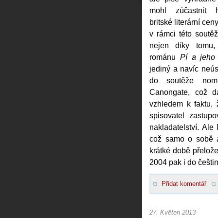
mohl zúčastnit h
britské literární ce
v rámci této soutě
nejen díky tomu
románu
Pí a jeho 
jediný a navíc neús
do soutěže nomin
Canongate, což dá
vzhledem k faktu,
spisovatel zastupo
nakladatelství. Ale
což samo o sobě a
krátké době přelože
2004 pak i do češtin
Přidat komentář
27. Květen 2013