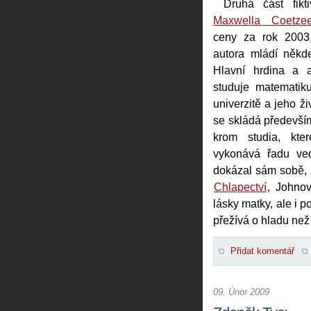
Druhá část fikt
Maxwella Coetze
ceny za rok 2003
autora mládí někd
Hlavní hrdina a 
studuje matematik
univerzitě a jeho ži
se skládá především
krom studia, kter
vykonává řadu ved
dokázal sám sobě, že
Chlapectví
, Johno
lásky matky, ale i 
přežívá o hladu než
Přidat komentář
09. Únor 2009