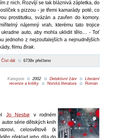
ím z nich. Rozvíjí se tak bláznivá zápletka, do
poslíček s pizzou - je třemi kamarády poté, co
tvou prostitutku, svázán a zavřen do komory.
řitelný nájemný vrah, kterému tato trojice
ukradne auto, aby mohla uklidit tělo… - Toť
hu jednoho z nejzoufalejších a nejnudnějších
kády, filmu
Brak
.
Číst dál
6739x přečteno
Kategorie
2002
Detektivní žánr
Literární
recenze a kritiky
Norská literatura
Román
tel
Jo Nesbø
v rodném
 autor série dětských knih
torovi, celosvětově (k
áděn překlad jeho díla do