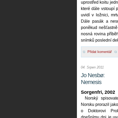
uprostřed koitu jedn
které dále vstoupí 
uvidí v ložnici, mr
Dále pasák a nesmi
poněkud nešťastně 
nosná rovina příbě
snímků poslední de
Přidat komentář
04. Srpen 2011
Jo Nesbø:
Nemesis
Sorgenfri, 2002
Norský spisova
Norsku prorazil jako
o Doktorovi Prok
dnešnímu dni je uv