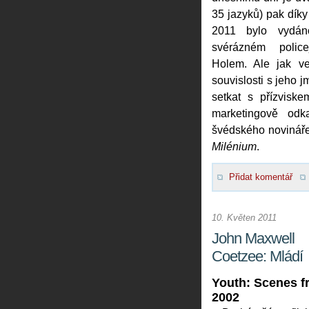
35 jazyků) pak díky 
2011 bylo vydán
svérázném polic
Holem. Ale jak v
souvislosti s jeho
setkat s přízviske
marketingově odk
švédského novináře 
Milénium
.
Přidat komentář
10. Květen 2011
John Maxwell
Coetzee: Mládí
Youth: Scenes fr
2002