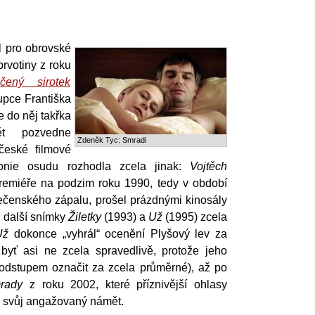
 pro obrovské
prvotiny z roku
čený sirotek
pce Františka
e do něj takřka
ět pozvedne
Zdeněk Tyc: Smradi
české filmové
ronie osudu rozhodla zcela jinak:
Vojtěch
remiéře na podzim roku 1990, tedy v období
ečenského zápalu, prošel prázdnými kinosály
, další snímky
Žiletky
(1993) a
Už
(1995) zcela
Už
dokonce „vyhrál“ ocenění Plyšový lev za
, byť asi ne zcela spravedlivě, protože jeho
 odstupem označit za zcela průměrné), až po
rady
z roku 2002, které příznivější ohlasy
o svůj angažovaný námět.