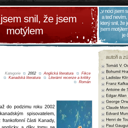
„v noci jsem s
 jsem snil, že jsem
a teď nevím,
který snil, že
motýlem
jsem motýlem
je
autoři a z
Tomáš V. O
Bohumil Hra
Kategorie
2002
Anglická literatura
Fikce
Ladislav Kl
Kanadská literatura
Literární recenze a kritiky
Román
Franz Kafka
Antoine de 
Edgar Allan
George Orw
 až do podzimu roku 2002
Claude Mon
anadským spisovatelem,
Edvard Mun
Henri de To
 frankofonní části Kanady,
Paul Gaugu
 anglicky a díky tomu se