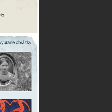
hív
vybrané obrázky