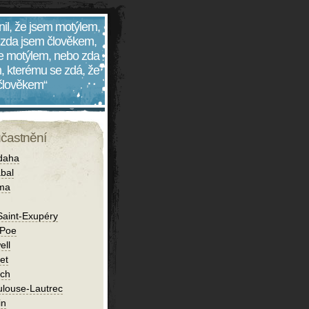
nil, že jsem motýlem,
 zda jsem člověkem,
 je motýlem, nebo zda
, kterému se zdá, že
 člověkem“
účastnění
daha
bal
íma
Saint-Exupéry
 Poe
ell
et
ch
ulouse-Lautrec
in