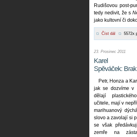
Rudišovou post-p
tedy nedivit, že s
N
jako kultovní či do
Číst dál
5572x 
23. Prosinec 2011
Karel
Spěváček: Brak
Petr, Honza a Kar
jak se dozvíme v 
dělají plastické
učitele, mají v nepř
marihuanový dýchá
slovo a zavolají si p
se však předávku
zemře na zást