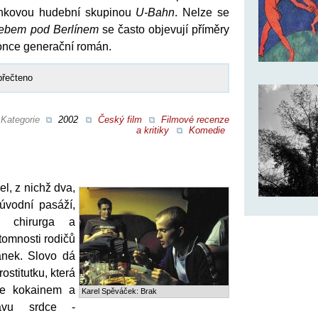
unkovou hudební skupinou
U-Bahn
. Nelze se
ebem pod Berlínem
se často objevují příměry
konce generační román.
přečteno
Kategorie
2002
Český film
Filmové recenze
a kritiky
Komedie
el, z nichž dva,
úvodní pasáží,
ho chirurga a
ítomnosti rodičů
nek. Slovo dá
rostitutku, která
je kokainem a
Karel Spěváček: Brak
avu srdce -