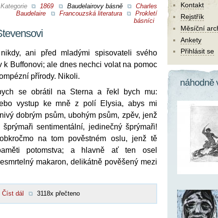
Kontakt
Kategorie
1869
Baudelairovy básně
Charles
Baudelaire
Francouzská literatura
Prokletí
Rejstřík
básníci
Měsíční arc
tevensovi
Ankety
Přihlásit se
nikdy, ani před mladými spisovateli svého
iv k Buffonovi; ale dnes nechci volat na pomoc
ompézní přírody. Nikoli.
náhodně 
ych se obrátil na Sterna a řekl bych mu:
ebo vystup ke mně z polí Elysia, abys mi
íznivý dobrým psům, ubohým psům, zpěv, jenž
 šprýmaři sentimentální, jedinečný šprýmaři!
obkročmo na tom pověstném oslu, jenž tě
aměti potomstva; a hlavně ať ten osel
esmrtelný makaron, delikátně pověšený mezi
Číst dál
3118x přečteno