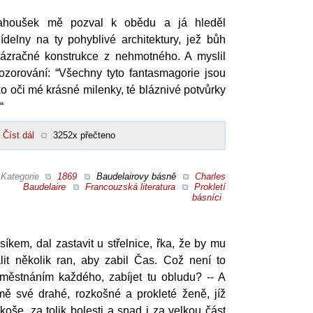
rahoušek mě pozval k obědu a já hleděl
delny na ty pohyblivé architektury, jež bůh
 zázračné konstrukce z nehmotného. A myslil
ozorování: “Všechny tyto fantasmagorie jsou
ko oči mé krásné milenky, té bláznivé potvůrky
“
Číst dál
3252x přečteno
Kategorie
1869
Baudelairovy básně
Charles
Baudelaire
Francouzská literatura
Prokletí
básníci
síkem, dal zastavit u střelnice, řka, že by mu
lit několik ran, aby zabil Čas. Což není to
městnáním každého, zabíjet tu obludu? -- A
mě své drahé, rozkošné a prokleté ženě, jíž
koše, za tolik bolesti a snad i za velkou část