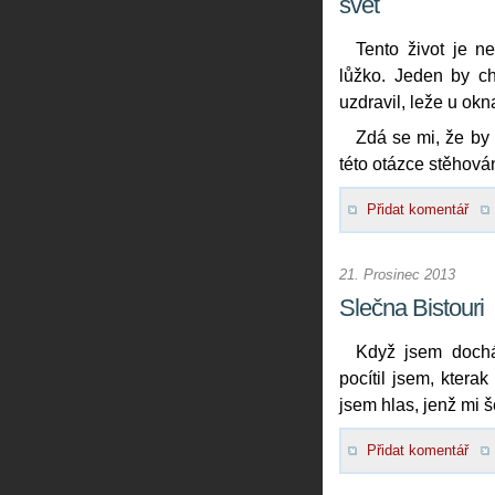
svět
Tento život je n
lůžko. Jeden by ch
uzdravil, leže u okn
Zdá se mi, že by
této otázce stěhován
Přidat komentář
21. Prosinec 2013
Slečna Bistouri
Když jsem dochá
pocítil jsem, ktera
jsem hlas, jenž mi š
Přidat komentář