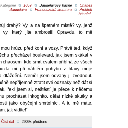
Kategorie
1869
Baudelairovy básně
Charles
Baudelaire
Francouzská literatura
Prokletí
básníci
můj drahý? Vy, a na špatném místě? vy, jenž
e! vy, který jíte ambrosii! Opravdu, to mě
 mou hrůzu před koni a vozy. Právě teď, když
chu přecházel boulevard, jak jsem skákal v
ým chaosem, kde smrt cvalem přibíhá ze všech
louzla mi při náhlém pohybu z hlavy moje
a dláždění. Neměl jsem odvahy ji zvednout.
méně nepříjemné ztratit své odznaky než dát si
ak, řekl jsem si, neštěstí je přece k něčemu
u procházet inkognito, dělat nízké skutky a
sti jako obyčejní smrtelníci. A tu mě máte,
, jak vidíte!“
Číst dál
2909x přečteno