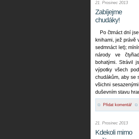
21. Prosinec 2013
Zabíjejme
chudáky!
Po čtrnáct dní js
knihami, jež právě 
sedmnáct let); míní
národy ve čtyřia
bohatými. Strávil j
výpotky všech podn
chudákům, aby se sta
všichni sesazenými 
duševním stavu hran
Přidat komentář
21. Prosinec 2013
Kdekoli mimo