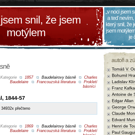
„v noci jsem s
 jsem snil, že jsem
a teď nevím,
který snil, že
motýlem
jsem motýlem
je
autoři a z
ásně
Tomáš V. O
Bohumil Hra
Kategorie
1857
Baudelairovy básně
Charles
Ladislav Kl
Baudelaire
Francouzská literatura
Prokletí
básníci
Franz Kafka
Antoine de 
l, 1844-57
Edgar Allan
George Orw
34932x přečteno
Claude Mon
Edvard Mun
Henri de To
Kategorie
1869
Baudelairovy básně
Charles
Baudelaire
Francouzská literatura
Prokletí
Paul Gaugu