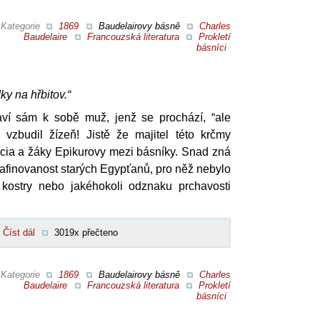
Kategorie
1869
Baudelairovy básně
Charles
Baudelaire
Francouzská literatura
Prokletí
básníci
ky na hřbitov.“
praví sám k sobě muž, jenž se prochází, “ale
vzbudil žízeň! Jistě že majitel této krčmy
cia a žáky Epikurovy mezi básníky. Snad zná
afinovanost starých Egypťanů, pro něž nebylo
 kostry nebo jakéhokoli odznaku prchavosti
Číst dál
3019x přečteno
Kategorie
1869
Baudelairovy básně
Charles
Baudelaire
Francouzská literatura
Prokletí
básníci