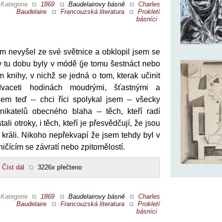
Kategorie
1869
Baudelairovy básně
Charles
Baudelaire
Francouzská literatura
Prokletí
básníci
em nevyšel ze své světnice a obklopil jsem se
v tu dobu byly v módě (je tomu šestnáct nebo
m knihy, v nichž se jedná o tom, kterak učinit
dvaceti hodinách moudrými, šťastnými a
sem teď -- chci říci spolykal jsem -- všecky
ikatelů obecného blaha -- těch, kteří radí
li otroky, i těch, kteří je přesvědčují, že jsou
králi. Nikoho nepřekvapí že jsem tehdy byl v
ičícím se závratí nebo zpitomělostí.
Číst dál
3226x přečteno
Kategorie
1869
Baudelairovy básně
Charles
Baudelaire
Francouzská literatura
Prokletí
básníci