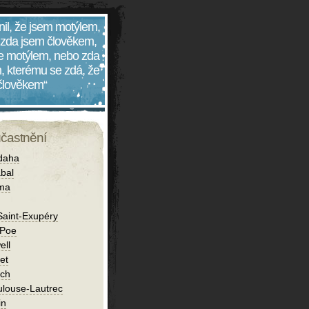
nil, že jsem motýlem,
 zda jsem člověkem,
 je motýlem, nebo zda
, kterému se zdá, že
 člověkem“
účastnění
daha
bal
íma
Saint-Exupéry
 Poe
ell
et
ch
ulouse-Lautrec
in