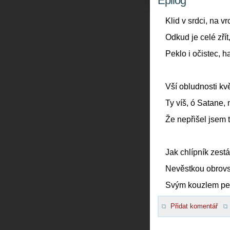
Epilog
Klid v srdci, na v
Odkud je celé zřít,
Peklo i očistec, 
Vší obludnosti kvě
Ty víš, ó Satane, 
Že nepřišel jsem 
Jak chlípník zestá
Nevěstkou obrovsk
Svým kouzlem pek
Přidat komentář