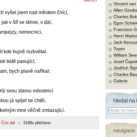
básníci
Vincent va
Allen Ginsb
rch vyšel jsem nad městem čnící,
Charles Buk
 jak v šíř se táhne, v dál,
Egon Schiel
Francisco 
hampejzy, nemocnici,
Henri Matis
Jack Kerou
Toyen
t kde bujně rozkvétal.
William Sew
mé bídě panující,
Josef Čape
Jindřich Štý
tam, bych planě naříkal:
Charles Bau
Galerie
rlý svou starou milostnicí
hledat na 
ou já spíjet se chtěl,
Co hledat:
elným mne věčně zmlazující.
Číst dál
3199x přečteno
navigace