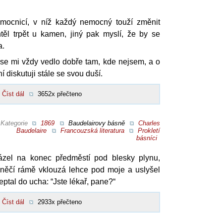
emocnicí, v níž každý nemocný touží změnit
těl trpět u kamen, jiný pak myslí, že by se
a.
 se mi vždy vedlo dobře tam, kde nejsem, a o
í diskutuji stále se svou duší.
Číst dál
3652x přečteno
Kategorie
1869
Baudelairovy básně
Charles
Baudelaire
Francouzská literatura
Prokletí
básníci
zel na konec předměstí pod blesky plynu,
k něčí rámě vklouzá lehce pod moje a uslyšel
eptal do ucha: “Jste lékař, pane?“
Číst dál
2933x přečteno