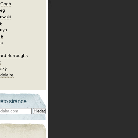
n Gogh
erg
owski
e
Goya
se
ac
ard Burroughs
k
rský
delaire
této stránce