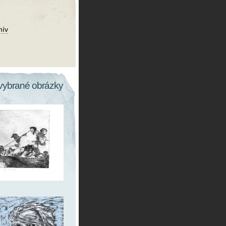
hív
vybrané obrázky