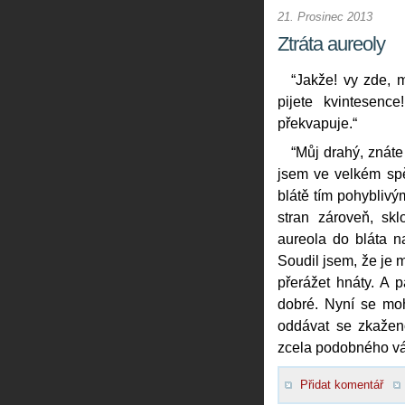
21. Prosinec 2013
Ztráta aureoly
“Jakže! vy zde, 
pijete kvintesenc
překvapuje.“
“Můj drahý, znáte
jsem ve velkém spě
blátě tím pohybliv
stran zároveň, sk
aureola do bláta n
Soudil jsem, že je 
přerážet hnáty. A p
dobré. Nyní se moh
oddávat se zkaženo
zcela podobného vám
Přidat komentář