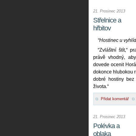
21. Prosinec 2013
Střelnice a
hřbitov
“Hostinec u vyhlíd
“Zvláštní štít,“ 
právě vhodný, aby 
dovede ocenit Horá
dokonce hlubokou r
dobré hostiny bez
života.“
Přidat komentář
21. Prosinec 2013
Polévka a
oblaka