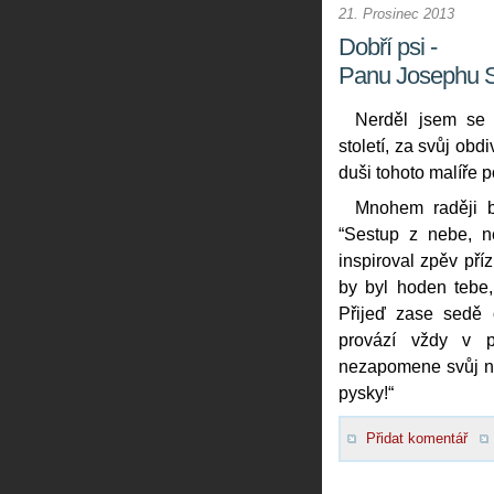
21. Prosinec 2013
Dobří psi -
Panu Josephu S
Nerděl jsem se 
století, za svůj obd
duši tohoto malíře p
Mnohem raději b
“Sestup z nebe, n
inspiroval zpěv př
by byl hoden tebe,
Přijeď zase sedě 
provází vždy v p
nezapomene svůj n
pysky!“
Přidat komentář