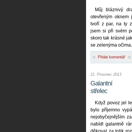
Můj bláznivý d
otevřeným oknem jí
tvoří z par, na ty
jsem si při svém p
skoro tak krásné ja
se zelenýma očima.
Přidat komentář
21. Prosinec 2013
Galantní
střelec
Když povoz jel le
bylo příjemno vypá
nejobyčejnějším za
nabídl galantně rá
děkoval za tolik roz