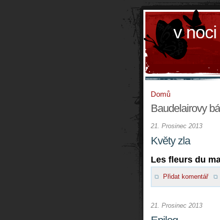
v noci
Domů
Baudelairovy b
21. Prosinec 2013
Květy zla
Les fleurs du ma
Přidat komentář
21. Prosinec 2013