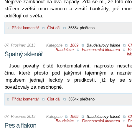
Nejprve zamknout na dva západy. Zdá se mi, že toto oto
klíčem zvětší mou samotu a zesílí barikády, jež mne
oddělují od světa.
Přidat komentář
Číst dál
3638x přečteno
07. Prosinec 2013
Kategorie
1869
Baudelairovy básně
Ch
Baudelaire
Francouzská literatura
Pr
Špatný sklenář
bá
Jsou povahy čistě kontemplativní, naprosto nesch
činu, které přesto pod jakýmsi tajemným a nezn
impulsem jednají leckdy s prudkostí, jíž by se 
považovaly za neschopné.
Přidat komentář
Číst dál
3554x přečteno
07. Prosinec 2013
Kategorie
1869
Baudelairovy básně
Ch
Baudelaire
Francouzská literatura
Pr
Pes a flakon
bá