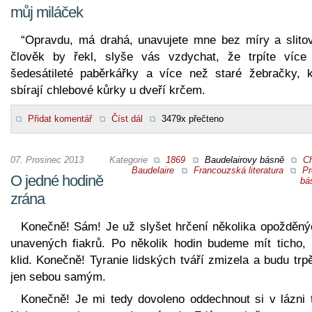
můj miláček
“Opravdu, má drahá, unavujete mne bez míry a slitov
člověk by řekl, slyše vás vzdychat, že trpíte více
šedesátileté paběrkářky a více než staré žebračky, k
sbírají chlebové kůrky u dveří krčem.
Přidat komentář
Číst dál
3479x přečteno
07. Prosinec 2013
Kategorie
1869
Baudelairovy básně
Ch
Baudelaire
Francouzská literatura
Pr
O jedné hodině
bá
zrána
Konečně! Sám! Je už slyšet hrčení několika opožděný
unavených fiakrů. Po několik hodin budeme mít ticho, n
klid. Konečně! Tyranie lidských tváří zmizela a budu trpě
jen sebou samým.
Konečně! Je mi tedy dovoleno oddechnout si v lázni 