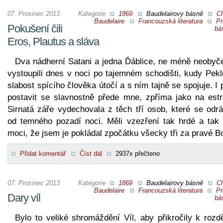
07. Prosinec 2013
Kategorie
1869
Baudelairovy básně
Ch
Baudelaire
Francouzská literatura
Pr
Pokušení čili
bá
Eros, Plautus a sláva
Dva nádherní Satani a jedna Ďáblice, ne méně neobyče
vystoupili dnes v noci po tajemném schodišti, kudy Pekl
slabost spícího člověka útočí a s ním tajně se spojuje. I p
postavit se slavnostně přede mne, zpříma jako na estr
Sirnatá záře vydechovala z těch tří osob, které se odrá
od temného pozadí noci. Měli vzezření tak hrdé a tak 
moci, že jsem je pokládal zpočátku všecky tři za pravé B
Přidat komentář
Číst dál
2937x přečteno
07. Prosinec 2013
Kategorie
1869
Baudelairovy básně
Ch
Baudelaire
Francouzská literatura
Pr
Dary víl
bá
Bylo to veliké shromáždění Víl, aby přikročily k rozd