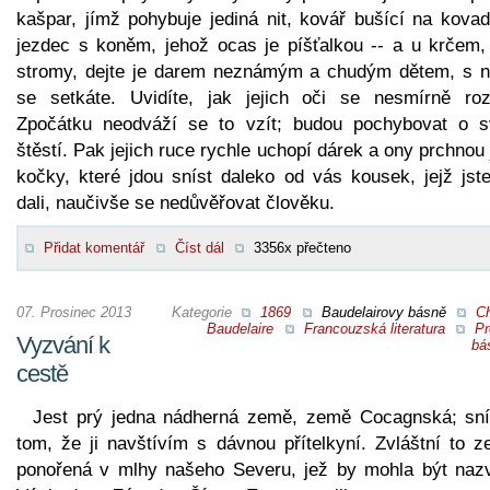
kašpar, jímž pohybuje jediná nit, kovář bušící na kovad
jezdec s koněm, jehož ocas je píšťalkou -- a u krčem,
stromy, dejte je darem neznámým a chudým dětem, s n
se setkáte. Uvidíte, jak jejich oči se nesmírně rozš
Zpočátku neodváží se to vzít; budou pochybovat o 
štěstí. Pak jejich ruce rychle uchopí dárek a ony prchnou
kočky, které jdou sníst daleko od vás kousek, jejž jste
dali, naučivše se nedůvěřovat člověku.
Přidat komentář
Číst dál
3356x přečteno
07. Prosinec 2013
Kategorie
1869
Baudelairovy básně
Ch
Baudelaire
Francouzská literatura
Pr
Vyzvání k
bá
cestě
Jest prý jedna nádherná země, země Cocagnská; sn
tom, že ji navštívím s dávnou přítelkyní. Zvláštní to z
ponořená v mlhy našeho Severu, jež by mohla být naz