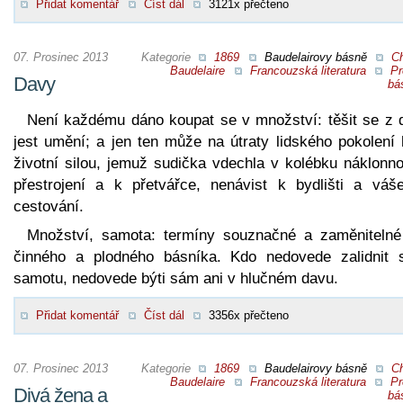
Přidat komentář
Číst dál
3121x přečteno
07. Prosinec 2013
Kategorie
1869
Baudelairovy básně
Ch
Baudelaire
Francouzská literatura
Pr
Davy
bá
Není každému dáno koupat se v množství: těšit se z 
jest umění; a jen ten může na útraty lidského pokolení 
životní silou, jemuž sudička vdechla v kolébku náklonno
přestrojení a k přetvářce, nenávist k bydlišti a váš
cestování.
Množství, samota: termíny souznačné a zaměnitelné
činného a plodného básníka. Kdo nedovede zalidnit 
samotu, nedovede býti sám ani v hlučném davu.
Přidat komentář
Číst dál
3356x přečteno
07. Prosinec 2013
Kategorie
1869
Baudelairovy básně
Ch
Baudelaire
Francouzská literatura
Pr
Divá žena a
bá