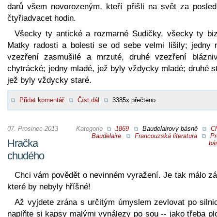
darů všem novorozeným, kteří přišli na svět za posled
čtyřiadvacet hodin.
Všecky ty antické a rozmarné Sudičky, všecky ty biz
Matky radosti a bolesti se od sebe velmi lišily; jedny 
vzezření zasmušilé a mrzuté, druhé vzezření blázni
chytrácké; jedny mladé, jež byly vždycky mladé; druhé s
jež byly vždycky staré.
Přidat komentář
Číst dál
3385x přečteno
07. Prosinec 2013
Kategorie
1869
Baudelairovy básně
Ch
Baudelaire
Francouzská literatura
Pr
Hračka
bá
chudého
Chci vám povědět o nevinném vyražení. Je tak málo zá
které by nebyly hříšné!
Až vyjdete zrána s určitým úmyslem zevlovat po silnic
naplňte si kapsy malými vynálezy po sou -- jako třeba p