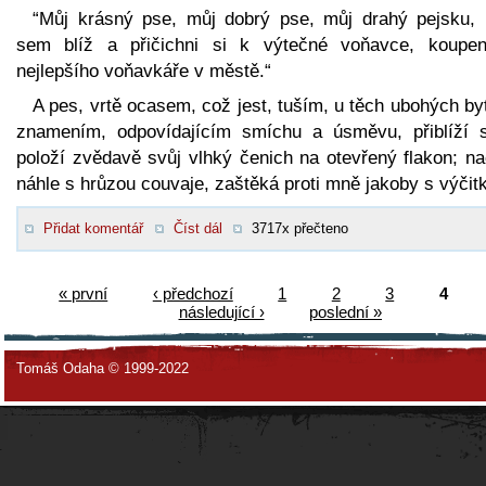
“Můj krásný pse, můj dobrý pse, můj drahý pejsku, 
sem blíž a přičichni si k výtečné voňavce, koupe
nejlepšího voňavkáře v městě.“
A pes, vrtě ocasem, což jest, tuším, u těch ubohých by
znamením, odpovídajícím smíchu a úsměvu, přiblíží 
položí zvědavě svůj vlhký čenich na otevřený flakon; na
náhle s hrůzou couvaje, zaštěká proti mně jakoby s výčit
Přidat komentář
Číst dál
3717x přečteno
« první
‹ předchozí
1
2
3
4
následující ›
poslední »
Tomáš Odaha © 1999-2022