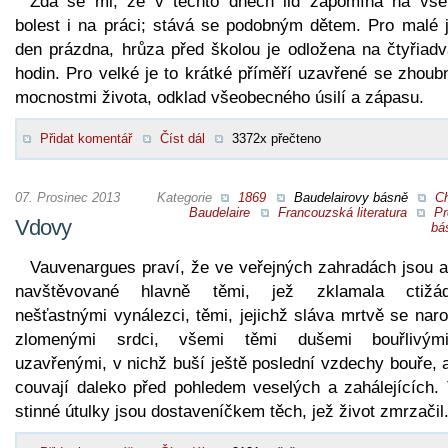
Zdá se mi, že v těchto dnech lid zapomíná na vše
bolest i na práci; stává se podobným dětem. Pro malé j
den prázdna, hrůza před školou je odložena na čtyřiadv
hodin. Pro velké je to krátké příměří uzavřené se zhoub
mocnostmi života, odklad všeobecného úsilí a zápasu.
Přidat komentář
Číst dál
3372x přečteno
07. Prosinec 2013
Kategorie
1869
Baudelairovy básně
Ch
Baudelaire
Francouzská literatura
Pr
Vdovy
bá
Vauvenargues praví, že ve veřejných zahradách jsou al
navštěvované hlavně těmi, jež zklamala ctižád
nešťastnými vynálezci, těmi, jejichž sláva mrtvě se naro
zlomenými srdci, všemi těmi dušemi bouřlivý
uzavřenými, v nichž buší ještě poslední vzdechy bouře, 
couvají daleko před pohledem veselých a zahálejících. 
stinné útulky jsou dostaveníčkem těch, jež život zmrzačil