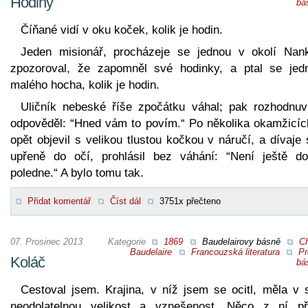
Hodiny
bá
Číňané vidí v oku koček, kolik je hodin.
Jeden misionář, procházeje se jednou v okolí Nank
zpozoroval, že zapomněl své hodinky, a ptal se jed
malého hocha, kolik je hodin.
Uličník nebeské říše zpočátku váhal; pak rozhodnuv
odpověděl: “Hned vám to povím.“ Po několika okamžicíc
opět objevil s velikou tlustou kočkou v náručí, a dívaje 
upřeně do očí, prohlásil bez váhání: “Není ještě do
poledne.“ A bylo tomu tak.
Přidat komentář
Číst dál
3751x přečteno
07. Prosinec 2013
Kategorie
1869
Baudelairovy básně
Ch
Baudelaire
Francouzská literatura
Pr
Koláč
bá
Cestoval jsem. Krajina, v níž jsem se ocitl, měla v 
neodolatelnou velikost a vznešenost. Něco z ní př