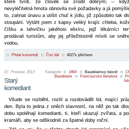
které tvrdí, že člověk se zrodil dobrým; -- kdy
nevyléčitelná hmota obnovila své požadavky a já pomýšle
to, zahnat únavu a utišit chuť k jídlu, již způsobilo tak d
stoupání. Vytáhl jsem z kapsy veliký krajíc chleba, kož
číšku a lahvičku jakéhosi elixíru, jejž lékárníci ten
prodávali turistům, aby jej příležitostně mísili se sně
vodou.
Přidat komentář
Číst dál
4027x přečteno
07. Prosinec 2013
Kategorie
1869
Baudelairovy básně
Ch
Baudelaire
Francouzská literatura
Pr
Starý
bá
komediant
Všude se rozběhl, rozlil a rozdováděl lid, mající prá
den. Byla to jedna z oněch slavností, na něž po tak dlo
dobu spoléhají komedianti, ti, kteří ukazují zvířata, a po
kramáři, aby se odškodnili za špatné doby roční.