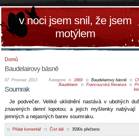
v noci jsem snil, že jsem
motýlem
Domů
Baudelairovy básně
07. Prosinec 2013
Kategorie
1869
Baudelairovy básně
Ch
Baudelaire
Francouzská literatura
Pr
Soumrak
bá
Je podvečer. Veliké uklidnění nastává v ubohých duš
znavených denní lopotou; a jejich myšlenky nabývají 
jemných a nejasných barev soumraku.
Přidat komentář
Číst dál
3590x přečteno