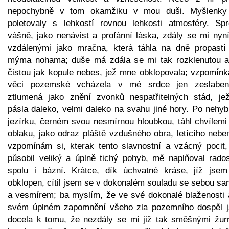
nepochybně v tom okamžiku v mou duši. Myšlenk
poletovaly s lehkostí rovnou lehkosti atmosféry. Spr
vášně, jako nenávist a profánní láska, zdály se mi nyní
vzdálenými jako mračna, která táhla na dně propastí
mýma nohama; duše má zdála se mi tak rozklenutou a
čistou jak kopule nebes, jež mne obklopovala; vzpomínk
věci pozemské vcházela v mé srdce jen zeslabe
ztlumená jako znění zvonků nespatřitelných stád, je
pásla daleko, velmi daleko na svahu jiné hory. Po nehy
jezírku, černém svou nesmírnou hloubkou, táhl chvílemi 
oblaku, jako odraz pláště vzdušného obra, letícího nebe
vzpomínám si, kterak tento slavnostní a vzácný pocit, 
působil veliký a úplně tichý pohyb, mě naplňoval rados
spolu i bázní. Krátce, dík úchvatné kráse, jíž jsem
obklopen, cítil jsem se v dokonalém souladu se sebou s
a vesmírem; ba myslím, že ve své dokonalé blaženosti 
svém úplném zapomnění všeho zla pozemního dospěl 
docela k tomu, že nezdály se mi již tak směšnými žurn