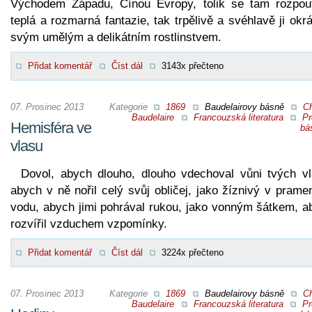
Východem Západu, Čínou Evropy, tolik se tam rozpout
teplá a rozmarná fantazie, tak trpělivě a svéhlavě ji okrá
svým umělým a delikátním rostlinstvem.
Přidat komentář
Číst dál
3143x přečteno
07. Prosinec 2013
Kategorie
1869
Baudelairovy básně
Ch
Baudelaire
Francouzská literatura
Pr
Hemisféra ve
bá
vlasu
Dovol, abych dlouho, dlouho vdechoval vůni tvých vl
abych v ně nořil celý svůj obličej, jako žíznivý v prame
vodu, abych jimi pohrával rukou, jako vonným šátkem, a
rozvířil vzduchem vzpomínky.
Přidat komentář
Číst dál
3224x přečteno
07. Prosinec 2013
Kategorie
1869
Baudelairovy básně
Ch
Baudelaire
Francouzská literatura
Pr