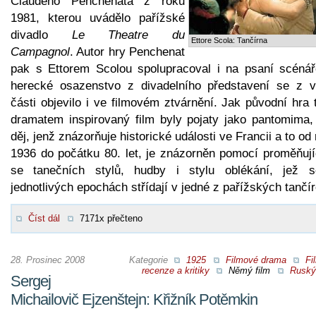
Claudeho Penchenata z roku
1981, kterou uvádělo pařížské
divadlo
Le Theatre du
Ettore Scola: Tančírna
Campagnol
. Autor hry Penchenat
pak s Ettorem Scolou spolupracoval i na psaní scénář
herecké osazenstvo z divadelního představení se z v
části objevilo i ve filmovém ztvárnění. Jak původní hra 
dramatem inspirovaný film byly pojaty jako pantomima,
děj, jenž znázorňuje historické události ve Francii a to od
1936 do počátku 80. let, je znázorněn pomocí proměňují
se tanečních stylů, hudby i stylu oblékání, jež 
jednotlivých epochách střídají v jedné z pařížských tančír
Číst dál
7171x přečteno
28. Prosinec 2008
Kategorie
1925
Filmové drama
Fi
recenze a kritiky
Němý film
Ruský 
Sergej
Michailovič Ejzenštejn: Křižník Potěmkin