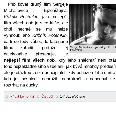
Přibližovat druhý film Sergeje
Michailoviče Ejzenštejna,
Křižník Potěmkin
, jako nejlepší
film všech dob je sice klišé, ale
chtě nechtě se mu nelze
vyhnout: ano
Křižník Potěmkin
,
dá-li se tedy vůbec do kategorie
filmu zařadit, protože jej
Sergej Michailovič Ejzenštejn: Křižní
Potěmkin
dalekosáhle přesahuje, je
nejlepší film všech dob
, kdy jeho shlédnutí není otá
toho nejzákladnějšího vzdělání, jak bývá mnohdy předesí
ale je otázkou zcela principiální, kdy ochuzen žil a umírá
kdo jej neshlédl, neprožil, neprotrpěl a nenechal se
roztrhat na cucky.
Přidat komentář
Číst dál
14438x přečteno