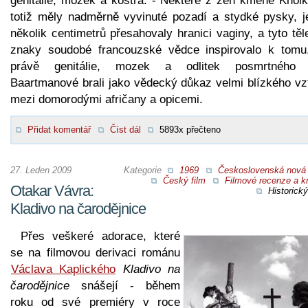
genitálie, mozek a kostra. - Některé z žen kmene Khoik
totiž měly nadměrně vyvinuté pozadí a stydké pysky, j
několik centimetrů přesahovaly hranici vaginy, a tyto tě
znaky soudobé francouzské vědce inspirovalo k tomu
právě genitálie, mozek a odlitek posmrtného 
Baartmanové brali jako vědecký důkaz velmi blízkého vz
mezi domorodými afričany a opicemi.
Přidat komentář
Číst dál
5893x přečteno
27. Leden 2009
Kategorie
1969
Československá nová 
Český film
Filmové recenze a kr
Otakar Vávra:
Historický
Kladivo na čarodějnice
Přes veškeré adorace, které
se na filmovou derivaci románu
Václava Kaplického
Kladivo na
čarodějnice
snášejí - během
roku od své premiéry v roce