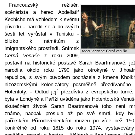
Francouzský režisér,
scénárista a herec Abdellatif
Kechiche má vzhledem k svému
původu - narodil se a do svých
šesti let vyrůstal v Tunisku -
blízko k námětům z
imigrantského prostředí. Snímek
Abdel Kechiche: Černá venuše
Černá Venuše
z roku 2009,
postavil na historické postavě Sarah Baartmanové, je
narodila okolo roku 1790 jako otrokyně v Jihoafr
republice, s svým původem pocházela z kmene Khoikh
nizozemskými kolonizátory posměšně přezdívaného 
Hotentoty. - Odtud její přezdívka z evropského turné,
byla v Londýně a Paříži uváděna jako Hotentotská Venuš
skutečném životě Sarah Baartmanové toho není m
známo, naopak proslula až po své smrti, kdy by
pařížském Přírodovědeckém muzeu po více než 150 
konkrétně od roku 1815 do roku 1974, vystavovány 