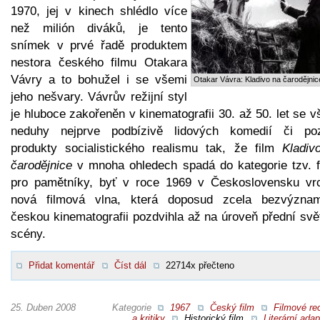
1970, jej v kinech shlédlo více
než milión diváků, je tento
snímek v prvé řadě produktem
nestora českého filmu Otakara
Vávry a to bohužel i se všemi
Otakar Vávra: Kladivo na čarodějnic
jeho nešvary. Vávrův režijní styl
je hluboce zakořeněn v kinematografii 30. až 50. let se 
neduhy nejprve podbízivě lidových komedií či poz
produkty socialistického realismu tak, že film
Kladiv
čarodějnice
v mnoha ohledech spadá do kategorie tzv. f
pro pamětníky, byť v roce 1969 v Československu vrc
nová filmová vlna, která doposud zcela bezvýzna
českou kinematografii pozdvihla až na úroveň přední svě
scény.
Přidat komentář
Číst dál
22714x přečteno
25. Duben 2008
Kategorie
1967
Český film
Filmové re
a kritiky
Historický film
Literární ada