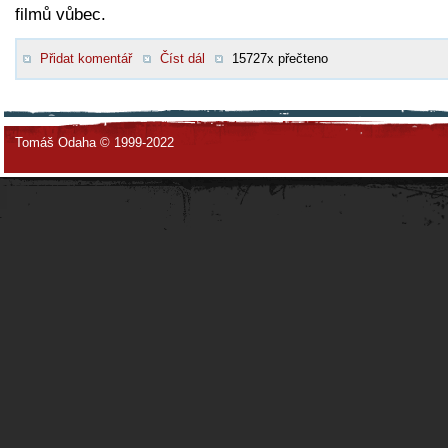
filmů vůbec.
Přidat komentář
Číst dál
15727x přečteno
Tomáš Odaha © 1999-2022