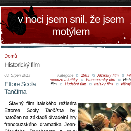
v noci jsem snil, že jsem
motýlem
Domů
Historický film
03. Srpen 2013
Kategorie
1983
Alžírský film
Fi
recenze a kritiky
Francouzský film
Hist
Ettore Scola:
film
Hudební film
Italský film
Němý 
Tančírna
Slavný film italského režiséra
Ettorea Scoly
Tančírna
byl
natočen na základě divadelní hry
francouzského dramatika Jean-