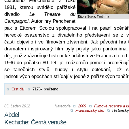
Claudeho Penchenata z roku
1981, kterou uvádělo pařížské
divadlo
Le Theatre du
Ettore Scola: Tančírna
Campagnol
. Autor hry Penchenat
pak s Ettorem Scolou spolupracoval i na psaní scénář
herecké osazenstvo z divadelního představení se z v
části objevilo i ve filmovém ztvárnění. Jak původní hra 
dramatem inspirovaný film byly pojaty jako pantomima,
děj, jenž znázorňuje historické události ve Francii a to od
1936 do počátku 80. let, je znázorněn pomocí proměňují
se tanečních stylů, hudby i stylu oblékání, jež 
jednotlivých epochách střídají v jedné z pařížských tančír
Číst dál
7176x přečteno
05. Leden 2012
Kategorie
2009
Filmové recenze a kr
Francouzský film
Historický
Abdel
Kechiche: Černá venuše