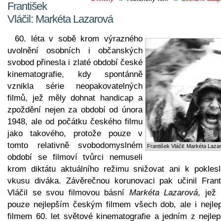
František
Vláčil: Markéta Lazarová
60. léta v sobě krom výrazného
uvolnění osobních i občanských
svobod přinesla i zlaté období české
kinematografie, kdy spontánně
vznikla série neopakovatelných
filmů, jež měly dohnat handicap a
zpoždění nejen za období od února
1948, ale od počátku českého filmu
jako takového, protože pouze v
tomto relativně svobodomyslném
František Vláčil: Markéta Laza
období se filmoví tvůrci nemuseli
krom diktátu aktuálního režimu snižovat ani k pokles
vkusu diváka. Závěrečnou korunovaci pak učinil Frant
Vláčil se svou filmovou básní
Markéta Lazarová
, jež 
pouze nejlepším českým filmem všech dob, ale i nejle
filmem 60. let světové kinematografie a jedním z nejlep