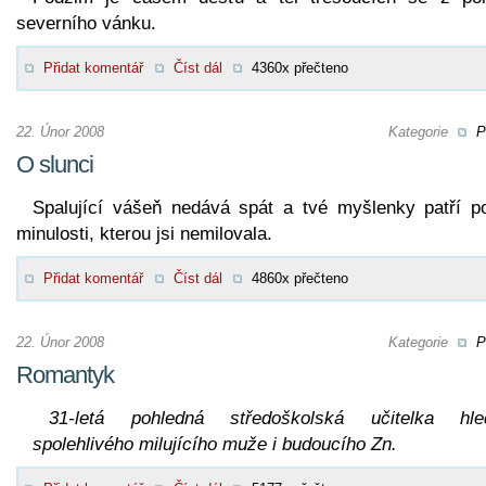
severního vánku.
Přidat komentář
Číst dál
4360x přečteno
22. Únor 2008
Kategorie
P
O slunci
Spalující vášeň nedává spát a tvé myšlenky patří p
minulosti, kterou jsi nemilovala.
Přidat komentář
Číst dál
4860x přečteno
22. Únor 2008
Kategorie
P
Romantyk
31-letá pohledná středoškolská učitelka hle
spolehlivého milujícího muže i budoucího Zn.