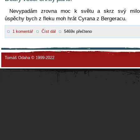
Nevypadám zrovna moc k světu a skrz svý milo
úspěchy bych z fleku moh hrát Cyrana z Bergeracu.
1 komentář
Číst dál
5469x přečteno
Tomáš Odaha © 1999-2022