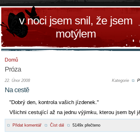
v noci jsem snil, že jsem
motýlem
Domů
Próza
22. Únor 2008
Kategorie
P
Na cestě
"Dobrý den, kontrola vašich jízdenek."
Všichni cestující až na jednu výjimku, kterou jsem byl j
Přidat komentář
Číst dál
5149x přečteno