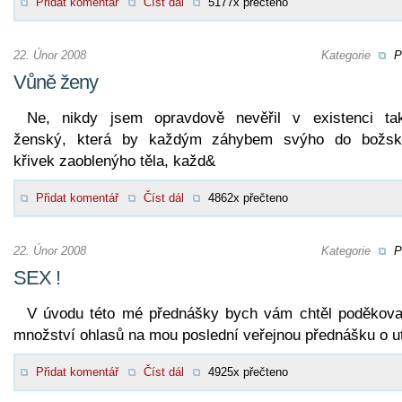
Přidat komentář
Číst dál
5177x přečteno
22. Únor 2008
Kategorie
P
Vůně ženy
Ne, nikdy jsem opravdově nevěřil v existenci ta
ženský, která by každým záhybem svýho do božsk
křivek zaoblenýho těla, každ&
Přidat komentář
Číst dál
4862x přečteno
22. Únor 2008
Kategorie
P
SEX !
V úvodu této mé přednášky bych vám chtěl poděkova
množství ohlasů na mou poslední veřejnou přednášku o u
Přidat komentář
Číst dál
4925x přečteno