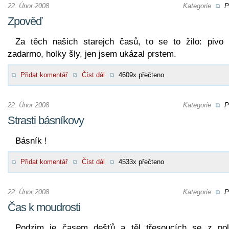
22. Únor 2008
Kategorie
P
Zpověď
Za těch našich starejch časů, to se to žilo: pivo 
zadarmo, holky šly, jen jsem ukázal prstem.
Přidat komentář
Číst dál
4609x přečteno
22. Únor 2008
Kategorie
P
Strasti básníkovy
Básník !
Přidat komentář
Číst dál
4533x přečteno
22. Únor 2008
Kategorie
P
Čas k moudrosti
Podzim je časem dešťů a těl třesoucích se z pol