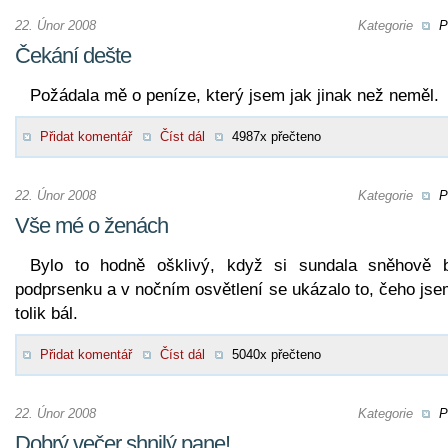
22. Únor 2008
Kategorie
P
Čekání dešte
Požádala mě o peníze, který jsem jak jinak než neměl.
Přidat komentář
Číst dál
4987x přečteno
22. Únor 2008
Kategorie
P
Vše mé o ženách
Bylo to hodně ošklivý, když si sundala sněhově b
podprsenku a v nočním osvětlení se ukázalo to, čeho jse
tolik bál.
Přidat komentář
Číst dál
5040x přečteno
22. Únor 2008
Kategorie
P
Dobrý večer shnilý pane!