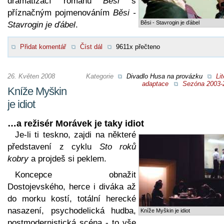
dramatizací románu
Běsi
s
příznačným pojmenováním
Běsi -
Běsi - Stavrogin je ďábel
Stavrogin je ďábel
.
Přidat komentář
Číst dál
9611x přečteno
26. Květen 2008
Kategorie
Divadlo Husa na provázku
Lit
adaptace
Sezóna 2003-
Kníže Myškin
je idiot
…a režisér Morávek je taky idiot
Je-li ti teskno, zajdi na některé
představení z cyklu
Sto roků
kobry
a projdeš si peklem.
Koncepce obnažit
Dostojevského, herce i diváka až
do morku kostí, totální herecké
nasazení, psychodelická hudba,
Kníže Myškin je idiot
postmodernistická scéna - to vše