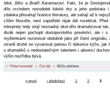
Idiot
,
Běsi
a
Bratři Karamazovi
. Fakt, že je Dostojevs
dílo vrcholem novodobé lidské éry a jeho podstata i 
zdaleka přesahují hranice literatury, ale sahají až k nejv
cílům filozofie, není zapotřebí nijak dál rozebírat. Před
interprety tedy stojí nesnadný úkol dílo dramatizovat tak
divák nejen pochopil dostojevského poselství, ale i s 
myšlenkami rezonoval obdobně jako při čtení originálu, 
straně druhé se vyvaroval patosu či dokonce kýče, jak 
u dramatiků s nedostatečným talentem i absencí duchov
výšin nezřídka bývá.
Přidat komentář
Číst dál
9522x přečteno
« první
‹ předchozí
1
2
3