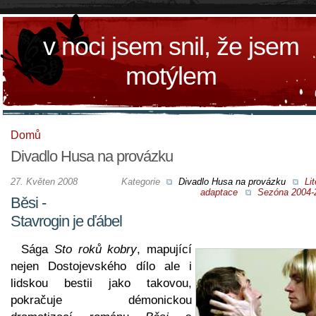
v noci jsem snil, že jsem
motýlem
Domů
Divadlo Husa na provázku
27. Květen 2008
Kategorie
Divadlo Husa na provázku
Lit
adaptace
Sezóna 2004-
Běsi -
Stavrogin je ďábel
Sága
Sto roků kobry
, mapující
nejen Dostojevského dílo ale i
lidskou bestii jako takovou,
pokračuje démonickou