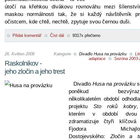
útočí na křehkou divákovu rovnováhu mezi šílenstv
maskou normálnosti tak, že si každý návštěvník pr
očistcem, kde chtě, nechtě, zpytuje svou černou duši.
Přidat komentář
Číst dál
9317x přečteno
26. Květen 2008
Kategorie
Divadlo Husa na provázku
Lit
adaptace
Sezóna 2003-
Raskolnikov -
jeho zločin a jeho trest
Divadlo
Husa na provázku
s
poněkud bezvýraz
několikaletém období odhodla
projektu
Sto roků kobry
,
kterém v období dvou 
zdramatizuje čtyři klíčová 
Fjodora Michajlov
Dostojevského:
Zločin a t