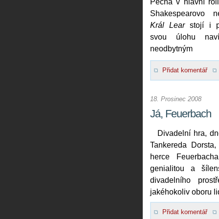
Pecha v hlavní rol
Shakespearovo n
Král Lear
stojí i 
svou úlohu nav
neodbytným
Přidat komentář
18. Prosinec 2008
Já, Feuerbach
Divadelní hra, d
Tankereda Dorsta
herce Feuerbacha
genialitou a šíl
divadelního prost
jakéhokoliv oboru li
Přidat komentář