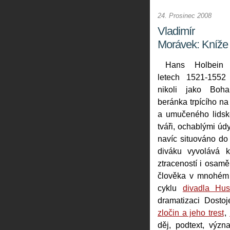
24. Prosinec 2008
Vladimír
Morávek: Kníže M
Hans Holbein 
letech 1521-1552 
nikoli jako Boh
beránka trpícího na
a umučeného lidsk
tváři, ochablými úd
navíc situováno do
diváku vyvolává 
ztraceností i osamě
člověka v mnohém 
cyklu
divadla Hu
dramatizaci Dosto
zločin a jeho trest
,
děj, podtext, význ