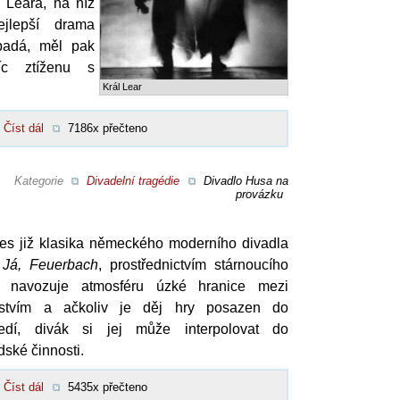
i Leara, na níž
ejlepší drama
padá, měl pak
íc ztíženu s
Král Lear
Číst dál
7186x přečteno
Kategorie
Divadelní tragédie
Divadlo Husa na
provázku
nes již klasika německého moderního divadla
,
Já, Feuerbach
, prostřednictvím stárnoucího
 navozuje atmosféru úzké hranice mezi
enstvím a ačkoliv je děj hry posazen do
ředí, divák si jej může interpolovat do
dské činnosti.
Číst dál
5435x přečteno