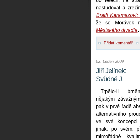
80 letech, na st
nastudoval a zreží
Bratři Karamazovi: 
že se Morávek r
Městského divadla
.
Přidat komentář
02. Leden 2009
Jiří Jelínek:
Svůdné J.
Trpělo-li brně
nějakým závažným
pak v prvé řadě ab
alternativního prou
ve své koncepci 
jinak, po svém, p
mimořádné kvali