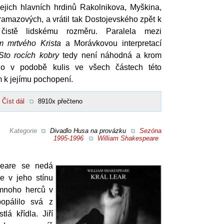
jejich hlavních hrdinů Rakolnikova, Myškina,
ramazových, a vrátil tak Dostojevského zpět k
čistě lidskému rozměru. Paralela mezi
m mrtvého Krista
a Morávkovou interpretací
Sto rocích kobry
tedy není náhodná a krom
ho v podobě kulis ve všech částech této
em k jejímu pochopení.
Číst dál
8910x přečteno
Kategorie
Divadlo Husa na provázku
Sezóna
1995-1996
William Shakespeare
peare se nedá
ze v jeho stínu
 mnoho herců v
opálilo svá z
tlá křídla. Jiří