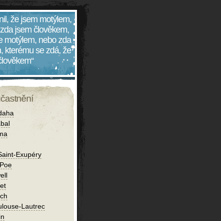
nil, že jsem motýlem,
 zda jsem člověkem,
 je motýlem, nebo zda
, kterému se zdá, že
 člověkem“
účastnění
daha
bal
íma
Saint-Exupéry
 Poe
ell
et
ch
ulouse-Lautrec
in