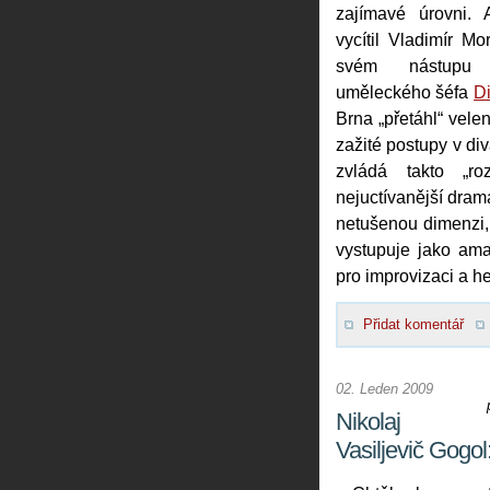
zajímavé úrovni. 
vycítil Vladimír M
svém nástupu
uměleckého šéfa
D
Brna „přetáhl“ velen
zažité postupy v di
zvládá takto „ro
nejuctívanější drama
netušenou dimenzi,
vystupuje jako am
pro improvizaci a h
Přidat komentář
02. Leden 2009
Nikolaj
Vasiljevič Gogol