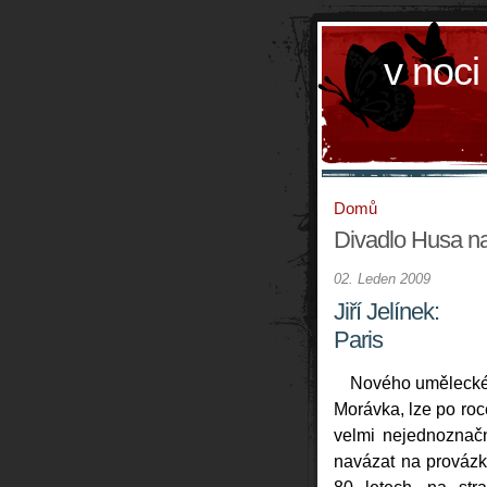
v noci
Domů
Divadlo Husa n
02. Leden 2009
Jiří Jelínek:
Paris
Nového umělecké
Morávka, lze po roc
velmi nejednoznačn
navázat na provázko