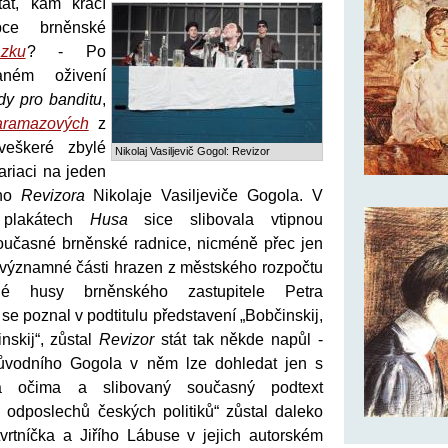
át, kam kráčí
pce brněnské
zku
? - Po
aném oživení
dy pro banditu
,
aramazových
z
veškeré zbylé
Nikolaj Vasiljevič Gogol: Revizor
ariaci na jeden
ého
Revizora
Nikolaje Vasiljeviče Gogola. V
h plakátech
Husa
sice slibovala vtipnou
oučasné brněnské radnice, nicméně přec jen
z významné části hrazen z městského rozpočtu
é husy brněnského zastupitele Petra
se poznal v podtitulu představení „Bobčinskij,
nskij“, zůstal
Revizor
stát tak někde napůl -
původního Gogola v něm lze dohledat jen s
 očima a slibovaný současný podtext
m odposlechů českých politiků“ zůstal daleko
vrtníčka a Jiřího Lábuse v jejich autorském