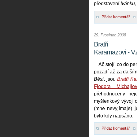
představení
Ivánku,
Přidat komentář
29. Prosinec 2008
Bratři
Karamazovi - Vz
Ač stojí, co do p
pozadí až za další
Běsi
, jsou
Bratři K
Fjodora Michajlo
přehodnoceny neje
myšlenkový vývoj c
(mne nevyjímaje) j
bylo kdy napsáno.
Přidat komentář