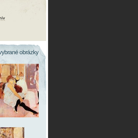
hív
vybrané obrázky