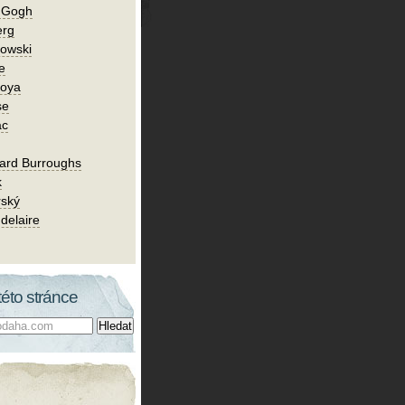
n Gogh
erg
owski
e
Goya
se
ac
ard Burroughs
k
rský
delaire
této stránce