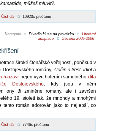
 kamaráde, můžeš mluvit?
.
Číst dál
10920x přečteno
Kategorie
Divadlo Husa na provázku
Literární
adaptace
Sezóna 2005-2006
kříšení
enetrace široké čtenářské veřejnosti, poněkud v
mi Dostojevského romány,
Zločin a trest
,
Idiot
a
aramazovi
nejen vyvrcholením samotného
díla
viče Dostojevského
, kdy jsou v něm
n ony tři zmíněné romány, ale i završen
elého 19. století tak, že mnohdy a mnohými
e tento román adorován jako to nejlepší, co
Číst dál
7746x přečteno