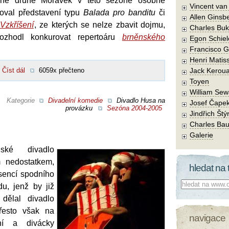
raně druhé Morávek v této sezóně osobně
Vincent va
roval představení typu
Balada pro banditu
či
Allen Ginsb
Vzkříšení
, ze kterých se nelze zbavit dojmu,
Charles Buk
ozhodl konkurovat repertoáru
brněnského
Egon Schiel
Francisco 
Henri Matis
Číst dál
6059x přečteno
Jack Kerou
Toyen
William Sew
Kategorie
Divadelní komedie
Divadlo Husa na
Josef Čape
provázku
Sezóna 2004-2005
Jindřich Štý
Charles Bau
Galerie
nské divadlo
 nedostatkem,
hledat na 
sencí spodního
Co hledat:
du, jenž by již
dělal divadlo
řesto však na
navigace
tní a divácky