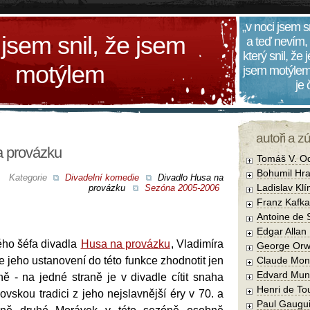
„v noci jsem s
 jsem snil, že jsem
a teď nevím,
který snil, že
motýlem
jsem motýlem
je
autoři a z
a provázku
Tomáš V. O
Bohumil Hra
Kategorie
Divadelní komedie
Divadlo Husa na
Ladislav Kl
provázku
Sezóna 2005-2006
Franz Kafka
Antoine de 
Edgar Allan
ho šéfa divadla
Husa na provázku
, Vladimíra
George Orw
e jeho ustanovení do této funkce zhodnotit jen
Claude Mon
Edvard Mun
ě - na jedné straně je v divadle cítit snaha
Henri de To
vskou tradici z jeho nejslavnější éry v 70. a
Paul Gaugu