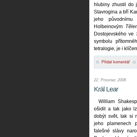
hlubiny zhustil do 
Stavrogina a bří Ka
jeho původnímu 
Holbeinovým
Těle
Dostojevského ve
symbolu přítomné
tetralogie, je i klíč
Přidat komentář
22. Prosinec 2008
Král Lear
William Shakes
ošidit a tak jako l
dobýt svět, tak si
jeho plamenech p
falešné slávy naros