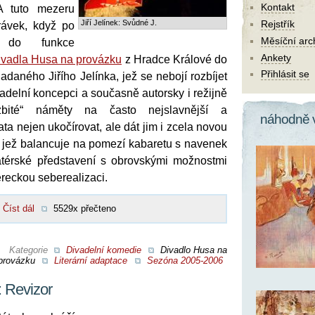
Kontakt
A tuto mezeru
Jiří Jelínek: Svůdné J.
Rejstřík
orávek, když po
Měsíční arc
 do funkce
Ankety
ivadla Husa na provázku
z Hradce Králové do
Přihlásit se
adaného Jiřího Jelínka, jež se nebojí rozbíjet
vadelní koncepci a současně autorsky i režijně
zbité“ náměty na často nejslavnější a
náhodně 
ta nejen ukočírovat, ale dát jim i zcela novou
 jež balancuje na pomezí kabaretu s navenek
atérské představení s obrovskými možnostmi
ereckou seberealizaci.
Číst dál
5529x přečteno
Kategorie
Divadelní komedie
Divadlo Husa na
provázku
Literární adaptace
Sezóna 2005-2006
: Revizor