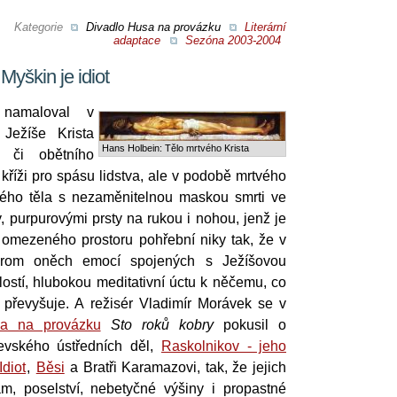
Kategorie
Divadlo Husa na provázku
Literární
adaptace
Sezóna 2003-2004
yškin je idiot
namaloval v
Ježíše Krista
Hans Holbein: Tělo mrtvého Krista
a či obětního
 kříži pro spásu lidstva, ale v podobě mrtvého
ého těla s nezaměnitelnou maskou smrti ve
y, purpurovými prsty na rukou i nohou, jenž je
 omezeného prostoru pohřební niky tak, že v
krom oněch emocí spojených s Ježíšovou
lostí, hlubokou meditativní úctu k něčemu, co
převyšuje. A režisér Vladimír Morávek se v
sa na provázku
Sto roků kobry
pokusil o
jevského ústředních děl,
Raskolnikov - jeho
Idiot
,
Běsi
a Bratři Karamazovi, tak, že jejich
am, poselství, nebetyčné výšiny i propastné