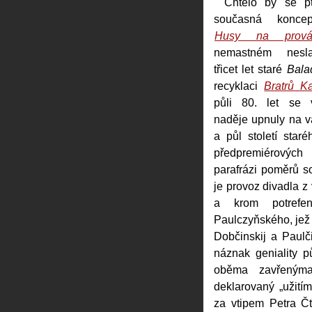
Chtělo by se pt
současná konce
Husy na prová
nemastném nesl
třicet let staré
Bala
recyklaci
Bratrů K
půli 80. let se 
naděje upnuly na v
a půl století star
předpremiérovýc
parafrázi poměrů s
je provoz divadla 
a krom potrefen
Paulczyňského, jež 
Dobčinskij a Paulči
náznak geniality 
oběma zavřenýma
deklarovaný „užití
za vtipem Petra Čt