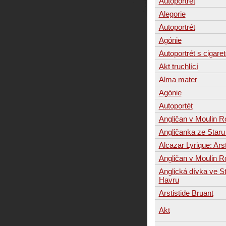
Autoportrét
Alegorie
Autoportrét
Agónie
Autoportrét s cigare
Akt truchlící
Alma mater
Agónie
Autoportét
Angličan v Moulin 
Angličanka ze Staru
Alcazar Lyrique: Arst
Angličan v Moulin 
Anglická dívka ve S
Havru
Arstistide Bruant
Akt