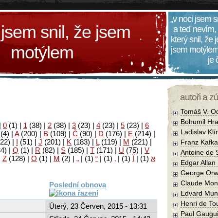
„v noci jsem s
 jsem snil, že jsem
a teď nevím,
který snil, že
motýlem
jsem motýlem
je
autoři a z
Tomáš V. O
Bohumil Hra
|
0
(1)
|
1
(38)
|
2
(38)
|
3
(23)
|
4
(23)
|
5
(23)
|
6
Ladislav Kl
(4)
|
A
(200)
|
B
(109)
|
Č
(90)
|
D
(176)
|
E
(214)
|
22)
|
I
(51)
|
J
(201)
|
K
(183)
|
L
(119)
|
M
(221)
|
Franz Kafka
34)
|
Q
(1)
|
R
(82)
|
S
(185)
|
T
(171)
|
U
(75)
|
V
Antoine de 
|
Z
(128)
|
Ο
(1)
|
М
(2)
|
„
|
(1)
“
|
(1)
‚
|
(1)
آ
|
(1)
א
Edgar Allan
George Orw
Claude Mon
Poslední obnova
Edvard Mun
Henri de To
Úterý, 23 Červen, 2015 - 13:31
Paul Gaugu