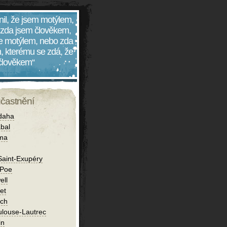
nil, že jsem motýlem,
 zda jsem člověkem,
 je motýlem, nebo zda
, kterému se zdá, že
 člověkem“
účastnění
daha
bal
íma
Saint-Exupéry
 Poe
ell
et
ch
ulouse-Lautrec
in