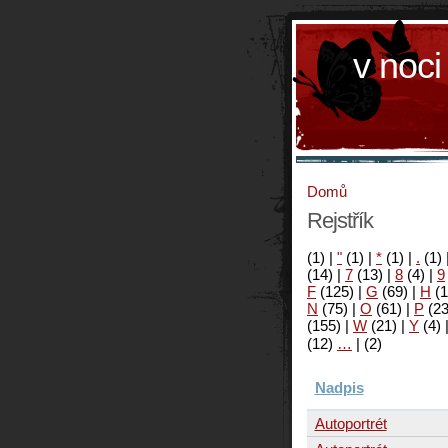
v noci
Domů
Rejstřík
(1)
|
"
(1)
|
*
(1)
|
.
(1)
(14)
|
7
(13)
|
8
(4)
|
9
F
(125)
|
G
(69)
|
H
(1
N
(75)
|
O
(61)
|
P
(2
(155)
|
W
(21)
|
Y
(4)
(12)
…
|
(2)
Nadpis
Autoportrét