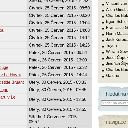
Středa, 24 Červen, 2015 - 14:42
Vincent va
Čtvrtek, 25 Červen, 2015 - 08:50
Allen Ginsb
Čtvrtek, 25 Červen, 2015 - 09:20
Charles Buk
Egon Schiel
Čtvrtek, 25 Červen, 2015 - 13:04
Francisco 
tou
Čtvrtek, 25 Červen, 2015 - 14:08
Henri Matis
Čtvrtek, 25 Červen, 2015 - 14:14
Jack Kerou
Čtvrtek, 25 Červen, 2015 - 14:26
Toyen
William Sew
Pátek, 26 Červen, 2015 - 09:54
Josef Čape
Pátek, 26 Červen, 2015 - 13:03
Jindřich Štý
Rouge
Pátek, 26 Červen, 2015 - 13:32
Charles Bau
 v Le Havru
Pátek, 26 Červen, 2015 - 14:44
Galerie
istide Bruant
Úterý, 30 Červen, 2015 - 09:33
Rouge
Úterý, 30 Červen, 2015 - 09:45
hledat na 
taru v Le
Úterý, 30 Červen, 2015 - 13:56
Co hledat:
Úterý, 30 Červen, 2015 - 13:59
Středa, 1 Červenec, 2015 -
navigace
09:57