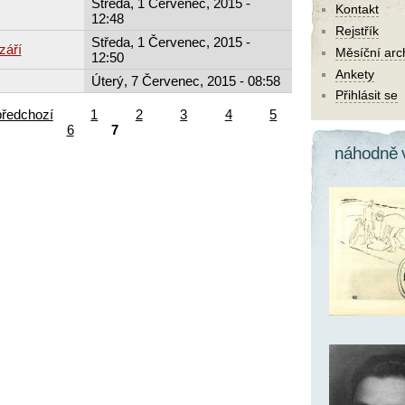
Středa, 1 Červenec, 2015 -
Kontakt
12:48
Rejstřík
Středa, 1 Červenec, 2015 -
září
Měsíční arc
12:50
Ankety
Úterý, 7 Červenec, 2015 - 08:58
Přihlásit se
předchozí
1
2
3
4
5
6
7
náhodně 