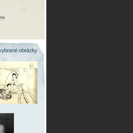
hív
vybrané obrázky