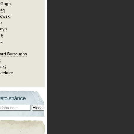
n Gogh
erg
owski
e
Goya
se
ac
ard Burroughs
k
rský
delaire
této stránce