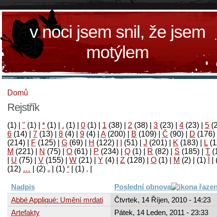
v noci jsem snil, že jsem
motýlem
Domů
Rejstřík
(1)
|
"
(1)
|
*
(1)
|
.
(1)
|
0
(1)
|
1
(38)
|
2
(38)
|
3
(23)
|
4
(23)
|
5
(
6
(14)
|
7
(13)
|
8
(4)
|
9
(4)
|
A
(200)
|
B
(109)
|
Č
(90)
|
D
(176)
(214)
|
F
(125)
|
G
(69)
|
H
(122)
|
I
(51)
|
J
(201)
|
K
(183)
|
L
(1
M
(221)
|
N
(75)
|
O
(61)
|
P
(234)
|
Q
(1)
|
R
(82)
|
S
(185)
|
T
(
|
U
(75)
|
V
(155)
|
W
(21)
|
Y
(4)
|
Z
(128)
|
Ο
(1)
|
М
(2)
|
(1)
آ
|
(12)
…
|
(2)
„
|
(1)
“
|
(1)
‚
|
Nadpis
Poslední obnova
Abbé Appliqué: Umění mrdati
Čtvrtek, 14 Říjen, 2010 - 14:23
Artefakty
Pátek, 14 Leden, 2011 - 23:33