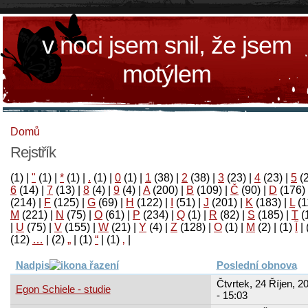
v noci jsem snil, že jsem
motýlem
Domů
Rejstřík
(1)
|
"
(1)
|
*
(1)
|
.
(1)
|
0
(1)
|
1
(38)
|
2
(38)
|
3
(23)
|
4
(23)
|
5
(
6
(14)
|
7
(13)
|
8
(4)
|
9
(4)
|
A
(200)
|
B
(109)
|
Č
(90)
|
D
(176)
(214)
|
F
(125)
|
G
(69)
|
H
(122)
|
I
(51)
|
J
(201)
|
K
(183)
|
L
(1
M
(221)
|
N
(75)
|
O
(61)
|
P
(234)
|
Q
(1)
|
R
(82)
|
S
(185)
|
T
(
|
U
(75)
|
V
(155)
|
W
(21)
|
Y
(4)
|
Z
(128)
|
Ο
(1)
|
М
(2)
|
(1)
آ
|
(12)
…
|
(2)
„
|
(1)
“
|
(1)
‚
|
Nadpis
Poslední obnova
Čtvrtek, 24 Říjen, 2
Egon Schiele - studie
- 15:03