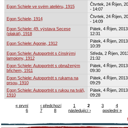
Čtvrtek, 24 Říjen, 2
Egon Schiele ve svém ateliéru, 1915
- 14:07
Čtvrtek, 24 Říjen, 2
Egon Schiele, 1914
- 14:09
Egon Schiele: 49. výstava Secese
Pátek, 4 Říjen, 2013
(plakát), 1918
12:31
Pátek, 4 Říjen, 2013
Egon Schiele: Agonie, 1912
10:39
Egon Schiele: Autoportrét s čínskými
Středa, 2 Říjen, 2013
lampiony, 1912
21:32
Egon Schiele: Autoportrét s obnaženým
Pátek, 4 Říjen, 2013
břichem, 1911
09:30
Egon Schiele: Autoportrét s rukama na
Pátek, 4 Říjen, 2013
prsou, 1910
09:29
Egon Schiele: Autoportrét s rukou na tváři,
Pátek, 4 Říjen, 2013
1910
09:28
« první
‹ předchozí
1
2
3
4
6
7
8
následující ›
poslední »