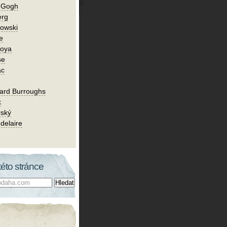
n Gogh
erg
owski
e
Goya
se
ac
ard Burroughs
k
rský
delaire
této stránce