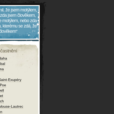
nil, že jsem motýlem,
 zda jsem člověkem,
 je motýlem, nebo zda
, kterému se zdá, že
 člověkem“
účastnění
daha
bal
íma
Saint-Exupéry
 Poe
ell
et
ch
ulouse-Lautrec
in