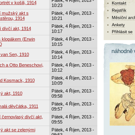
Pátek, 4 Říjen, 2013 -
trét v košili, 1914
Kontakt
10:23
Rejstřík
cí mužský akt s
Pátek, 4 Říjen, 2013 -
Měsíční arc
stěrou, 1914
10:21
Ankety
Pátek, 4 Říjen, 2013 -
 dívčí akt, 1914
10:17
Přihlásit se
s klopákem (Erwin
Pátek, 4 Říjen, 2013 -
0
10:15
náhodně 
Pátek, 4 Říjen, 2013 -
 van Sen, 1910
10:14
ich a Otto Beneschovi,
Pátek, 4 Říjen, 2013 -
10:12
Pátek, 4 Říjen, 2013 -
rd Kosmack, 1910
10:09
Pátek, 4 Říjen, 2013 -
ý akt, 1910
09:58
Pátek, 4 Říjen, 2013 -
malá děvčátka, 1911
09:57
í černovlasý dívčí akt,
Pátek, 4 Říjen, 2013 -
09:55
ý akt se zelenými
Pátek, 4 Říjen, 2013 -
09:53