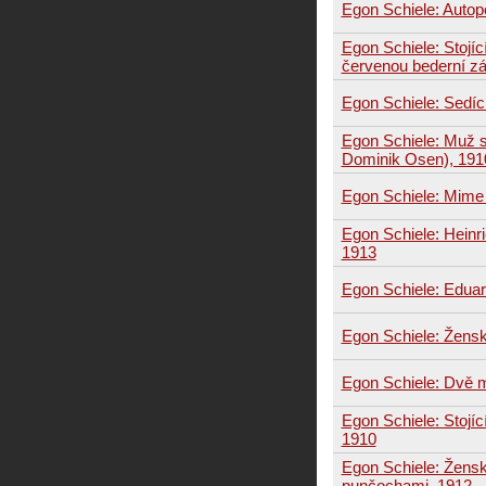
Egon Schiele: Autopor
Egon Schiele: Stojí
červenou bederní zá
Egon Schiele: Sedící
Egon Schiele: Muž 
Dominik Osen), 191
Egon Schiele: Mime
Egon Schiele: Heinr
1913
Egon Schiele: Edua
Egon Schiele: Žensk
Egon Schiele: Dvě 
Egon Schiele: Stojíc
1910
Egon Schiele: Žensk
punčochami, 1912