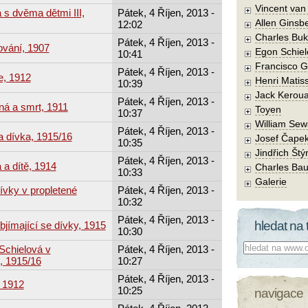
Vincent va
 s dvěma dětmi III,
Pátek, 4 Říjen, 2013 -
Allen Ginsb
12:02
Charles Buk
Pátek, 4 Říjen, 2013 -
ování, 1907
Egon Schiel
10:41
Francisco 
Pátek, 4 Říjen, 2013 -
e, 1912
Henri Matis
10:39
Jack Kerou
Pátek, 4 Říjen, 2013 -
ná a smrt, 1911
Toyen
10:37
William Sew
Pátek, 4 Říjen, 2013 -
a dívka, 1915/16
Josef Čape
10:35
Jindřich Štý
Pátek, 4 Říjen, 2013 -
 a dítě, 1914
Charles Bau
10:33
Galerie
ívky v propletené
Pátek, 4 Říjen, 2013 -
10:32
Pátek, 4 Říjen, 2013 -
hledat na 
jímající se dívky, 1915
10:30
Co hledat:
 Schielová v
Pátek, 4 Říjen, 2013 -
, 1915/16
10:27
Pátek, 4 Říjen, 2013 -
, 1912
10:25
navigace