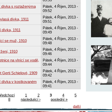
í dívka s roztaženýma
Pátek, 4 Říjen, 2013 -
09:52
Pátek, 4 Říjen, 2013 -
vlasá dívka, 1911
09:51
Pátek, 4 Říjen, 2013 -
í dívka, 1911
09:49
Pátek, 4 Říjen, 2013 -
ící se muž, 1910
09:48
Pátek, 4 Říjen, 2013 -
žení, 1910
09:46
tnice na vlnící se vodě,
Pátek, 4 Říjen, 2013 -
09:44
Pátek, 4 Říjen, 2013 -
t Gerti Schielové, 1909
09:42
cí dívka v kostkovaném
Pátek, 4 Říjen, 2013 -
09:41
předchozí
1
2
3
4
5
8
následující ›
poslední »
další