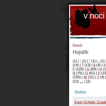
v noci
Domů
Rejstřík
(1)
|
"
(1)
|
*
(1)
|
.
(1)
(14)
|
7
(13)
|
8
(4)
|
9
F
(125)
|
G
(69)
|
H
(1
N
(75)
|
O
(61)
|
P
(2
(155)
|
W
(21)
|
Y
(4)
(12)
…
|
(2)
Nadpis
Egon Schiele: Zvadl