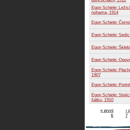
Egon Schiele: Ležíc
nohama, 1914
Egon Schiele: Černo
Egon Schiele: Sedíc
Egon Schiele: Škleb
Egon Schiele: Opovr
Egon Schiele: Plache
1907
Egon Schiele: Portré
Egon Schiele: Stojí
šátku, 1910
« první
‹ 
6
7