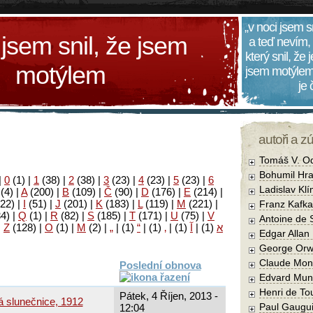
„v noci jsem s
 jsem snil, že jsem
a teď nevím,
který snil, že
motýlem
jsem motýlem
je
autoři a z
Tomáš V. O
Bohumil Hra
|
0
(1)
|
1
(38)
|
2
(38)
|
3
(23)
|
4
(23)
|
5
(23)
|
6
Ladislav Kl
(4)
|
A
(200)
|
B
(109)
|
Č
(90)
|
D
(176)
|
E
(214)
|
22)
|
I
(51)
|
J
(201)
|
K
(183)
|
L
(119)
|
M
(221)
|
Franz Kafka
34)
|
Q
(1)
|
R
(82)
|
S
(185)
|
T
(171)
|
U
(75)
|
V
Antoine de 
|
Z
(128)
|
Ο
(1)
|
М
(2)
|
„
|
(1)
“
|
(1)
‚
|
(1)
آ
|
(1)
א
Edgar Allan
George Orw
Claude Mon
Poslední obnova
Edvard Mun
Henri de To
Pátek, 4 Říjen, 2013 -
á slunečnice, 1912
Paul Gaugu
12:04