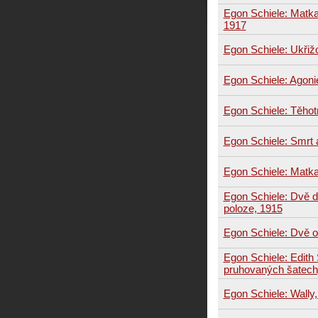
Egon Schiele: Matka
1917
Egon Schiele: Ukřiž
Egon Schiele: Agoni
Egon Schiele: Těhot
Egon Schiele: Smrt 
Egon Schiele: Matka
Egon Schiele: Dvě d
poloze, 1915
Egon Schiele: Dvě ob
Egon Schiele: Edith
pruhovaných šatech
Egon Schiele: Wally