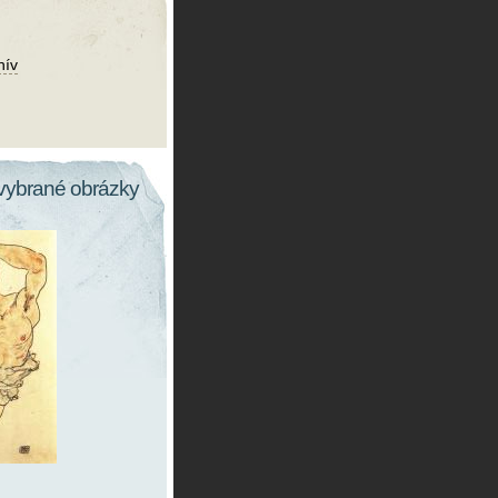
hív
vybrané obrázky