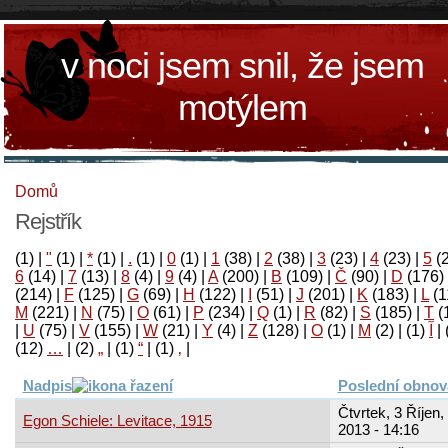
v noci jsem snil, že jsem
motýlem
Domů
Rejstřík
(1)
|
"
(1)
|
*
(1)
|
.
(1)
|
0
(1)
|
1
(38)
|
2
(38)
|
3
(23)
|
4
(23)
|
5
(
6
(14)
|
7
(13)
|
8
(4)
|
9
(4)
|
A
(200)
|
B
(109)
|
Č
(90)
|
D
(176)
(214)
|
F
(125)
|
G
(69)
|
H
(122)
|
I
(51)
|
J
(201)
|
K
(183)
|
L
(1
M
(221)
|
N
(75)
|
O
(61)
|
P
(234)
|
Q
(1)
|
R
(82)
|
S
(185)
|
T
(
|
U
(75)
|
V
(155)
|
W
(21)
|
Y
(4)
|
Z
(128)
|
Ο
(1)
|
М
(2)
|
(1)
آ
|
(12)
…
|
(2)
„
|
(1)
“
|
(1)
‚
|
Nadpis
Poslední obnov
Čtvrtek, 3 Říjen,
Egon Schiele: Levitace, 1915
2013 - 14:16