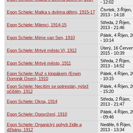
- 12:02
Čtvrtek, 3 Říjen,
Egon Schiele: Matka s dvěma dětmi, 1915-17
2013 - 14:18
Středa, 2 Říjen,
Egon Schiele: Milenci, 1914-15
2013 - 21:46
Pátek, 4 Říjen, 
Egon Schiele: Mime van Sen, 1910
- 10:14
Úterý, 16 Červen
Egon Schiele: Mrtvé město VI, 1912
2015 - 10:39
Středa, 2 Říjen,
Egon Schiele: Mrtvé město, 1911
2013 - 14:52
Egon Schiele: Muž s klopákem (Erwin
Pátek, 4 Říjen, 
Dominik Osen), 1910
- 10:15
Egon Schiele: Necítím se potrestán, nýbrž
Pátek, 4 Říjen, 
očištěn, 1912
- 15:20
Středa, 2 Říjen,
Egon Schiele: Okna, 1914
2013 - 21:47
Pátek, 4 Říjen, 
Egon Schiele: Opovržení, 1910
- 09:46
Egon Schiele: Organický pohyb židle a
Neděle, 6 Říjen,
džbánu, 1912
2013 - 13:34