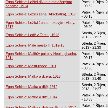
Egon Schiele: Ležící dívka s roztaženýma
Pátek, 4 Říjen, 
nohama, 1914
- 09:52
Pátek, 4 Říjen, 
Egon Schiele: Ležící žena (Akrobatka), 1917
- 09:18
Egon Schiele: Ležící žena s rezavými vlasy,
Pátek, 4 Říjen, 
1917
- 09:20
Středa, 2 Říjen,
Egon Schiele: Lodě v Terstu, 1912
2013 - 21:37
Středa, 2 Říjen,
Egon Schiele: Malé město II, 1912-13
2013 - 21:39
Egon Schiele: Malířův pokoj v Neulengbachu,
Pátek, 4 Říjen, 
1911
- 09:17
Pátek, 4 Říjen, 
Egon Schiele: Masturbace, 1911
- 09:36
Středa, 2 Říjen,
Egon Schiele: Matka a dcera, 1913
2013 - 21:40
Středa, 2 Říjen,
Egon Schiele: Matka a dítě, 1912
2013 - 21:27
Pátek, 4 Říjen, 
Egon Schiele: Matka a dítě, 1914
- 10:33
Pátek, 4 Říjen, 
Egon Schiele: Matka s dvěma dětmi III, 1917