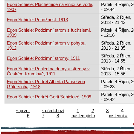
Egon Schiele: Plachetnice na vlnící se vodě,
Pátek, 4 Říjen, 
1907
- 09:44
Středa, 2 Říjen,
Egon Schiele: Pobožnost, 1913
2013 - 21:42
Egon Schiele: Podzimní strom s fuchsiemi,
Pátek, 4 Říjen, 
1909
- 12:16
Egon Schiele: Podzimní strom v pohybu,
Středa, 2 Říjen,
1912
2013 - 21:35
Středa, 2 Říjen,
Egon Schiele: Podzimní stromy, 1911
2013 - 14:55
Egon Schiele: Pohled na domy a střechy v
Středa, 2 Říjen,
Českém Krumlově, 1911
2013 - 15:56
Egon Schiele: Portrét Alberta Parise von
Pátek, 4 Říjen, 
Gütersloha, 1918
- 09:23
Pátek, 4 Říjen, 
Egon Schiele: Portrét Gerti Schielové, 1909
- 09:42
« první
‹ předchozí
1
2
3
4
6
7
8
následující ›
poslední »