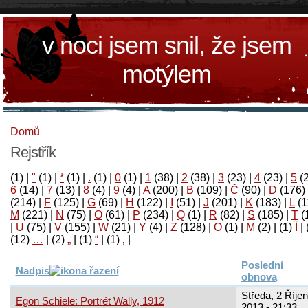
v noci jsem snil, že jsem
motýlem
Domů
Rejstřík
(1)
|
"
(1)
|
*
(1)
|
.
(1)
|
0
(1)
|
1
(38)
|
2
(38)
|
3
(23)
|
4
(23)
|
5
(
6
(14)
|
7
(13)
|
8
(4)
|
9
(4)
|
A
(200)
|
B
(109)
|
Č
(90)
|
D
(176)
(214)
|
F
(125)
|
G
(69)
|
H
(122)
|
I
(51)
|
J
(201)
|
K
(183)
|
L
(1
M
(221)
|
N
(75)
|
O
(61)
|
P
(234)
|
Q
(1)
|
R
(82)
|
S
(185)
|
T
(
|
U
(75)
|
V
(155)
|
W
(21)
|
Y
(4)
|
Z
(128)
|
Ο
(1)
|
М
(2)
|
(1)
آ
|
(12)
…
|
(2)
„
|
(1)
“
|
(1)
‚
|
Poslední
Nadpis
obnova
Středa, 2 Říjen
Egon Schiele: Portrét Wally, 1912
2013 - 21:33