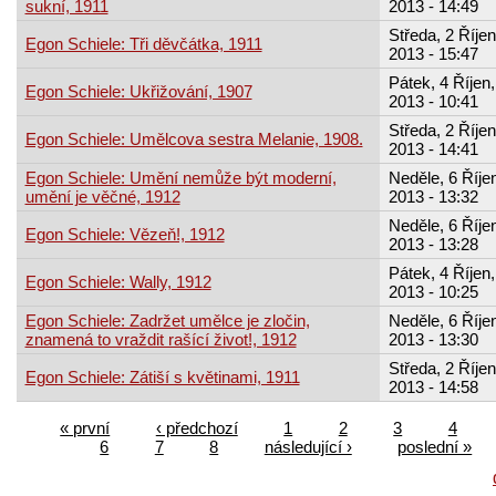
sukní, 1911
2013 - 14:49
Středa, 2 Říjen
Egon Schiele: Tři děvčátka, 1911
2013 - 15:47
Pátek, 4 Říjen,
Egon Schiele: Ukřižování, 1907
2013 - 10:41
Středa, 2 Říjen
Egon Schiele: Umělcova sestra Melanie, 1908.
2013 - 14:41
Egon Schiele: Umění nemůže být moderní,
Neděle, 6 Říjen
umění je věčné, 1912
2013 - 13:32
Neděle, 6 Říjen
Egon Schiele: Vězeň!, 1912
2013 - 13:28
Pátek, 4 Říjen,
Egon Schiele: Wally, 1912
2013 - 10:25
Egon Schiele: Zadržet umělce je zločin,
Neděle, 6 Říjen
znamená to vraždit rašící život!, 1912
2013 - 13:30
Středa, 2 Říjen
Egon Schiele: Zátiší s květinami, 1911
2013 - 14:58
« první
‹ předchozí
1
2
3
4
6
7
8
následující ›
poslední »