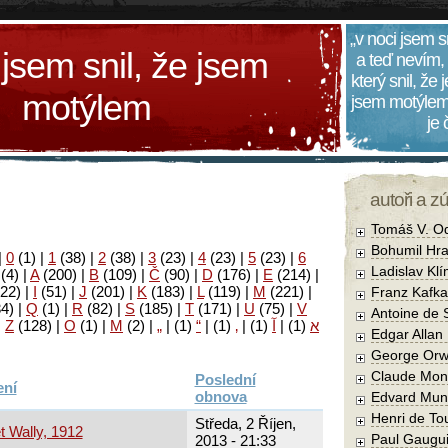
„v noci jsem s
 jsem snil, že jsem
a teď nevím,
který snil, že
motýlem
jsem motýlem
je
autoři a z
Tomáš V. O
Bohumil Hra
|
0
(1)
|
1
(38)
|
2
(38)
|
3
(23)
|
4
(23)
|
5
(23)
|
6
Ladislav Kl
(4)
|
A
(200)
|
B
(109)
|
Č
(90)
|
D
(176)
|
E
(214)
|
22)
|
I
(51)
|
J
(201)
|
K
(183)
|
L
(119)
|
M
(221)
|
Franz Kafka
34)
|
Q
(1)
|
R
(82)
|
S
(185)
|
T
(171)
|
U
(75)
|
V
Antoine de 
|
Z
(128)
|
Ο
(1)
|
М
(2)
|
„
|
(1)
“
|
(1)
‚
|
(1)
آ
|
(1)
א
Edgar Allan
George Orw
Claude Mon
Poslední
obnova
Edvard Mun
Henri de To
Středa, 2 Říjen,
t Wally, 1912
Paul Gaugu
2013 - 21:33