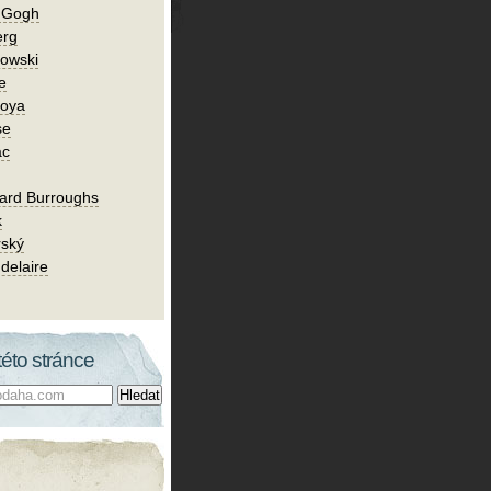
n Gogh
erg
owski
e
Goya
se
ac
ard Burroughs
k
rský
delaire
této stránce