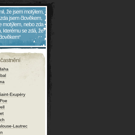
nil, že jsem motýlem,
 zda jsem člověkem,
 je motýlem, nebo zda
, kterému se zdá, že
 člověkem“
účastnění
daha
bal
íma
Saint-Exupéry
 Poe
ell
et
ch
ulouse-Lautrec
in