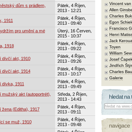
Vincent va
městský dům s prádlem,
Pátek, 4 Říjen,
Allen Ginsb
2013 - 12:21
Charles Buk
Pátek, 4 Říjen,
k, 1911
Egon Schiel
2013 - 09:40
Francisco 
vydržím pro umění a mé
Úterý, 16 Červen,
Henri Matis
2015 - 10:37
Jack Kerou
Pátek, 4 Říjen,
a, 1918
Toyen
2013 - 09:22
William Sew
Pátek, 4 Říjen,
 dívčí akt, 1910
Josef Čape
2013 - 09:26
Jindřich Štý
Pátek, 4 Říjen,
 dívčí akt, 1914
Charles Bau
2013 - 10:17
Galerie
Pátek, 4 Říjen,
í dívka, 1911
2013 - 09:49
 mužský akt (autoportrét),
Středa, 2 Říjen,
hledat na 
2013 - 14:43
Co hledat:
Pátek, 4 Říjen,
 žena (Editha), 1917
2013 - 09:11
Pátek, 4 Říjen,
ící se muž, 1910
2013 - 09:48
navigace