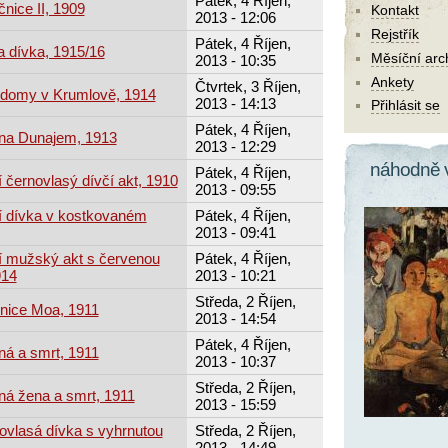
Pátek, 4 Říjen,
nice II, 1909
Kontakt
2013 - 12:06
Rejstřík
Pátek, 4 Říjen,
a dívka, 1915/16
Měsíční arc
2013 - 10:35
Ankety
Čtvrtek, 3 Říjen,
é domy v Krumlově, 1914
2013 - 14:13
Přihlásit se
Pátek, 4 Říjen,
 na Dunajem, 1913
2013 - 12:29
náhodně 
Pátek, 4 Říjen,
í černovlasý dívčí akt, 1910
2013 - 09:55
cí dívka v kostkovaném
Pátek, 4 Říjen,
2013 - 09:41
cí mužský akt s červenou
Pátek, 4 Říjen,
914
2013 - 10:21
Středa, 2 Říjen,
čnice Moa, 1911
2013 - 14:54
Pátek, 4 Říjen,
ná a smrt, 1911
2013 - 10:37
Středa, 2 Říjen,
ná žena a smrt, 1911
2013 - 15:59
ovlasá dívka s vyhrnutou
Středa, 2 Říjen,
2013 - 14:49