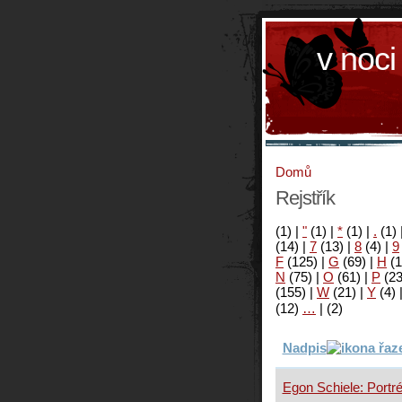
v noci
Domů
Rejstřík
(1)
|
"
(1)
|
*
(1)
|
.
(1)
(14)
|
7
(13)
|
8
(4)
|
9
F
(125)
|
G
(69)
|
H
(1
N
(75)
|
O
(61)
|
P
(2
(155)
|
W
(21)
|
Y
(4)
(12)
…
|
(2)
Nadpis
Egon Schiele: Portré