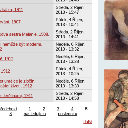
Středa, 2 Říjen,
ěvčátka, 1911
2013 - 15:47
Pátek, 4 Říjen,
ování, 1907
2013 - 10:41
Středa, 2 Říjen,
ova sestra Melanie, 1908.
2013 - 14:41
í nemůže být moderní,
Neděle, 6 Říjen,
2
2013 - 13:32
Neděle, 6 Říjen,
!, 1912
2013 - 13:28
Pátek, 4 Říjen,
, 1912
2013 - 10:25
t umělce je zločin,
Neděle, 6 Říjen,
ašící život!, 1912
2013 - 13:30
Středa, 2 Říjen,
 s květinami, 1911
2013 - 14:58
předchozí
1
2
3
4
5
8
následující ›
poslední »
další