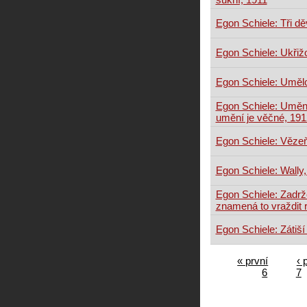
Egon Schiele: Tři d
Egon Schiele: Ukřiž
Egon Schiele: Umělc
Egon Schiele: Uměn
umění je věčné, 191
Egon Schiele: Vězeň
Egon Schiele: Wally
Egon Schiele: Zadrže
znamená to vraždit r
Egon Schiele: Zátiší
« první
‹ 
6
7