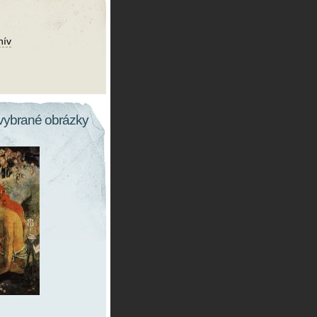
hív
vybrané obrázky