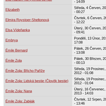
- 14:09
Středa, 4 Červen, 2
Elizabeth
- 00:27
Čtvrtek, 6 Červen, 
Elmira Roystoer-Sheltonová
- 12:22
Úterý, 30 Červen, 2
Elsa Vídeňanka
- 09:41
Pondělí, 13 Únor, 20
Embrya
17:08
Pátek, 26 Červen, 2
Émile Bernard
- 13:08
Pátek, 30 Březen, 2
Émile Zola
- 00:13
Středa, 19 Prosinec,
Émile Zola: Břicho Paříže
2012 - 01:08
Středa, 19 Prosinec,
Émile Zola: Lidská bestie (Člověk bestie)
2012 - 01:04
Úterý, 16 Červenec,
Émile Zola: Nana
2013 - 14:03
Čtvrtek, 12 Srpen, 2
Émile Zola: Zabiják
- 13:46