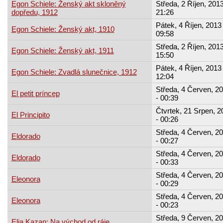
Egon Schiele: Ženský akt skloněný
Středa, 2 Říjen, 2013
dopředu, 1912
21:26
Pátek, 4 Říjen, 2013 
Egon Schiele: Ženský akt, 1910
09:58
Středa, 2 Říjen, 2013
Egon Schiele: Ženský akt, 1911
15:50
Pátek, 4 Říjen, 2013 
Egon Schiele: Zvadlá slunečnice, 1912
12:04
Středa, 4 Červen, 2
El petit príncep
- 00:39
Čtvrtek, 21 Srpen, 2
El Principito
- 00:26
Středa, 4 Červen, 2
Eldorado
- 00:27
Středa, 4 Červen, 2
Eldorado
- 00:33
Středa, 4 Červen, 2
Eleonora
- 00:29
Středa, 4 Červen, 2
Eleonora
- 00:23
Středa, 9 Červen, 2
Elia Kazan: Na východ od ráje