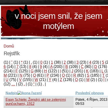
v noci jsem snil, že jsem
motýlem
Domů
Rejstřík
(1)
|
"
(1)
|
*
(1)
|
.
(1)
|
0
(1)
|
1
(38)
|
2
(38)
|
3
(23)
|
4
(23)
|
5
(
6
(14)
|
7
(13)
|
8
(4)
|
9
(4)
|
A
(200)
|
B
(109)
|
Č
(90)
|
D
(176)
(214)
|
F
(125)
|
G
(69)
|
H
(122)
|
I
(51)
|
J
(201)
|
K
(183)
|
L
(1
M
(221)
|
N
(75)
|
O
(61)
|
P
(234)
|
Q
(1)
|
R
(82)
|
S
(185)
|
T
(
|
U
(75)
|
V
(155)
|
W
(21)
|
Y
(4)
|
Z
(128)
|
Ο
(1)
|
М
(2)
|
(1)
آ
|
(12)
…
|
(2)
„
|
(1)
“
|
(1)
‚
|
Nadpis
Poslední obnova
Egon Schiele: Ženský akt se zelenými
Pátek, 4 Říjen, 2013 
punčochami, 1912
09:53