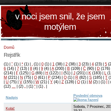
v noci jsem snil, že jsem
motýlem
Domů
Rejstřík
(1)
|
"
(1)
|
*
(1)
|
.
(1)
|
0
(1)
|
1
(38)
|
2
(38)
|
3
(23)
|
4
(23)
|
5
(
6
(14)
|
7
(13)
|
8
(4)
|
9
(4)
|
A
(200)
|
B
(109)
|
Č
(90)
|
D
(176)
(214)
|
F
(125)
|
G
(69)
|
H
(122)
|
I
(51)
|
J
(201)
|
K
(183)
|
L
(1
M
(221)
|
N
(75)
|
O
(61)
|
P
(234)
|
Q
(1)
|
R
(82)
|
S
(185)
|
T
(
|
U
(75)
|
V
(155)
|
W
(21)
|
Y
(4)
|
Z
(128)
|
Ο
(1)
|
М
(2)
|
(1)
آ
|
(12)
…
|
(2)
„
|
(1)
“
|
(1)
‚
|
Poslední obnova
Nadpis
Sobota, 7 Prosinec, 20
Koláč
15:31