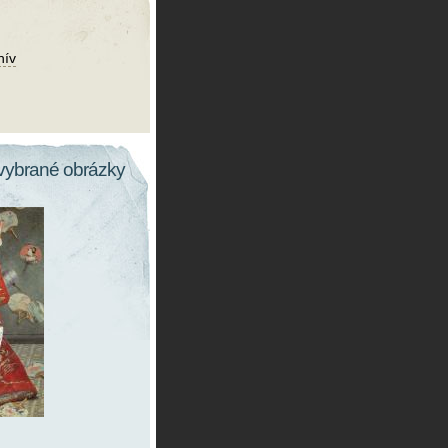
hív
vybrané obrázky