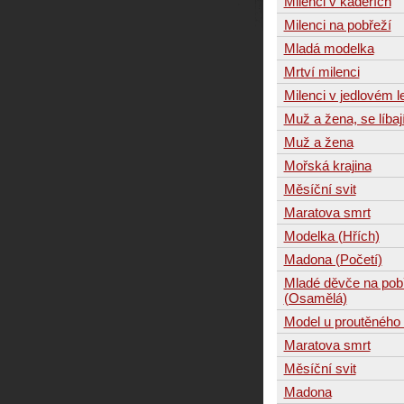
Milenci v kadeřích
Milenci na pobřeží
Mladá modelka
Mrtví milenci
Milenci v jedlovém l
Muž a žena, se líbaj
Muž a žena
Mořská krajina
Měsíční svit
Maratova smrt
Modelka (Hřích)
Madona (Početí)
Mladé děvče na pob
(Osamělá)
Model u proutěného 
Maratova smrt
Měsíční svit
Madona