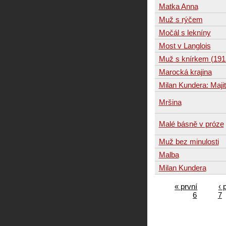
Matka Anna
Muž s rýčem
Močál s lekníny
Most v Langlois
Muž s knírkem (191
Marocká krajina
Milan Kundera: Majit
Mršina
Malé básně v próze
Muž bez minulosti
Malba
Milan Kundera
« první
‹ 
6
7