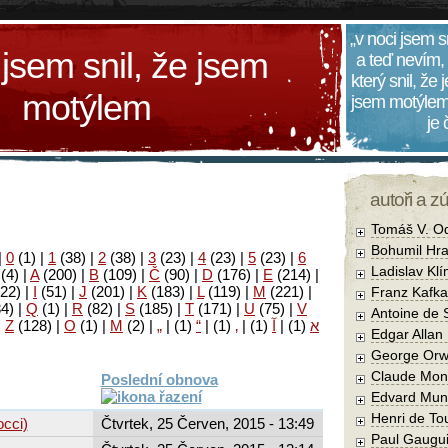
„v noci jsem s
 jsem snil, že jsem
a teď nevím,
který snil, že
motýlem
jsem motýlem
je
autoři a z
Tomáš V. O
Bohumil Hra
|
0
(1)
|
1
(38)
|
2
(38)
|
3
(23)
|
4
(23)
|
5
(23)
|
6
Ladislav Kl
(4)
|
A
(200)
|
B
(109)
|
Č
(90)
|
D
(176)
|
E
(214)
|
22)
|
I
(51)
|
J
(201)
|
K
(183)
|
L
(119)
|
M
(221)
|
Franz Kafka
34)
|
Q
(1)
|
R
(82)
|
S
(185)
|
T
(171)
|
U
(75)
|
V
Antoine de 
|
Z
(128)
|
Ο
(1)
|
М
(2)
|
„
|
(1)
“
|
(1)
‚
|
(1)
آ
|
(1)
א
Edgar Allan
George Orw
Claude Mon
Poslední obnova
Edvard Mun
Henri de To
cci)
Čtvrtek, 25 Červen, 2015 - 13:49
Paul Gaugu