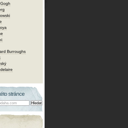
n Gogh
erg
owski
e
Goya
se
ac
ard Burroughs
k
rský
delaire
této stránce