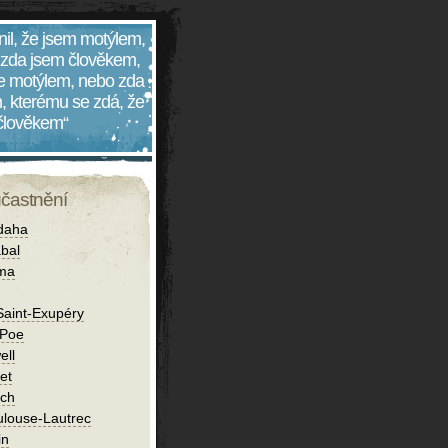
nil, že jsem motýlem,
 zda jsem člověkem,
 je motýlem, nebo zda
, kterému se zdá, že
 člověkem“
účastnění
daha
bal
íma
Saint-Exupéry
 Poe
ell
et
ch
ulouse-Lautrec
in