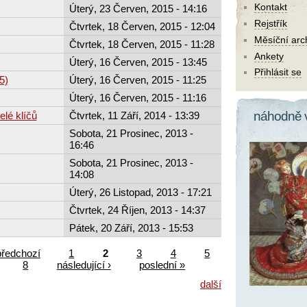
Kontakt
Úterý, 23 Červen, 2015 - 14:16
Rejstřík
Čtvrtek, 18 Červen, 2015 - 12:04
Měsíční arc
Čtvrtek, 18 Červen, 2015 - 11:28
Ankety
Úterý, 16 Červen, 2015 - 13:45
Přihlásit se
5)
Úterý, 16 Červen, 2015 - 11:25
Úterý, 16 Červen, 2015 - 11:16
náhodně 
elé klíčů
Čtvrtek, 11 Září, 2014 - 13:39
Sobota, 21 Prosinec, 2013 -
16:46
Sobota, 21 Prosinec, 2013 -
14:08
Úterý, 26 Listopad, 2013 - 17:21
Čtvrtek, 24 Říjen, 2013 - 14:37
Pátek, 20 Září, 2013 - 15:53
předchozí
1
2
3
4
5
8
následující ›
poslední »
další