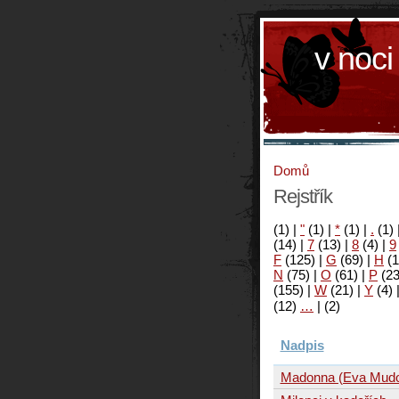
v noci
Domů
Rejstřík
(1)
|
"
(1)
|
*
(1)
|
.
(1)
(14)
|
7
(13)
|
8
(4)
|
9
F
(125)
|
G
(69)
|
H
(1
N
(75)
|
O
(61)
|
P
(2
(155)
|
W
(21)
|
Y
(4)
(12)
…
|
(2)
Nadpis
Madonna (Eva Mudo