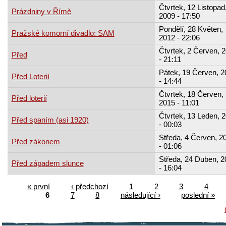
Čtvrtek, 12 Listopad
Prázdniny v Římě
2009 - 17:50
Pondělí, 28 Květen,
Pražské komorní divadlo: SAM
2012 - 22:06
Čtvrtek, 2 Červen, 
Před
- 21:11
Pátek, 19 Červen, 2
Před Loterií
- 14:44
Čtvrtek, 18 Červen,
Před loterií
2015 - 11:01
Čtvrtek, 13 Leden, 
Před spaním (asi 1920)
- 00:03
Středa, 4 Červen, 2
Před zákonem
- 01:06
Středa, 24 Duben, 2
Před západem slunce
- 16:04
« první
‹ předchozí
1
2
3
4
6
7
8
následující ›
poslední »