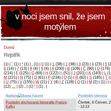
v noci jsem snil, že jsem
motýlem
Domů
Rejstřík
(1)
|
"
(1)
|
*
(1)
|
.
(1)
|
0
(1)
|
1
(38)
|
2
(38)
|
3
(23)
|
4
(23)
|
5
(
6
(14)
|
7
(13)
|
8
(4)
|
9
(4)
|
A
(200)
|
B
(109)
|
Č
(90)
|
D
(176)
(214)
|
F
(125)
|
G
(69)
|
H
(122)
|
I
(51)
|
J
(201)
|
K
(183)
|
L
(1
M
(221)
|
N
(75)
|
O
(61)
|
P
(234)
|
Q
(1)
|
R
(82)
|
S
(185)
|
T
(
|
U
(75)
|
V
(155)
|
W
(21)
|
Y
(4)
|
Z
(128)
|
Ο
(1)
|
М
(2)
|
(1)
آ
|
(12)
…
|
(2)
„
|
(1)
“
|
(1)
‚
|
Nadpis
Poslední obnova
Poslední dochovaná fotografie Franze
Čtvrtek, 6 Červen, 
Kafky
- 12:13