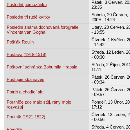
Pátek, 3 Červen, 20
Poslední pomazánka
23:35
Sobota, 20 Červen,
Poslední tři rudé kvítky
2009 - 14:24
Poslední známa dochovaná forografie
Úterý, 23 Červen, 2
Vincenta van Gogha
- 13:55
Čtvrtek, 1 Květen, 
Pošťák Roulin
- 14:42
Středa, 12 Leden, 2
Postava (1918-1919)
- 00:30
Středa, 2 Říjen, 2013
Poštovní schránka Bohumila Hrabala
11:11
Pátek, 26 Červen, 2
Postupimská náves
- 09:34
Pátek, 26 Červen, 2
Potrét a chodící akt
- 09:57
Poutníče zde málo stůj, rány moje
Pondělí, 13 Únor, 20
rozvažuj
17:12
Čtvrtek, 13 Leden, 
Poutník (1921-1922)
- 00:56
Středa, 4 Červen, 2
Povídky