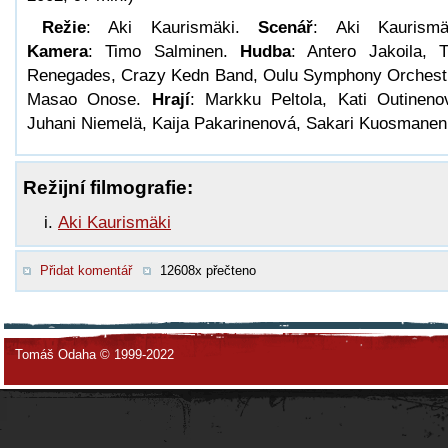
Režie
: Aki Kaurismäki.
Scenář
: Aki Kaurismä
Kamera
: Timo Salminen.
Hudba
: Antero Jakoila, 
Renegades, Crazy Kedn Band, Oulu Symphony Orchest
Masao Onose.
Hrají
: Markku Peltola, Kati Outineno
Juhani Niemelä, Kaija Pakarinenová, Sakari Kuosmanen
Režijní filmografie:
Aki Kaurismäki
Přidat komentář
12608x přečteno
Tomáš Odaha © 1999-2022