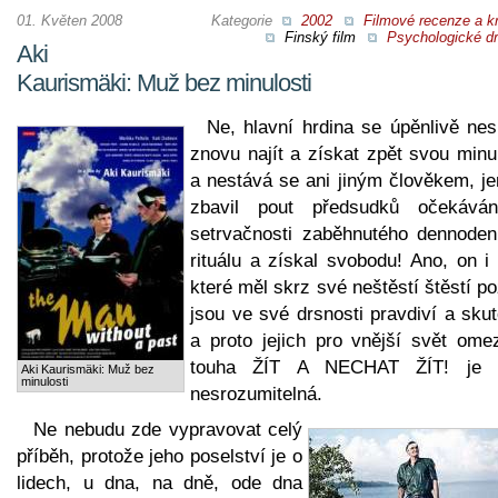
01. Květen 2008
Kategorie
2002
Filmové recenze a kr
Finský film
Psychologické d
Aki
Kaurismäki: Muž bez minulosti
Ne, hlavní hrdina se úpěnlivě nes
znovu najít a získat zpět svou minu
a nestává se ani jiným člověkem, je
zbavil pout předsudků očekává
setrvačnosti zaběhnutého dennoden
rituálu a získal svobodu! Ano, on i 
které měl skrz své neštěstí štěstí p
jsou ve své drsnosti pravdiví a sku
a proto jejich pro vnější svět ome
touha ŽÍT A NECHAT ŽÍT! je t
Aki Kaurismäki: Muž bez
minulosti
nesrozumitelná.
Ne nebudu zde vypravovat celý
příběh, protože jeho poselství je o
lidech, u dna, na dně, ode dna