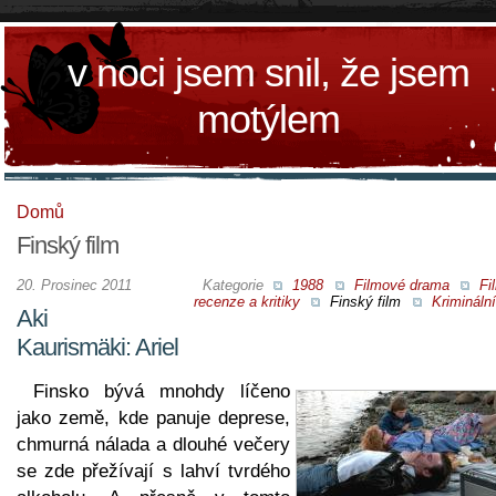
v noci jsem snil, že jsem
motýlem
Domů
Finský film
20. Prosinec 2011
Kategorie
1988
Filmové drama
Fi
recenze a kritiky
Finský film
Kriminální
Aki
Kaurismäki: Ariel
Finsko bývá mnohdy líčeno
jako země, kde panuje deprese,
chmurná nálada a dlouhé večery
se zde přežívají s lahví tvrdého