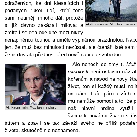
odražených, ke dni klesajících i
podaných rukou lidí, kteří toho
sami neumějí mnoho dát, protože
si již dávno zakázali milovat a
Aki Kaurismäki: Muž bez minulosti
zmítají se den ode dne mezi nikdy
nenaplněnou touhou a uměle vyplněnou prazdnotou. Nap
jen, že muž bez minulosti nezůstal, ale čtenář jistě sám 
že nedostala přednost před nově nabitou svobodou.
Ale nenech se zmýlit,
Muž
minulosti
není oslavou návrat
kořenům a návod na nový šťa
život, ten si každý musí nají
on sám, tisíc párů cizích r
mu nemůže pomoci a to, že p
Aki Kaurismäki: Muž bez minulosti
náš hlavní hrdina využil
šance k novému životu s či
štítem a zbavil se tak závaží svého ne příliš podaře
života, skutečně nic neznamená.