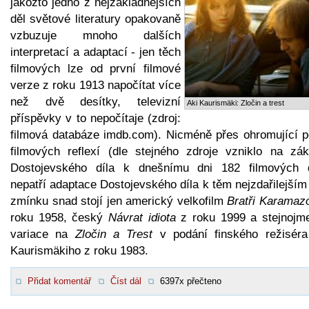
jakožto jedno z nejzákladnějších
děl světové literatury opakovaně
vzbuzuje mnoho dalších
interpretací a adaptací - jen těch
filmových lze od první filmové
verze z roku 1913 napočítat více
než dvě desítky, televizní
Aki Kaurismäki: Zločin a trest
příspěvky v to nepočítaje (zdroj:
filmová databáze imdb.com). Nicméně přes ohromující p
filmových reflexí (dle stejného zdroje vzniklo na zák
Dostojevského díla k dnešnímu dni 182 filmových d
nepatří adaptace Dostojevského díla k těm nejzdařilejším
zmínku snad stojí jen americký velkofilm
Bratři Karamaz
roku 1958, český
Návrat idiota
z roku 1999 a stejnojm
variace na
Zločin a Trest
v podání finského režiséra
Kaurismäkiho z roku 1983.
Přidat komentář
Číst dál
6397x přečteno