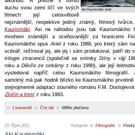
alkoholu. A přesně v tomto
duchu svou zemi líčí ve svých
Aki Kaurismäki: Ariel
filmech její celosvětově
nejznámější, respektive jediný známý, filmový tvůrce
Kaurismäki
. Asi ne náhodou jsou tak Kaurismäkiho f
mnohem známější a oceňovanější za hranicemi Fin
Kaurismäkiho opus
Ariel
z roku 1988, pro který sám na
scénář, režíroval jej, ale jej i sám produkoval, patří do 
trilogie ztracenců
(společně se snímky
Stíny v ráji
198
roku a
Děvče ze sirkárny
z roku 1990), ale její leitmoti
vysledovat napříč celou Kaurismäkiho filmografií.
samotný má pak hodně blízko ke Kaurismäkiho prvotině 
stejnojmenné adaptaci slavného románu F.M. Dostojevsk
Zločin a trest
z roku 1983.
1 komentář
Číst dál
6889x přečteno
10. Říjen 2011
Kategorie
Filmografie
Finský
Aki Kaurismäki