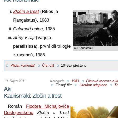
Zločin a trest
(Rikos ja
Rangaistus), 1983
Calamari union
, 1985
Stíny v ráji
(Varjoja
paratiisissa), první díl trilogie
Aki Kaurismäki
ztracenců, 1986
Přidat komentář
Číst dál
10493x přečteno
10. Říjen 2011
Kategorie
1983
Filmové recenze a kr
Finský film
Literární adaptace
Th
Aki
Kaurismäki: Zločin a trest
Román
Fjodora Michajloviče
Dostojevského
Zločin a Trest