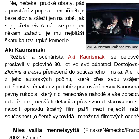
Ne, nečekej prudké obraty, pád
a povstání z popela - ten příběh je
beze slov a záleží jen na tobě, jak
si jej přebereš. A má-li se přec jen
někam zařadit, je mu nejbližší
škatulka tzv. trpké komedie.
Aki Kaurismäki: Muž bez minulosti
Aki Kaurismäki
Režisér a scénárista
Aki Kaurismäki
se celosvě
proslavil v polovině 80. let ve své adaptaci Dostojevs
Zločinu a trestu
přenesené do současného Finska. Ale i d
z jeho autorských počinů, které přes svou vzáje
odlišnost v tématu i v podobě zpracování nesou Kaurismä
pevný rukopis, který nic nenechává náhodě a vše zpraco
i do těch nejmenších detailů a přes svou deklarovanou s
natočit opravdu špatný film patří mezi nejlepší reži
současnosti,o čemž vypovídá i množství filmových oceně
Mies vailla menneisyyttä
(Finsko/Německo/Franc
2002, 97 min.)