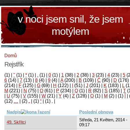
v noci jsem snil, že jsem
motýlem
Domů
Rejstřík
(1)
|
"
(1)
|
*
(1)
|
.
(1)
|
0
(1)
|
1
(38)
|
2
(38)
|
3
(23)
|
4
(23)
|
5
(
6
(14)
|
7
(13)
|
8
(4)
|
9
(4)
|
A
(200)
|
B
(109)
|
Č
(90)
|
D
(176)
(214)
|
F
(125)
|
G
(69)
|
H
(122)
|
I
(51)
|
J
(201)
|
K
(183)
|
L
(1
M
(221)
|
N
(75)
|
O
(61)
|
P
(234)
|
Q
(1)
|
R
(82)
|
S
(185)
|
T
(
|
U
(75)
|
V
(155)
|
W
(21)
|
Y
(4)
|
Z
(128)
|
Ο
(1)
|
М
(2)
|
(1)
آ
|
(12)
…
|
(2)
„
|
(1)
“
|
(1)
‚
|
Nadpis
Poslední obnova
Středa, 21 Květen, 2014 -
49. Skřítci
09:17