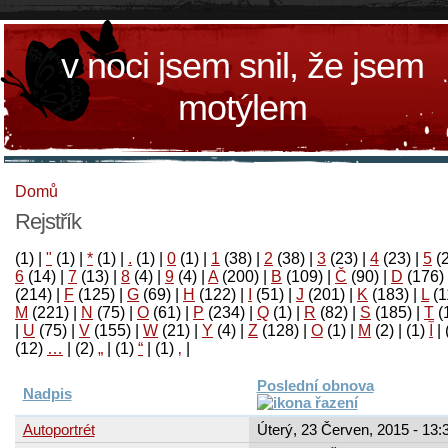
v noci jsem snil, že jsem
motýlem
Domů
Rejstřík
(1)
|
"
(1)
|
*
(1)
|
.
(1)
|
0
(1)
|
1
(38)
|
2
(38)
|
3
(23)
|
4
(23)
|
5
(
6
(14)
|
7
(13)
|
8
(4)
|
9
(4)
|
A
(200)
|
B
(109)
|
Č
(90)
|
D
(176)
(214)
|
F
(125)
|
G
(69)
|
H
(122)
|
I
(51)
|
J
(201)
|
K
(183)
|
L
(1
M
(221)
|
N
(75)
|
O
(61)
|
P
(234)
|
Q
(1)
|
R
(82)
|
S
(185)
|
T
(
|
U
(75)
|
V
(155)
|
W
(21)
|
Y
(4)
|
Z
(128)
|
Ο
(1)
|
М
(2)
|
(1)
آ
|
(12)
…
|
(2)
„
|
(1)
“
|
(1)
‚
|
Poslední obnova
Nadpis
Autoportrét
Úterý, 23 Červen, 2015 - 13: