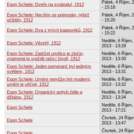
Pátek, 4 Říjen, 
Egon Schiele: Dveře na svobodu!, 1912
- 15:18
Egon Schiele: Necítím se potrestán, nýbrž
Pátek, 4 Říjen, 
očištěn, 1912
- 15:20
Pátek, 4 Říjen, 
Egon Schiele: Dva z mých kapesníků, 1912
- 15:22
Neděle, 6 Říjen,
Egon Schiele: Vězeň!, 1912
2013 - 13:28
Egon Schiele: Zadržet umělce je zločin,
Neděle, 6 Říjen,
znamená to vraždit rašící život!, 1912
2013 - 13:30
Egon Schiele: Jeden pomeranč byl jediným
Neděle, 6 Říjen,
světlem, 1912
2013 - 13:31
Egon Schiele: Umění nemůže být moderní,
Neděle, 6 Říjen,
umění je věčné, 1912
2013 - 13:32
Egon Schiele: Organický pohyb židle a
Neděle, 6 Říjen,
džbánu, 1912
2013 - 13:34
Neděle, 6 Říjen,
Egon Schiele
2013 - 17:21
Čtvrtek, 24 Říjen
Egon Schiele
2013 - 13:47
Čtvrtek, 24 Říjen
Egon Schiele