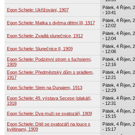
Pátek, 4 Říjen, 
Egon Schiele: Ukřižování, 1907
- 10:41
Pátek, 4 Říjen, 
Egon Schiele: Matka s dvěma dětmi III, 1917
- 12:02
Pátek, 4 Říjen, 
Egon Schiele: Zvadlá slunečnice, 1912
- 12:04
Pátek, 4 Říjen, 
Egon Schiele: Slunečnice II, 1909
- 12:06
Egon Schiele: Podzimní strom s fuchsiemi,
Pátek, 4 Říjen, 
1909
- 12:16
Egon Schiele: Předměstský dům s prádlem,
Pátek, 4 Říjen, 
1917
- 12:21
Pátek, 4 Říjen, 
Egon Schiele: Stein na Dunajem, 1913
- 12:29
Egon Schiele: 49. výstava Secese (plakát),
Pátek, 4 Říjen, 
1918
- 12:31
Pátek, 4 Říjen, 
Egon Schiele: Dva muži se svatozáří, 1909
- 15:15
Egon Schiele: Dítě se svatozáří na louce s
Pátek, 4 Říjen, 
květinami, 1909
- 15:17