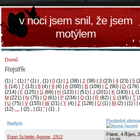
v noci jsem snil, že jsem
motýlem
Domů
Rejstřík
(1)
|
"
(1)
|
*
(1)
|
.
(1)
|
0
(1)
|
1
(38)
|
2
(38)
|
3
(23)
|
4
(23)
|
5
(
6
(14)
|
7
(13)
|
8
(4)
|
9
(4)
|
A
(200)
|
B
(109)
|
Č
(90)
|
D
(176)
(214)
|
F
(125)
|
G
(69)
|
H
(122)
|
I
(51)
|
J
(201)
|
K
(183)
|
L
(1
M
(221)
|
N
(75)
|
O
(61)
|
P
(234)
|
Q
(1)
|
R
(82)
|
S
(185)
|
T
(
|
U
(75)
|
V
(155)
|
W
(21)
|
Y
(4)
|
Z
(128)
|
Ο
(1)
|
М
(2)
|
(1)
آ
|
(12)
…
|
(2)
„
|
(1)
“
|
(1)
‚
|
Poslední obno
Nadpis
Pátek, 4 Říjen, 
Egon Schiele: Agonie, 1912
- 10:39