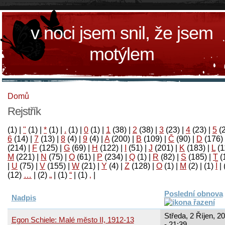
v noci jsem snil, že jsem
motýlem
Domů
Rejstřík
(1)
|
"
(1)
|
*
(1)
|
.
(1)
|
0
(1)
|
1
(38)
|
2
(38)
|
3
(23)
|
4
(23)
|
5
(
6
(14)
|
7
(13)
|
8
(4)
|
9
(4)
|
A
(200)
|
B
(109)
|
Č
(90)
|
D
(176)
(214)
|
F
(125)
|
G
(69)
|
H
(122)
|
I
(51)
|
J
(201)
|
K
(183)
|
L
(1
M
(221)
|
N
(75)
|
O
(61)
|
P
(234)
|
Q
(1)
|
R
(82)
|
S
(185)
|
T
(
|
U
(75)
|
V
(155)
|
W
(21)
|
Y
(4)
|
Z
(128)
|
Ο
(1)
|
М
(2)
|
(1)
آ
|
(12)
…
|
(2)
„
|
(1)
“
|
(1)
‚
|
Poslední obnova
Nadpis
Středa, 2 Říjen, 2
Egon Schiele: Malé město II, 1912-13
- 21:39