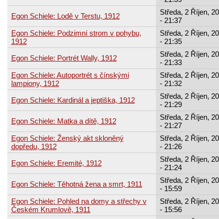
Středa, 2 Říjen, 2
Egon Schiele: Lodě v Terstu, 1912
- 21:37
Egon Schiele: Podzimní strom v pohybu,
Středa, 2 Říjen, 2
1912
- 21:35
Středa, 2 Říjen, 2
Egon Schiele: Portrét Wally, 1912
- 21:33
Egon Schiele: Autoportrét s čínskými
Středa, 2 Říjen, 2
lampiony, 1912
- 21:32
Středa, 2 Říjen, 2
Egon Schiele: Kardinál a jeptiška, 1912
- 21:29
Středa, 2 Říjen, 2
Egon Schiele: Matka a dítě, 1912
- 21:27
Egon Schiele: Ženský akt skloněný
Středa, 2 Říjen, 2
dopředu, 1912
- 21:26
Středa, 2 Říjen, 2
Egon Schiele: Eremité, 1912
- 21:24
Středa, 2 Říjen, 2
Egon Schiele: Těhotná žena a smrt, 1911
- 15:59
Egon Schiele: Pohled na domy a střechy v
Středa, 2 Říjen, 2
Českém Krumlově, 1911
- 15:56