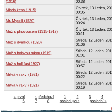
(1916)
00:38
Čtvrtek, 13 Leden, 201
Mladá žena (1915)
00:35
Čtvrtek, 13 Leden, 201
Mr. Myself (1920)
00:24
Čtvrtek, 13 Leden, 201
Muž s plnovousem (1915-1917)
00:11
Středa, 12 Leden, 201
Muž s dýmkou (1920)
01:06
Středa, 12 Leden, 201
Muž s bolavou rukou (1919)
01:01
Středa, 12 Leden, 201
Muž s holí (asi 1927)
00:57
Středa, 12 Leden, 201
Mrtvá v rakvi (1921)
00:22
Středa, 12 Leden, 201
Mrtvá v rakvi (1921)
00:19
« první
‹ předchozí
1
2
3
4
6
7
8
následující ›
poslední »