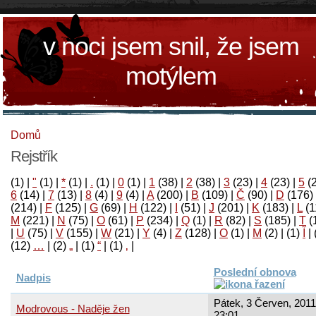
v noci jsem snil, že jsem
motýlem
Domů
Rejstřík
(1)
|
"
(1)
|
*
(1)
|
.
(1)
|
0
(1)
|
1
(38)
|
2
(38)
|
3
(23)
|
4
(23)
|
5
(
6
(14)
|
7
(13)
|
8
(4)
|
9
(4)
|
A
(200)
|
B
(109)
|
Č
(90)
|
D
(176)
(214)
|
F
(125)
|
G
(69)
|
H
(122)
|
I
(51)
|
J
(201)
|
K
(183)
|
L
(1
M
(221)
|
N
(75)
|
O
(61)
|
P
(234)
|
Q
(1)
|
R
(82)
|
S
(185)
|
T
(
|
U
(75)
|
V
(155)
|
W
(21)
|
Y
(4)
|
Z
(128)
|
Ο
(1)
|
М
(2)
|
(1)
آ
|
(12)
…
|
(2)
„
|
(1)
“
|
(1)
‚
|
Poslední obnova
Nadpis
Pátek, 3 Červen, 2011
Modrovous - Naděje žen
23:01