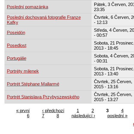
Pátek, 3 Červen, 201
Poslední pomazánka
23:35
Poslední dochovaná fotografie Franze
Čtvrtek, 6 Červen, 
Kafky
- 12:13
Středa, 4 Červen, 2
Poseidón
- 00:57
Sobota, 21 Prosinec
Posedlost
2013 - 18:45
Sobota, 4 Červen, 2
Portugálie
- 00:31
Sobota, 21 Prosinec
Portréty milenek
2013 - 13:40
Čtvrtek, 25 Červen,
Portrét Stéphane Mallarmé
2015 - 13:16
Čtvrtek, 25 Červen,
Portrét Stanislava Przybyszewského
2015 - 13:27
« první
‹ předchozí
1
2
3
4
6
7
8
následující ›
poslední »