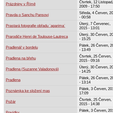
Čtvrtek, 12 Listopad
Prázdniny v Římě
2009 - 17:50
Středa, 4 Červen, 2
Pravda o Sanchu Pansovi
- 00:58
Úterý, 7 Červenec,
Prastará fotografie obřadu ´aparima´
2015 - 13:01
Úterý, 30 Červen, 2
Prarodiče Henri de Toulouse-Lautreca
- 15:25
Pátek, 26 Červen, 2
Pradlenář v bordelu
- 13:49
Čtvrtek, 25 Červen,
Pradlena na břehu
2015 - 09:16
Úterý, 30 Červen, 2
Pradlena (Suzanne Valadonová)
- 14:25
Pátek, 26 Červen, 2
Pradlena
- 13:14
Pátek, 3 Červen, 201
Poznámka ke složení mas
17:09
Čtvrtek, 25 Červen,
Požár
2015 - 14:38
Pátek, 3 Červen, 201
Povídky