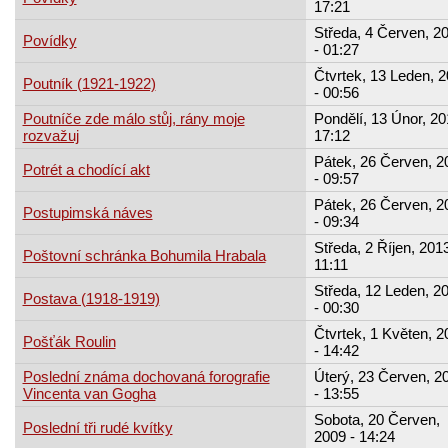
17:21
Středa, 4 Červen, 2
Povídky
- 01:27
Čtvrtek, 13 Leden, 
Poutník (1921-1922)
- 00:56
Poutníče zde málo stůj, rány moje
Pondělí, 13 Únor, 20
rozvažuj
17:12
Pátek, 26 Červen, 2
Potrét a chodící akt
- 09:57
Pátek, 26 Červen, 2
Postupimská náves
- 09:34
Středa, 2 Říjen, 2013
Poštovní schránka Bohumila Hrabala
11:11
Středa, 12 Leden, 2
Postava (1918-1919)
- 00:30
Čtvrtek, 1 Květen, 2
Pošťák Roulin
- 14:42
Poslední známa dochovaná forografie
Úterý, 23 Červen, 2
Vincenta van Gogha
- 13:55
Sobota, 20 Červen,
Poslední tři rudé kvítky
2009 - 14:24