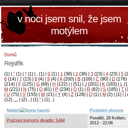
v noci jsem snil, že jsem
motýlem
Domů
Rejstřík
(1)
|
"
(1)
|
*
(1)
|
.
(1)
|
0
(1)
|
1
(38)
|
2
(38)
|
3
(23)
|
4
(23)
|
5
(
6
(14)
|
7
(13)
|
8
(4)
|
9
(4)
|
A
(200)
|
B
(109)
|
Č
(90)
|
D
(176)
(214)
|
F
(125)
|
G
(69)
|
H
(122)
|
I
(51)
|
J
(201)
|
K
(183)
|
L
(1
M
(221)
|
N
(75)
|
O
(61)
|
P
(234)
|
Q
(1)
|
R
(82)
|
S
(185)
|
T
(
|
U
(75)
|
V
(155)
|
W
(21)
|
Y
(4)
|
Z
(128)
|
Ο
(1)
|
М
(2)
|
(1)
آ
|
(12)
…
|
(2)
„
|
(1)
“
|
(1)
‚
|
Nadpis
Poslední obnova
Pondělí, 28 Květen,
Pražské komorní divadlo: SAM
2012 - 22:06