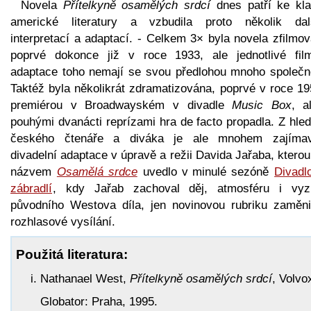
Novela
Přítelkyně osamělých srdcí
dnes patří ke kla
americké literatury a vzbudila proto několik dal
interpretací a adaptací. - Celkem 3× byla novela zfilmo
poprvé dokonce již v roce 1933, ale jednotlivé fil
adaptace toho nemají se svou předlohou mnoho společn
Taktéž byla několikrát zdramatizována, poprvé v roce 19
premiérou v Broadwayském v divadle
Music Box
, a
pouhými dvanácti reprízami hra de facto propadla. Z hle
českého čtenáře a diváka je ale mnohem zajímav
divadelní adaptace v úpravě a režii Davida Jařaba, ktero
názvem
Osamělá srdce
uvedlo v minulé sezóně
Divadl
zábradlí
, kdy Jařab zachoval děj, atmosféru i vyz
původního Westova díla, jen novinovou rubriku zaměni
rozhlasové vysílání.
Použitá literatura:
Nathanael West,
Přítelkyně osamělých srdcí
, Volvo
Globator: Praha, 1995.