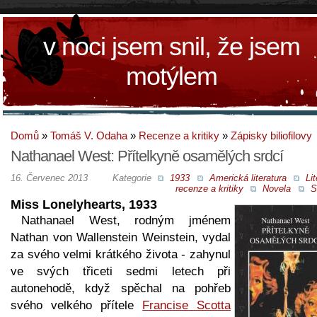
v noci jsem snil, že jsem
motýlem
Domů
»
Tomáš V. Odaha
»
Recenze a kritiky
»
Zápisky biliofilovy
Nathanael West: Přítelkyně osamělých srdcí
16. Červenec 2013
Kategorie
1933
Americká literatura
Lit
recenze a kritiky
Novela
S
Miss Lonelyhearts, 1933
Nathanael West, rodným jménem
Nathan von Wallenstein Weinstein, vydal
za svého velmi krátkého života - zahynul
ve svých třiceti sedmi letech při
autonehodě, když spěchal na pohřeb
svého velkého přítele
Francise Scotta