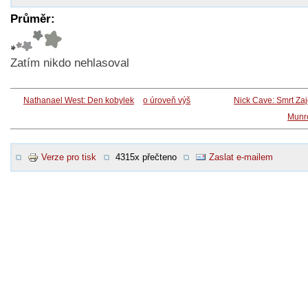
Průměr:
Zatím nikdo nehlasoval
Nathanael West: Den kobylek
o úroveň výš
Nick Cave: Smrt Za
Munr
Verze pro tisk
4315x přečteno
Zaslat e-mailem