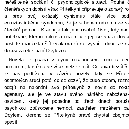
neřešitelné sociální či psychologické situaci. Pouhé č
čtenářských dopisů však Přítelkyni připravuje o zdravý 
a přes svůj okázalý cynismus stále více pod
entuziastickému syndromu, že je schopen někomu ze s
čtenářů pomoci. Krachuje tak jeho osobní život, kdy nam
přítelkyně, kterou miluje a ona miluje jej, se snaží dost
postele manželku šéfredaktora či se vyspí jednou ze s
dopisovatelek paní Doylovou.
Novela je psána v cynicko-satirickém tónu s če
humorem, kterému se však nelze smát. Celková bezútěš
je pak podtržena v závěru novely, kdy se Přítel
osamělých srdcí poté, co se dozví, že bude otcem, rozh
odejít na naléhání své přítelkyně z novin do rekl
agentury, ale je ve stavu svého náhlého nábožens
osvícení, který jej popadne po třech dnech poruš
psychikou způsobené nemoci, zastřelen mrzákem p
Doylem, kterého se Přítelkyně právě chystal obejmo
spasit.