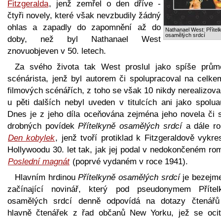
Fitzgeralda
, jenž zemřel o den dříve -
čtyři novely, které však nevzbudily žádný
ohlas a zapadly do zapomnění až do
Nathanael West: Přítel
osamělých srdcí
doby, než byl Nathanael West
znovuobjeven v 50. letech.
Za svého života tak West proslul jako spíše prům
scénárista, jenž byl autorem či spolupracoval na celke
filmových scénářích, z toho se však 10 nikdy nerealizova
u pěti dalších nebyl uveden v titulcích ani jako spolua
Dnes je z jeho díla oceňována zejména jeho novela či s
drobných povídek
Přítelkyně osamělých srdcí
a dále r
Den kobylek
, jenž tvoří protiklad k Fitzgeraldově vykre
Hollywoodu 30. let tak, jak jej podal v nedokončeném ro
Poslední magnát
(poprvé vydaném v roce 1941).
Hlavním hrdinou
Přítelkyně osamělých srdcí
je bezejm
začínající novinář, který pod pseudonymem Přítel
osamělých srdcí denně odpovídá na dotazy čtenářů
hlavně čtenářek z řad občanů New Yorku, jež se ocit