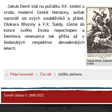
Jakub Deml stál na počátku XX. století u
zrodu moderní české literatury, avšak
narozdíl od svých souběžníků a přátel,
Otokara Březiny a F.X. Šaldy, zůstal do
konce svého života nepochopen a
Demlova renesance tak přišla až v
šedesátých respektive devadesátých
letech.
Jakub Deml: Zapom
světlo
Přidat komentář
Číst dál
14280x přečteno
Tomáš Odaha © 1999-2022