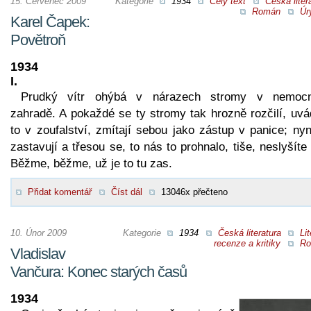
15. Červenec 2009
Kategorie
1934
Celý text
Česká liter
Román
Úr
Karel Čapek:
Povětroň
1934
I.
Prudký vítr ohýbá v nárazech stromy v nemocn
zahradě. A pokaždé se ty stromy tak hrozně rozčilí, uvá
to v zoufalství, zmítají sebou jako zástup v panice; ny
zastavují a třesou se, to nás to prohnalo, tiše, neslyšíte
Běžme, běžme, už je to tu zas.
Přidat komentář
Číst dál
13046x přečteno
10. Únor 2009
Kategorie
1934
Česká literatura
Lit
recenze a kritiky
Ro
Vladislav
Vančura: Konec starých časů
1934