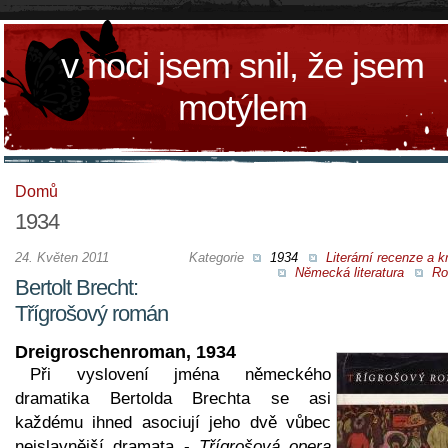
v noci jsem snil, že jsem
motýlem
Domů
1934
24. Květen 2011
Kategorie
1934
Literární recenze a kr
Německá literatura
Ro
Bertolt Brecht:
Třígrošový román
Dreigroschenroman, 1934
Při vyslovení jména německého
dramatika Bertolda Brechta se asi
každému ihned asociují jeho dvě vůbec
nejslavnější dramata -
Třígrošová opera