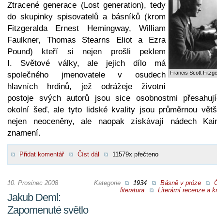
Ztracené generace (Lost generation), tedy
do skupinky spisovatelů a básníků (krom
Fitzgeralda Ernest Hemingway, William
Faulkner, Thomas Stearns Eliot a Ezra
Pound) kteří si nejen prošli peklem
I. Světové války, ale jejich dílo má
Francis Scott Fitzge
společného jmenovatele v osudech
hlavních hrdinů, jež odrážeje životní
postoje svých autorů jsou sice osobnostmi přesahují
okolní šeď, ale tyto lidské kvality jsou průměrnou větš
nejen neoceněny, ale naopak získávají nádech Kai
znamení.
Přidat komentář
Číst dál
11579x přečteno
10. Prosinec 2008
Kategorie
1934
Básně v próze
literatura
Literární recenze a kr
Jakub Deml:
Zapomenuté světlo