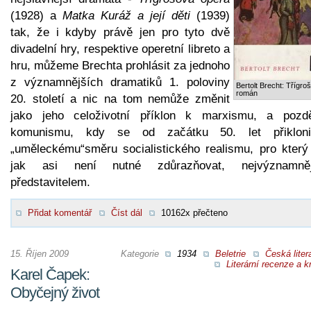
(1928) a
Matka Kuráž a její děti
(1939)
tak, že i kdyby právě jen pro tyto dvě
divadelní hry, respektive operetní libreto a
hru, můžeme Brechta prohlásit za jednoho
z významnějších dramatiků 1. poloviny
Bertolt Brecht: Třígro
román
20. století a nic na tom nemůže změnit
jako jeho celoživotní příklon k marxismu, a pozdě
komunismu, kdy se od začátku 50. let přiklon
„uměleckému“směru socialistického realismu, pro který 
jak asi není nutné zdůrazňovat, nejvýznamně
představitelem.
Přidat komentář
Číst dál
10162x přečteno
15. Říjen 2009
Kategorie
1934
Beletrie
Česká liter
Literární recenze a kr
Karel Čapek:
Obyčejný život