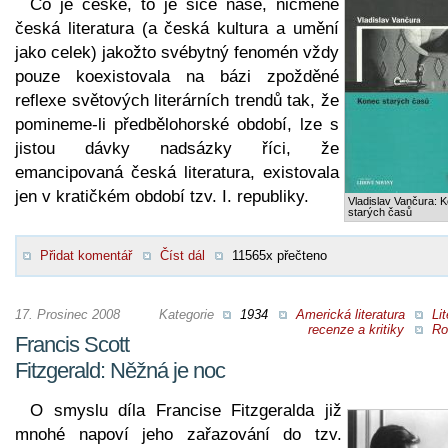
Co je české, to je sice naše, nicméně
česká literatura (a česká kultura a umění
jako celek) jakožto svébytný fenomén vždy
pouze koexistovala na bázi zpožděné
reflexe světových literárních trendů tak, že
pomineme-li předbělohorské období, lze s
jistou dávky nadsázky říci, že
emancipovaná česká literatura, existovala
jen v kratičkém období tzv. I. republiky.
Vladislav Vančura: 
starých časů
Přidat komentář
Číst dál
11565x přečteno
17. Prosinec 2008
Kategorie
1934
Americká literatura
Lit
recenze a kritiky
Ro
Francis Scott
Fitzgerald: Něžná je noc
O smyslu díla Francise Fitzgeralda již
mnohé napoví jeho zařazování do tzv.