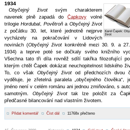
1934
Obyčejný život
svým charakterem
navenek plně zapadá do
Čapkovy
volné
trilogie
Hordubal
,
Povětroň
a
Obyčejný život
z počátku 30. let, které jednotně nejprve
Karel Čapek: Oby
život
vycházely na pokračování v Lidových
novinách (
Obyčejný život
konkrétně mezi 30. 9. a 27.
1934) a teprve poté se dočkaly svého knižního vyd
Všechna tato tři díla rovněž sdílí takřka filozofující p
kterým chtěl Čapek dokázat neuchopitelnost lidského živ
To, co však
Obyčejný život
od předchozích dvou č
vyděluje, je zřetelná paralela „obyčejného člověka“, j
jméno není v celém románu ani jednou zmiňováno, s aut
samotným.
Obyčejný život
tak lze položit za Čap
předčasné bilancování nad vlastním životem.
Přidat komentář
Číst dál
11768x přečteno