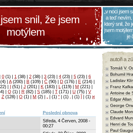
„v noci jsem s
 jsem snil, že jsem
a teď nevím,
který snil, že
motýlem
jsem motýlem
je
autoři a z
Tomáš V. O
Bohumil Hra
|
0
(1)
|
1
(38)
|
2
(38)
|
3
(23)
|
4
(23)
|
5
(23)
|
6
Ladislav Kl
(4)
|
A
(200)
|
B
(109)
|
Č
(90)
|
D
(176)
|
E
(214)
|
22)
|
I
(51)
|
J
(201)
|
K
(183)
|
L
(119)
|
M
(221)
|
Franz Kafka
34)
|
Q
(1)
|
R
(82)
|
S
(185)
|
T
(171)
|
U
(75)
|
V
Antoine de 
|
Z
(128)
|
Ο
(1)
|
М
(2)
|
„
|
(1)
“
|
(1)
‚
|
(1)
آ
|
(1)
א
Edgar Allan
George Orw
Claude Mon
Poslední obnova
Edvard Mun
Středa, 4 Červen, 2008 -
Henri de To
00:27
Paul Gaugu