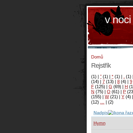
v noci
Domů
Rejstřík
(1)
|
"
(1)
|
*
(1)
|
.
(1)
(14)
|
7
(13)
|
8
(4)
|
9
F
(125)
|
G
(69)
|
H
(1
N
(75)
|
O
(61)
|
P
(2
(155)
|
W
(21)
|
Y
(4)
(12)
…
|
(2)
Nadpis
Hymn