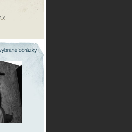
hív
vybrané obrázky