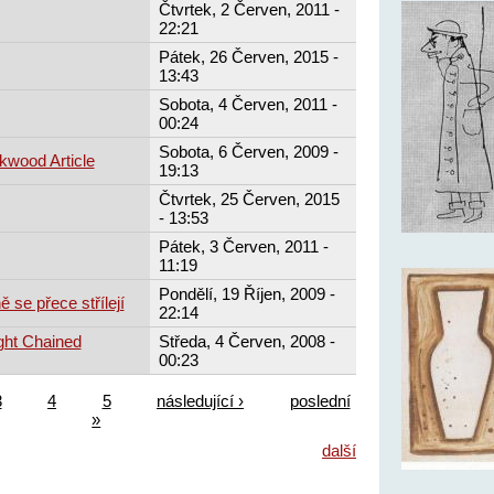
Čtvrtek, 2 Červen, 2011 -
22:21
Pátek, 26 Červen, 2015 -
13:43
Sobota, 4 Červen, 2011 -
00:24
Sobota, 6 Červen, 2009 -
kwood Article
19:13
Čtvrtek, 25 Červen, 2015
- 13:53
Pátek, 3 Červen, 2011 -
11:19
Pondělí, 19 Říjen, 2009 -
se přece střílejí
22:14
ght Chained
Středa, 4 Červen, 2008 -
00:23
3
4
5
následující ›
poslední
»
další