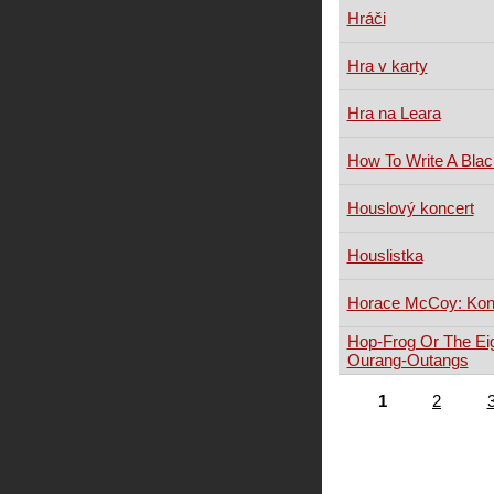
Hráči
Hra v karty
Hra na Leara
How To Write A Blac
Houslový koncert
Houslistka
Horace McCoy: Koně 
Hop-Frog Or The Ei
Ourang-Outangs
1
2