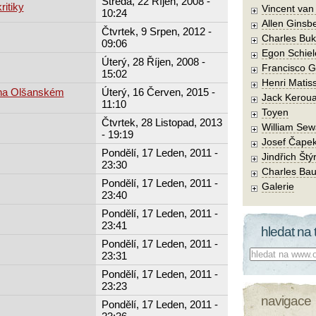
Středa, 22 Říjen, 2008 -
ritiky
Vincent va
10:24
Allen Ginsb
Čtvrtek, 9 Srpen, 2012 -
Charles Buk
09:06
Egon Schiel
Úterý, 28 Říjen, 2008 -
Francisco 
15:02
Henri Matis
 na Olšanském
Úterý, 16 Červen, 2015 -
Jack Kerou
11:10
Toyen
Čtvrtek, 28 Listopad, 2013
William Sew
- 19:19
Josef Čape
Pondělí, 17 Leden, 2011 -
Jindřich Štý
23:30
Charles Bau
Pondělí, 17 Leden, 2011 -
Galerie
23:40
Pondělí, 17 Leden, 2011 -
23:41
hledat na 
Pondělí, 17 Leden, 2011 -
Co hledat:
23:31
Pondělí, 17 Leden, 2011 -
23:23
navigace
Pondělí, 17 Leden, 2011 -