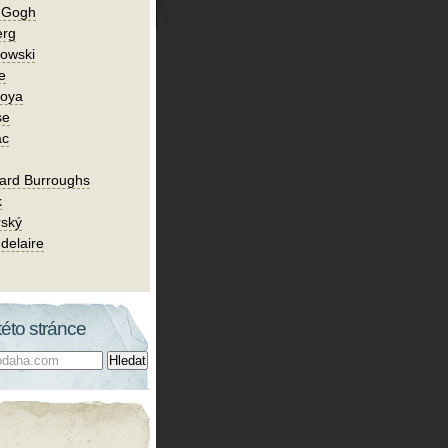
n Gogh
erg
owski
e
Goya
se
ac
ard Burroughs
k
rský
delaire
této stránce