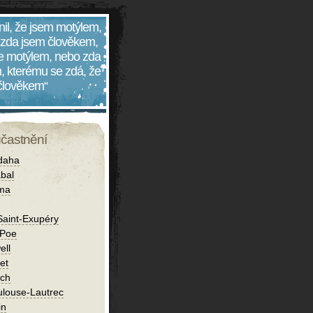
nil, že jsem motýlem,
 zda jsem člověkem,
 je motýlem, nebo zda
, kterému se zdá, že
 člověkem“
účastnění
daha
bal
íma
Saint-Exupéry
 Poe
ell
et
ch
ulouse-Lautrec
in