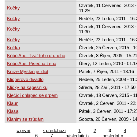
Čtvrtek, 11 Červenec, 2013 -
Kočky
11:29
Kočky
Neděle, 23 Leden, 2011 - 16:
Čtvrtek, 11 Červenec, 2013 -
Kočky
11:30
Kočky
Neděle, 23 Leden, 2011 - 16:
Kočka
Čtvrtek, 25 Červen, 2015 - 1
Kóbó Abe: Tvář toho druhého
Čtvrtek, 8 Říjen, 2009 - 15:2
Kóbó Abe: Písečná žena
Úterý, 12 Leden, 2010 - 01:1
Kníže Myškin je idiot
Pátek, 7 Říjen, 2011 - 13:16
Klicperovo divadlo
Neděle, 25 Leden, 2009 - 11:
Kličky na kapesníku
Středa, 28 Září, 2011 - 17:50
Klečící chlapec se srpem
Čtvrtek, 18 Červen, 2015 - 1
Klaun
Čtvrtek, 2 Červen, 2011 - 22
Klasa
Pátek, 3 Červen, 2011 - 17:2
Klaním se zrůdám
Sobota, 20 Červen, 2009 - 1
« první
‹ předchozí
1
2
3
4
6
7
následující ›
poslední »