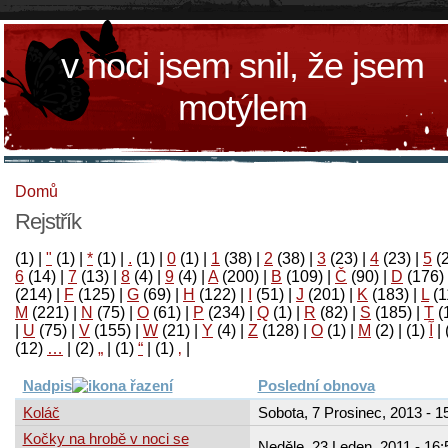
v noci jsem snil, že jsem
motýlem
Domů
Rejstřík
(1)
|
"
(1)
|
*
(1)
|
.
(1)
|
0
(1)
|
1
(38)
|
2
(38)
|
3
(23)
|
4
(23)
|
5
(
6
(14)
|
7
(13)
|
8
(4)
|
9
(4)
|
A
(200)
|
B
(109)
|
Č
(90)
|
D
(176)
(214)
|
F
(125)
|
G
(69)
|
H
(122)
|
I
(51)
|
J
(201)
|
K
(183)
|
L
(1
M
(221)
|
N
(75)
|
O
(61)
|
P
(234)
|
Q
(1)
|
R
(82)
|
S
(185)
|
T
(
|
U
(75)
|
V
(155)
|
W
(21)
|
Y
(4)
|
Z
(128)
|
Ο
(1)
|
М
(2)
|
(1)
آ
|
(12)
…
|
(2)
„
|
(1)
“
|
(1)
‚
|
Nadpis
Poslední obnova
Koláč
Sobota, 7 Prosinec, 2013 - 1
Kočky na hrobě v noci se
Neděle, 23 Leden, 2011 - 16: