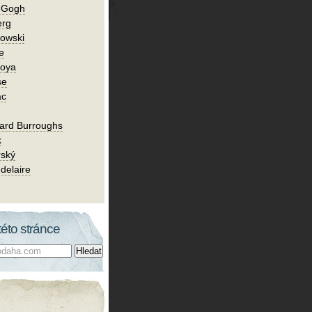
n Gogh
erg
owski
e
Goya
se
ac
ard Burroughs
k
rský
delaire
této stránce