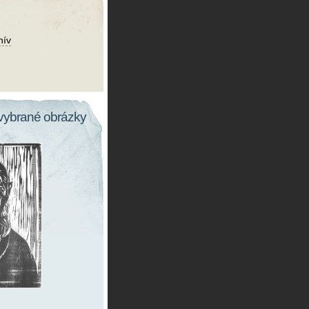
hív
vybrané obrázky