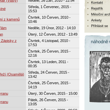
air (Vlasy)
Neděle, 26 Září, 2010 - 22:54
Kontakt
Středa, 1 Červenec, 2015 -
Rejstřík
stné
15:53
Měsíční arc
Čtvrtek, 10 Červen, 2010 -
ání z kamenů
Ankety
10:46
Přihlásit se
Flám
Neděle, 19 Únor, 2012 - 14:10
an
Úterý, 12 Červen, 2012 - 13:49
 Zápisky z
Čtvrtek, 4 Listopad, 2010 -
náhodně 
17:53
Čtvrtek, 25 Červen, 2015 -
12:16
Čtvrtek, 13 Leden, 2011 -
00:35
Středa, 24 Červen, 2015 -
řeží (Osamělá)
13:42
Čtvrtek, 25 Červen, 2015 -
14:19
yranu
Úterý, 30 Červen, 2015 - 15:00
Pátek, 26 Červen, 2015 -
yranu
13:05