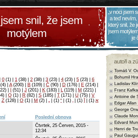
„v noci jsem s
 jsem snil, že jsem
a teď nevím,
který snil, že
motýlem
jsem motýlem
je
autoři a z
Tomáš V. O
Bohumil Hra
|
0
(1)
|
1
(38)
|
2
(38)
|
3
(23)
|
4
(23)
|
5
(23)
|
6
Ladislav Kl
(4)
|
A
(200)
|
B
(109)
|
Č
(90)
|
D
(176)
|
E
(214)
|
22)
|
I
(51)
|
J
(201)
|
K
(183)
|
L
(119)
|
M
(221)
|
Franz Kafka
34)
|
Q
(1)
|
R
(82)
|
S
(185)
|
T
(171)
|
U
(75)
|
V
Antoine de 
|
Z
(128)
|
Ο
(1)
|
М
(2)
|
„
|
(1)
“
|
(1)
‚
|
(1)
آ
|
(1)
א
Edgar Allan
George Orw
Claude Mon
Poslední obnova
Edvard Mun
Čtvrtek, 25 Červen, 2015 -
Henri de To
12:34
Paul Gaugu