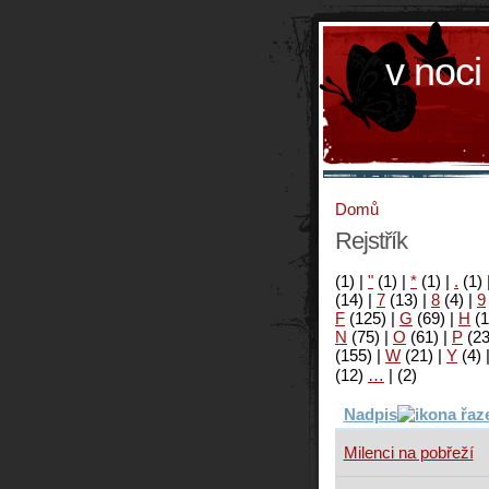
v noci
Domů
Rejstřík
(1)
|
"
(1)
|
*
(1)
|
.
(1)
(14)
|
7
(13)
|
8
(4)
|
9
F
(125)
|
G
(69)
|
H
(1
N
(75)
|
O
(61)
|
P
(2
(155)
|
W
(21)
|
Y
(4)
(12)
…
|
(2)
Nadpis
Milenci na pobřeží