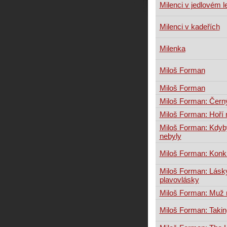
Milenci v jedlovém l
Milenci v kadeřích
Milenka
Miloš Forman
Miloš Forman
Miloš Forman: Čern
Miloš Forman: Hoří
Miloš Forman: Kdyb
nebyly
Miloš Forman: Konk
Miloš Forman: Lásk
plavovlásky
Miloš Forman: Muž 
Miloš Forman: Takin