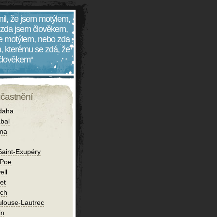
nil, že jsem motýlem,
 zda jsem člověkem,
 je motýlem, nebo zda
, kterému se zdá, že
 člověkem“
účastnění
daha
bal
íma
Saint-Exupéry
 Poe
ell
et
ch
ulouse-Lautrec
in