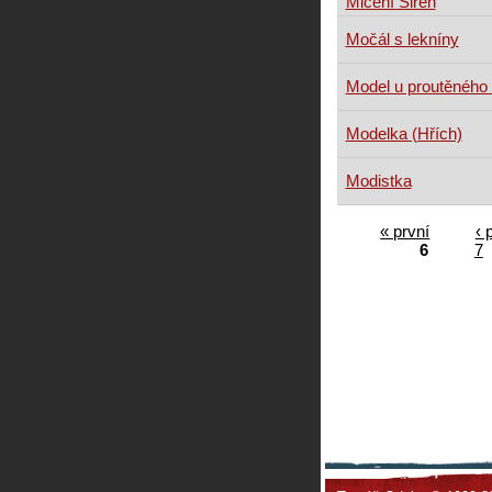
Mlčení Sirén
Močál s lekníny
Model u proutěného 
Modelka (Hřích)
Modistka
« první
‹ 
6
7