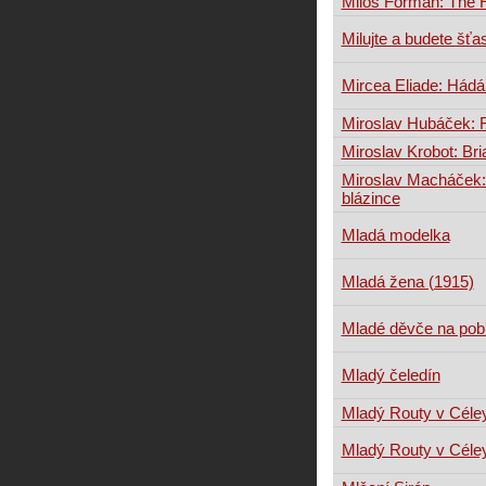
Miloš Forman: The H
Milujte a budete šťa
Mircea Eliade: Hád
Miroslav Hubáček: 
Miroslav Krobot: Bri
Miroslav Macháček:
blázince
Mladá modelka
Mladá žena (1915)
Mladé děvče na pob
Mladý čeledín
Mladý Routy v Céle
Mladý Routy v Céle