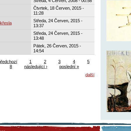
Středa, 4 Červen, 2008 - 00:58
Čtvrtek, 18 Červen, 2015 -
11:28
Středa, 24 Červen, 2015 -
křesla
13:37
Středa, 24 Červen, 2015 -
13:48
Pátek, 26 Červen, 2015 -
14:54
předchozí
1
2
3
4
5
8
následující ›
poslední »
další