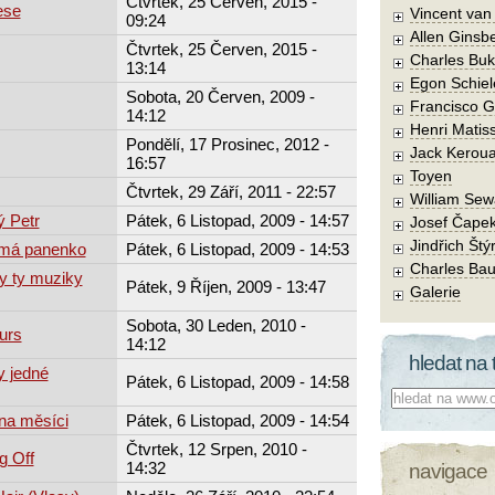
Čtvrtek, 25 Červen, 2015 -
ese
Vincent va
09:24
Allen Ginsb
Čtvrtek, 25 Červen, 2015 -
Charles Buk
13:14
Egon Schiel
Sobota, 20 Červen, 2009 -
Francisco 
14:12
Henri Matis
Pondělí, 17 Prosinec, 2012 -
Jack Kerou
16:57
Toyen
Čtvrtek, 29 Září, 2011 - 22:57
William Sew
ý Petr
Pátek, 6 Listopad, 2009 - 14:57
Josef Čape
Jindřich Štý
 má panenko
Pátek, 6 Listopad, 2009 - 14:53
Charles Bau
y ty muziky
Pátek, 9 Říjen, 2009 - 13:47
Galerie
Sobota, 30 Leden, 2010 -
urs
14:12
hledat na 
y jedné
Pátek, 6 Listopad, 2009 - 14:58
Co hledat:
na měsíci
Pátek, 6 Listopad, 2009 - 14:54
Čtvrtek, 12 Srpen, 2010 -
g Off
14:32
navigace