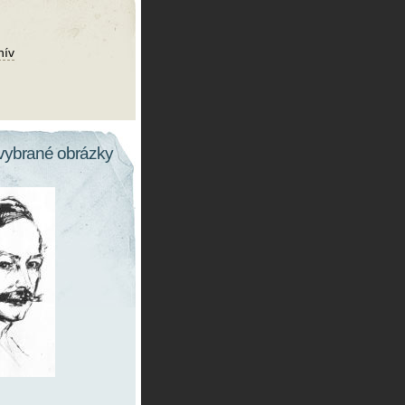
hív
vybrané obrázky