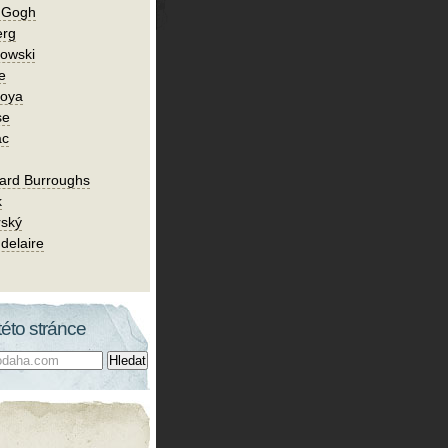
n Gogh
erg
owski
e
Goya
se
ac
ard Burroughs
k
rský
delaire
této stránce