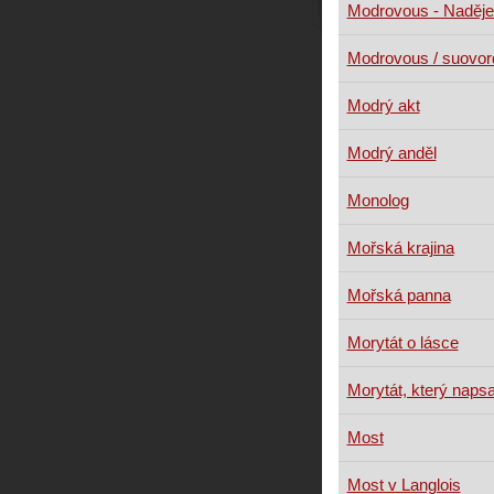
Modrovous - Naděje
Modrovous / suovo
Modrý akt
Modrý anděl
Monolog
Mořská krajina
Mořská panna
Morytát o lásce
Morytát, který napsal
Most
Most v Langlois