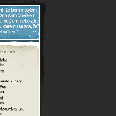
nil, že jsem motýlem,
 zda jsem člověkem,
 je motýlem, nebo zda
, kterému se zdá, že
 člověkem“
účastnění
daha
bal
íma
Saint-Exupéry
 Poe
ell
et
ch
ulouse-Lautrec
in