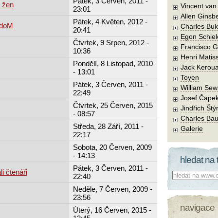
Pátek, 3 Červen, 2011 -
 žen
Vincent va
23:01
Allen Ginsb
Pátek, 4 Květen, 2012 -
rdoM
Charles Buk
20:41
Egon Schiel
Čtvrtek, 9 Srpen, 2012 -
Francisco 
10:36
Henri Matis
Pondělí, 8 Listopad, 2010
Jack Kerou
- 13:01
Toyen
Pátek, 3 Červen, 2011 -
William Sew
22:49
Josef Čape
Čtvrtek, 25 Červen, 2015
Jindřich Štý
- 08:57
Charles Bau
Středa, 28 Září, 2011 -
Galerie
22:17
Sobota, 20 Červen, 2009
- 14:13
hledat na 
Pátek, 3 Červen, 2011 -
i čtenáři
Co hledat:
22:40
Neděle, 7 Červen, 2009 -
23:56
navigace
Úterý, 16 Červen, 2015 -