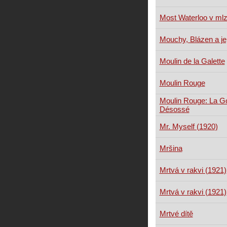
Most Waterloo v ml
Mouchy, Blázen a je
Moulin de la Galette
Moulin Rouge
Moulin Rouge: La Go
Désossé
Mr. Myself (1920)
Mršina
Mrtvá v rakvi (1921)
Mrtvá v rakvi (1921)
Mrtvé dítě