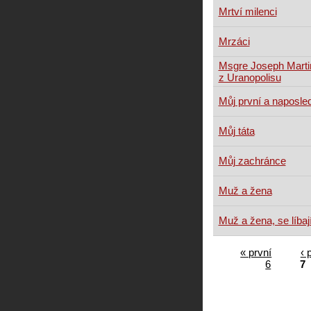
Mrtví milenci
Mrzáci
Msgre Joseph Martin
z Uranopolisu
Můj první a naposle
Můj táta
Můj zachránce
Muž a žena
Muž a žena, se líbaj
« první
‹ 
6
7