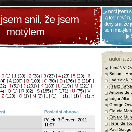
„v noci jsem s
 jsem snil, že jsem
a teď nevím,
který snil, že
motýlem
jsem motýlem
je
autoři a z
Tomáš V. O
Bohumil Hra
|
0
(1)
|
1
(38)
|
2
(38)
|
3
(23)
|
4
(23)
|
5
(23)
|
6
Ladislav Kl
(4)
|
A
(200)
|
B
(109)
|
Č
(90)
|
D
(176)
|
E
(214)
|
22)
|
I
(51)
|
J
(201)
|
K
(183)
|
L
(119)
|
M
(221)
|
Franz Kafka
34)
|
Q
(1)
|
R
(82)
|
S
(185)
|
T
(171)
|
U
(75)
|
V
Antoine de 
|
Z
(128)
|
Ο
(1)
|
М
(2)
|
„
|
(1)
“
|
(1)
‚
|
(1)
آ
|
(1)
א
Edgar Allan
George Orw
Claude Mon
Poslední obnova
Edvard Mun
Pátek, 3 Červen, 2011 -
Henri de To
11:07
Paul Gaugu