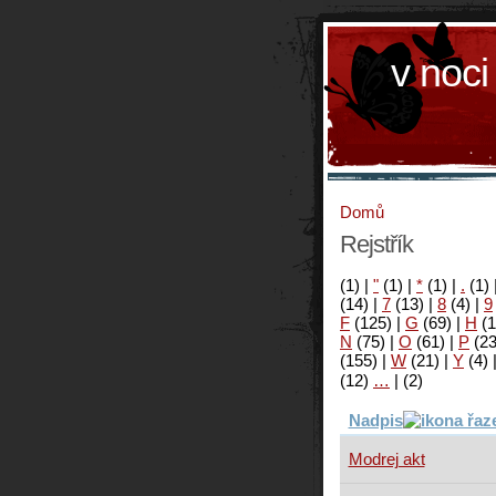
v noci
Domů
Rejstřík
(1)
|
"
(1)
|
*
(1)
|
.
(1)
(14)
|
7
(13)
|
8
(4)
|
9
F
(125)
|
G
(69)
|
H
(1
N
(75)
|
O
(61)
|
P
(2
(155)
|
W
(21)
|
Y
(4)
(12)
…
|
(2)
Nadpis
Modrej akt